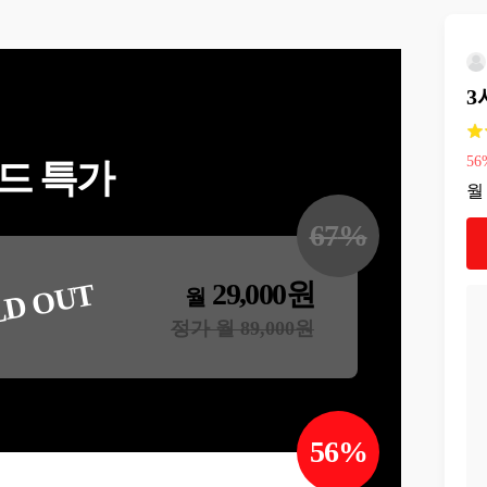
3
56
드 특가
월
67
%
29,000
원
LD OUT
월
정가 월
89,000
원
56
%