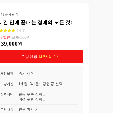
당근자판기
시간 만에 끝내는 경매의 모든 것!
5.0
(
1
)
%
할인
월
89,000
원
39,000
원
수강신청
남은자리:
10
개강날짜
즉시 시작
수강기간
1개월
3개월
수강권 중 선택
장학혜택
활동 우수 장학금
미션 수행 장학금
주의사항
인원 마감 시