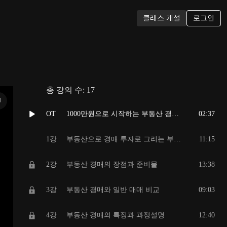
로그인
클래스 개설
총 강의 수:
17
N
OT
1000만원으로 시작하는 부동산 경매 소개영상
02:37
1강
부동산으로 경매 투자로 그리는 부의 지도
11:15
2강
부동산 경매의 장점과 준비물
13:38
3강
부동산 경매와 일반 매매 비교
09:03
4강
부동산 경매의 특징과 과정설명
12:40