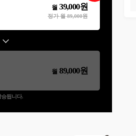
39,000
원
월
정가 월
89,000
원
89,000
원
월
 상승됩니다.