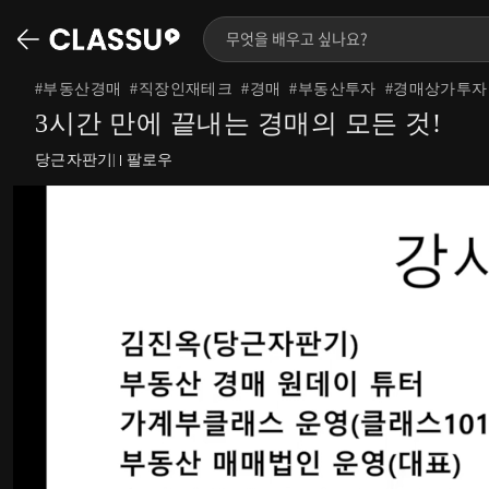
#
부동산경매
#
직장인재테크
#
경매
#
부동산투자
#
경매상가투자
3시간 만에 끝내는 경매의 모든 것!
당근자판기
팔로우
|