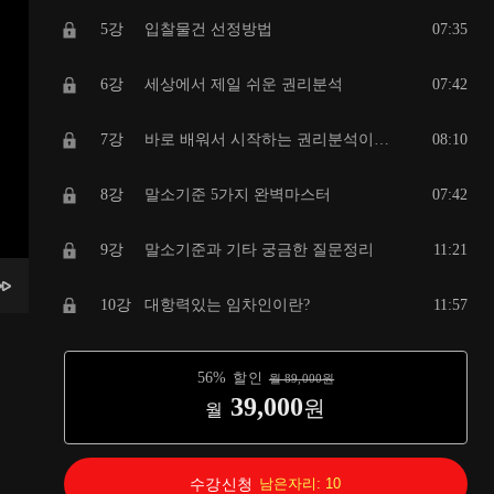
5강
입찰물건 선정방법
07:35
6강
세상에서 제일 쉬운 권리분석
07:42
7강
바로 배워서 시작하는 권리분석이해하기
08:10
8강
말소기준 5가지 완벽마스터
07:42
9강
말소기준과 기타 궁금한 질문정리
11:21
10강
대항력있는 임차인이란?
11:57
11강
거래가격 파악과 현장 조사
11:28
56
%
할인
월
89,000
원
39,000
원
월
12강
입찰 가격선정과 입찰시 주의사항
11:27
13강
대출과 명도과정
10:22
수강신청
남은자리:
10