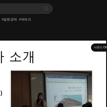
#
법원경매
#
재테크
사운드 O