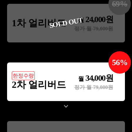
69
%
24,000
원
SOLD OUT
월
1차 얼리버드
정가 월
79,000
원
56
%
한정수량
34,000
원
월
2차 얼리버드
정가 월
79,000
원