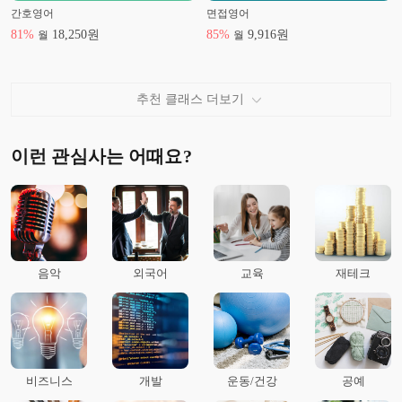
간호영어
면접영어
81
%
18,250
원
85
%
9,916
원
월
월
추천 클래스 더보기
이런 관심사는 어때요?
음악
외국어
교육
재테크
비즈니스
개발
운동/건강
공예