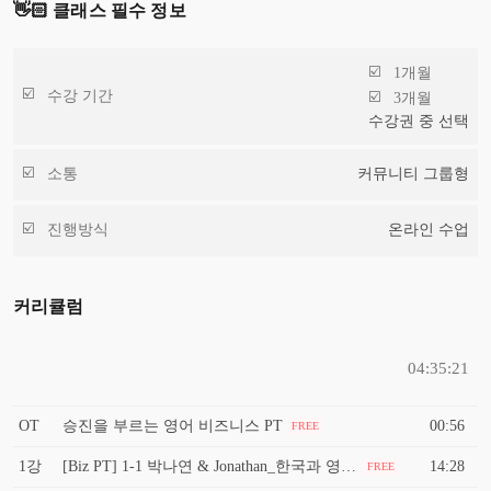
👋🏻 클래스 필수 정보
1개월
수강 기간
3개월
수강권 중 선택
소통
커뮤니티 그룹형
진행방식
온라인 수업
커리큘럼
04:35:21
OT
승진을 부르는 영어 비즈니스 PT
00:56
FREE
1강
[Biz PT] 1-1 박나연 & Jonathan_한국과 영어권의 문화차이
14:28
FREE