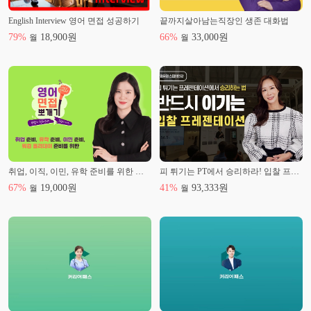
English Interview 영어 면접 성공하기
끝까지살아남는직장인 생존 대화법
79
%
18,900
원
66
%
33,000
원
월
월
취업, 이직, 이민, 유학 준비를 위한 가장 완벽한 영어 면접 족보
피 튀기는 PT에서 승리하라! 입찰 프레젠테이션
67
%
19,000
원
41
%
93,333
원
월
월