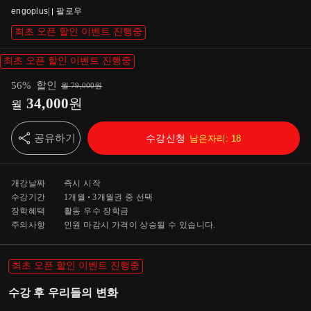
engoplus
|
팔로우
최초 오픈 할인 이벤트 진행중
최초 오픈 할인 이벤트 진행중
56
%
할인
월
79,000
원
34,000
원
월
공유하기
수강신청
남은자리:
18
개강날짜
즉시 시작
수강기간
1개월
3개월
권 중 선택
장학혜택
활동 우수 장학금
주의사항
인원 마감시 가격이 상승될 수 있습니다.
최초 오픈 할인 이벤트 진행중
수강 후 우리들의 변화