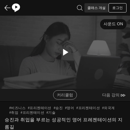
로그인
클래스 개설
사운드 ON
Play
Video
커리큘럼
다음 강의
#
비즈니스
#
프리젠테이션
#
승진
#
영어
#
프리젠테이션
#
외국계
#
취업
#
프리젠테이션
#
기술
승진과 취업을 부르는 성공적인 영어 프레젠테이션의 지
름길