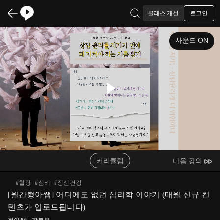
로그인
클래스 개설
사운드 ON
Play
Video
커리큘럼
다음 강의
#
힐링
#
심리
#
정신건강
[월간형아쌤] 어디에도 없던 심리학 이야기 (매월 신규 컨
텐츠가 업로드됩니다)