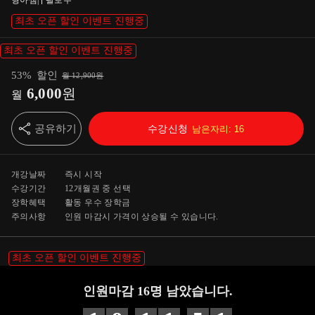
형아쌤
|
팔로우
최초 오픈 할인 이벤트 진행중
최초 오픈 할인 이벤트 진행중
53
%
할인
월
12,900
원
6,000
원
월
공유하기
수강신청
남은자리:
16
개강날짜
즉시 시작
수강기간
12개월
권 중 선택
장학혜택
활동 우수 장학금
주의사항
인원 마감시 가격이 상승될 수 있습니다.
최초 오픈 할인 이벤트 진행중
인원마감
16
명 남았습니다.