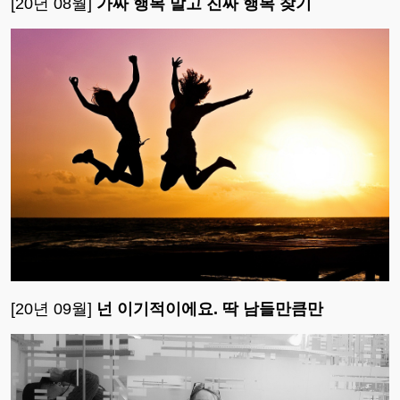
[20년 08월]
가짜 행복 말고 진짜 행복 찾기
[20년 09월]
넌 이기적이에요. 딱 남들만큼만