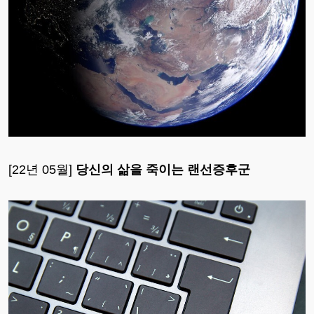
[22년 05월]
당신의 삶을 죽이는 랜선증후군