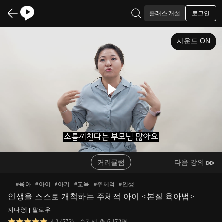
로그인
클래스 개설
사운드 ON
Play
Video
커리큘럼
다음 강의
#
육아
#
아이
#
아기
#
교육
#
주체적
#
인생
인생을 스스로 개척하는 주체적 아이 <본질 육아법>
지나영
|
팔로우
4.9
(
573
)
수강생 총
6,172
명