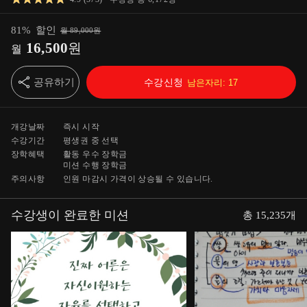
81
%
할인
월
89,000
원
16,500
원
월
공유하기
수강신청
남은자리:
17
개강날짜
즉시 시작
수강기간
평생
권 중 선택
장학혜택
활동 우수 장학금
미션 수행 장학금
주의사항
인원 마감시 가격이 상승될 수 있습니다.
수강생이 완료한 미션
총
15,235
개