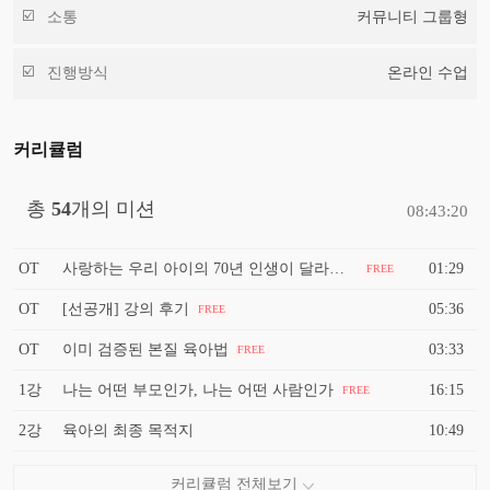
소통
커뮤니티 그룹형
진행방식
온라인 수업
커리큘럼
총
54
개의 미션
08:43:20
OT
사랑하는 우리 아이의 70년 인생이 달라집니다.
01:29
FREE
OT
[선공개] 강의 후기
05:36
FREE
OT
이미 검증된 본질 육아법
03:33
FREE
1강
나는 어떤 부모인가, 나는 어떤 사람인가
16:15
FREE
2강
육아의 최종 목적지
10:49