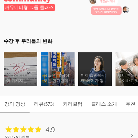
커뮤니티형 그룹 클래스
수강 후 우리들의 변화
우리 아이 나중
남들은 다 이정
이제 그만하시
예비 부모
에 뒤쳐지는 거
도는 한다던데...
죠. 아이가 행복
참여하고 
아니야?
하기 힘든 방법
니다.
강의 영상
리뷰
커리큘럼
클래스 소개
추천
(573)
4.9
573개의 리뷰