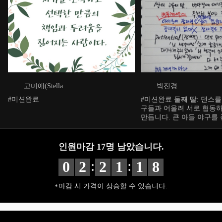
고미애(Stella
박진경
#미션완료
#미션완료 둘째 딸: 댄스를 잘 합니다. 친
구들과 어울려 서로 협동하
만듭니다. 큰 아들 야구를 
임을 잘 합니다. 역사과목
1등급입니다.
인원마감
17
명 남았습니다.
:
:
0
2
2
1
1
7
마감 시 가격이 상승할 수 있습니다.