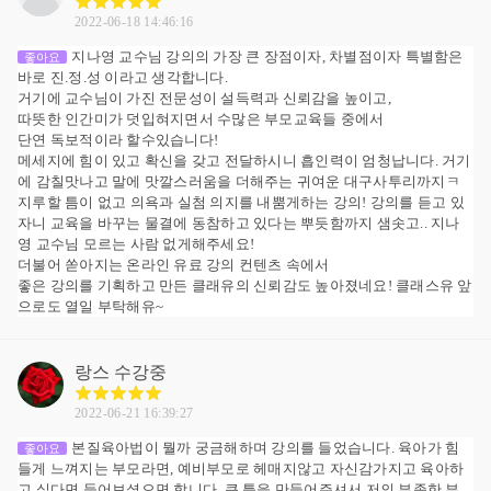
2022-06-18 14:46:16
지나영 교수님 강의의 가장 큰 장점이자, 차별점이자 특별함은
좋아요
바로 진.정.성 이라고 생각합니다.
거기에 교수님이 가진 전문성이 설득력과 신뢰감을 높이고,
따뜻한 인간미가 덧입혀지면서 수많은 부모교육들 중에서
단연 독보적이라 할수있습니다!
메세지에 힘이 있고 확신을 갖고 전달하시니 흡인력이 엄청납니다. 거기
에 감칠맛나고 말에 맛깔스러움을 더해주는 귀여운 대구사투리까지ㅋ
지루할 틈이 없고 의욕과 실첨 의지를 내뿜게하는 강의! 강의를 듣고 있
자니 교육을 바꾸는 물결에 동참하고 있다는 뿌듯함까지 샘솟고.. 지나
영 교수님 모르는 사람 없게해주세요!
더불어 쏟아지는 온라인 유료 강의 컨텐츠 속에서
좋은 강의를 기획하고 만든 클래유의 신뢰감도 높아졌네요! 클래스유 앞
으로도 열일 부탁해유~
랑스
수강중
2022-06-21 16:39:27
본질육아법이 뭘까 궁금해하며 강의를 들었습니다. 육아가 힘
좋아요
들게 느껴지는 부모라면, 예비부모로 헤매지않고 자신감가지고 육아하
고 싶다면 들어보셨으면 합니다. 큰 틀을 만들어주셔서 저의 부족한 부