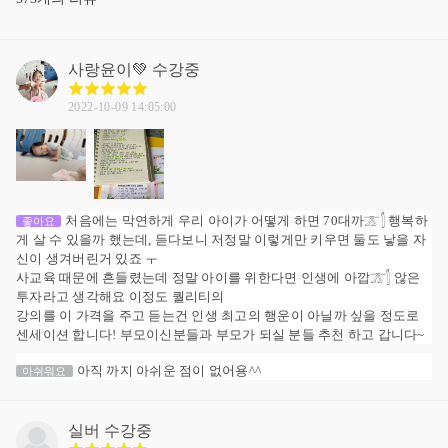
사랑윤이💚
수강중
2022-10-09 14:05:00
처음에는 막연하게 우리 아이가 어떻게 하면 70대까𓊄𓂭 행복하
좋아요
게 살 수 있을까 했는데, 듣다보니 저정말 이렇게만 키우면 둘도 낳을 자
신이 생겨버린거 있죠 ㅜ
사교육 때문에 흔들렸는데 정말 아이를 위한다면 인생에 아깝𓊄𓂭 않은
투자라고 생각해요 이정도 퀄리티의
강의를 이 가격을 주고 듣는건 인생 최고의 행운이 아닐까 싶을 정도로
센세이션 합니다! 부모이신분들과 부모가 되실 분들 추천 하고 갑니다~
아직 까지 아쉬운 점이 없어용^^
아쉬워요
실버
수강중