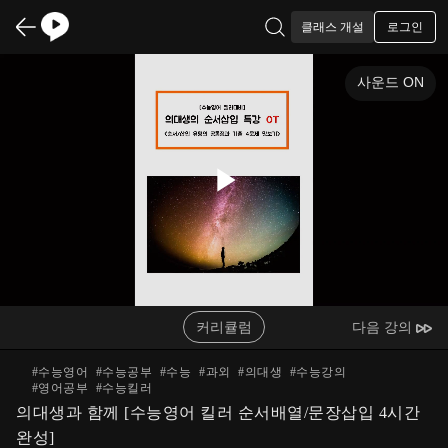
로그인
클래스 개설
사운드 ON
Play
Video
커리큘럼
다음 강의
#
수능영어
#
수능공부
#
수능
#
과외
#
의대생
#
수능강의
#
영어공부
#
수능킬러
의대생과 함께 [수능영어 킬러 순서배열/문장삽입 4시간
완성]