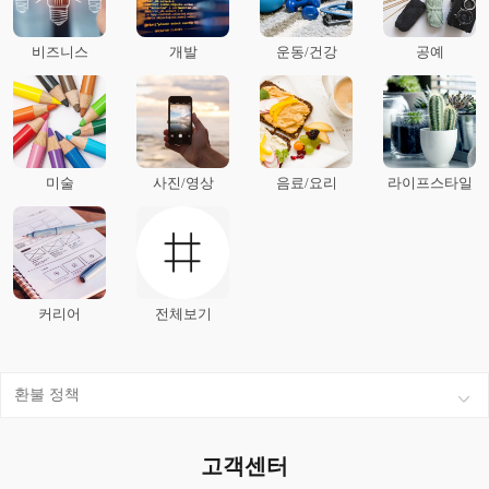
비즈니스
개발
운동/건강
공예
미술
사진/영상
음료/요리
라이프스타일
커리어
전체보기
환불 정책
고객센터