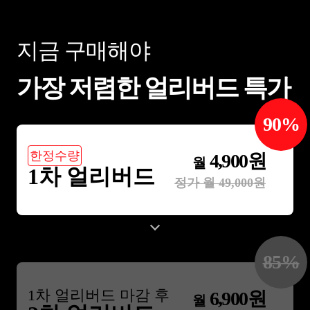
지금 구매해야
가장 저렴한 얼리버드 특가
90
%
한정수량
4,900
원
월
1차 얼리버드
정가 월
49,000
원
85
%
1
차 얼리버드 마감 후
6,900
원
월