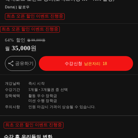
Dana
|
팔로우
최초 오픈 할인 이벤트 진행중
최초 오픈 할인 이벤트 진행중
64
%
할인
월
99,000
원
35,000
원
월
공유하기
수강신청
남은자리:
18
개강날짜
즉시 시작
수강기간
1개월
3개월
권 중 선택
장학혜택
활동 우수 장학금
미션 수행 장학금
주의사항
인원 마감시 가격이 상승될 수 있습니다.
최초 오픈 할인 이벤트 진행중
수강 후 우리들의 변화