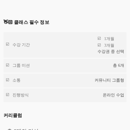
👋🏻 클래스 필수 정보
1개월
수강 기간
3개월
수강권 중 선택
그룹 미션
총
6
개
소통
커뮤니티 그룹형
진행방식
온라인 수업
커리큘럼