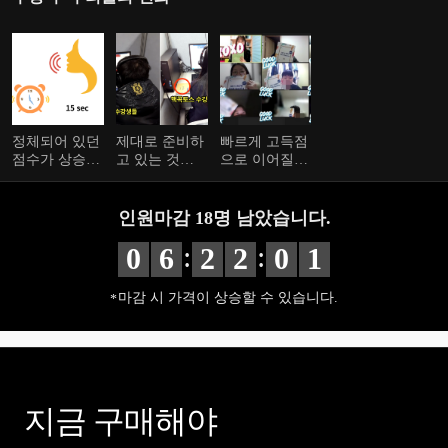
정체되어 있던
제대로 준비하
빠르게 고득점
점수가 상승합
고 있는 것이
으로 이어질
니다.
맞는지 확인
수 있습니다.
할 수 있습니
다.
인원마감
18
명 남았습니다.
:
:
0
6
2
2
0
1
마감 시 가격이 상승할 수 있습니다.
지금 구매해야