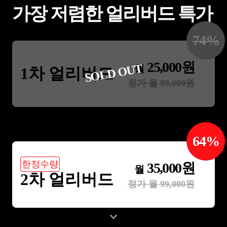
가장 저렴한 얼리버드 특가
74
%
25,000
원
SOLD OUT
월
1차 얼리버드
정가 월
99,000
원
64
%
한정수량
35,000
원
월
2차 얼리버드
정가 월
99,000
원