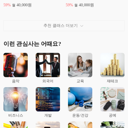
59
%
40,000
원
59
%
40,000
원
월
월
추천 클래스 더보기
이런 관심사는 어때요?
음악
외국어
교육
재테크
비즈니스
개발
운동/건강
공예