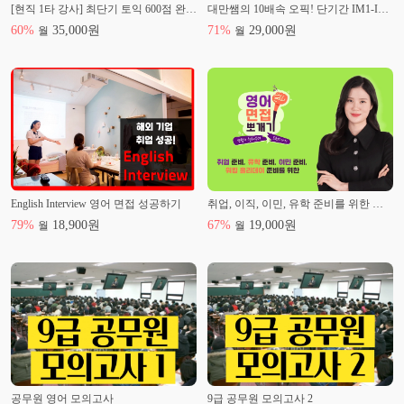
[현직 1타 강사] 최단기 토익 600점 완성반 - RC편
대만쌤의 10배속 오픽! 단기간 IM1-IH 달성하기!
대학교 토익스피킹 출강 수업
삼성전자 임직원 대상 오픽 강의
60
%
35,000
원
71
%
29,000
원
월
월
(현)핵콕토스 대표강사
(현)핵콕오픽 대표강사
English Interview 영어 면접 성공하기
취업, 이직, 이민, 유학 준비를 위한 가장 완벽한 영어 면접 족보
79
%
18,900
원
67
%
19,000
원
월
월
공무원 영어 모의고사
9급 공무원 모의고사 2