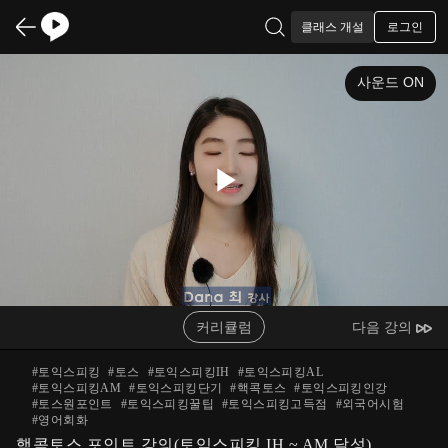
로그인
클래스 개설
사운드 ON
Play
Video
커리큘럼
다음 강의
#
토익스피킹
#
토스
#
토익스피킹IH
#
토익스피킹AL
#
토익스피킹AM
#
토익스피킹단기
#
핵콕토스
#
토익스피킹인강
#
토스원포인트
#
토익스피킹꿀팁
#
토익스피킹고득점
#
외국어시험
#
영어회화
핵콕토스 포인트 강의(토익스피킹 IH ~ AM 달성)