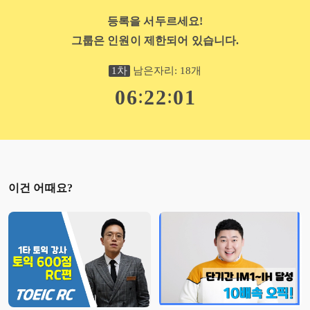
게 되었고(2016년 핵콕토스 시작) 이제는 더 단기 속성으로 준비하실
수 있도록, 시험 전 반드시 알아야 할 채점 포인트들과 고득점 비법들
등록을 서두르세요!
을 모아서 본 영상을 만들게 되었습니다.
그룹은 인원이 제한되어 있습니다.
저는 10년 이상 토익스피킹, 오픽, 회화 등의 강의를 통해서 수많은
학생분들을 만나고 파악하여, 영어 회화를 자연스럽게 구사하고, 각
종 영어시험에서 고득점을 받기 원하는 그 마음을 충족시키켜 드리기
1
차
남은자리:
18
개
위해 노력해 왔습니다.
:
:
0
6
2
2
0
1
제 강의 별칭이 "핵콕(핵심콕콕)토스" 인만큼, 정말 중요하고 필요한
엑기스들을 전달해드려서 여러분들의 목표를 이루시도록 도와 드리
겠습니다.
* 경력 사항
호주 멜번 Meridian International School EAP 코스 과정(논문, 발표 수
업) 수료
삼성물산 상사부문 인사지원실 근무
이건 어때요?
영어학원 강사 경력 13년 (토익 스피킹, 오픽, 영어 회화, 영문법, 토
익)
DTRO (지하철 공사) 중급 영어 회화 전담
KOTRA 주관 각종 기업 외국인 바이어 통역 다수
시사SLS어학원 영어 회화 토스 오픽 전담
ELA 어학원 중급 회화, 토익스피킹 전담
YBM어학원 토익스피킹 전담
LG 그룹 임직원 대상 토익스피킹 강의
2022 K-Move 토익스피킹 출강 수업