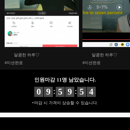
달콤한 하루♡
달콤한 하루♡
#미션완료
#미션완료
인원마감
11
명 남았습니다.
:
:
0
9
5
9
5
2
마감 시 가격이 상승할 수 있습니다.