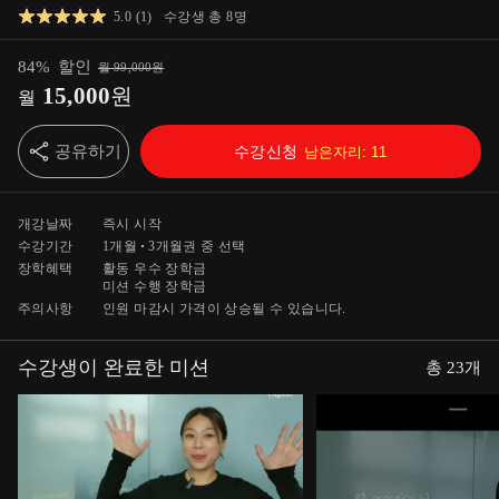
5.0
(
1
)
수강생 총
8
명
84
%
할인
월
99,000
원
15,000
원
월
공유하기
수강신청
남은자리:
11
개강날짜
즉시 시작
수강기간
1개월
3개월
권 중 선택
장학혜택
활동 우수 장학금
미션 수행 장학금
주의사항
인원 마감시 가격이 상승될 수 있습니다.
수강생이 완료한 미션
총
23
개