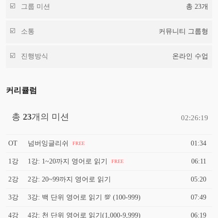
그룹 미션
총
23
개
소통
커뮤니티 그룹형
진행방식
온라인 수업
커리큘럼
총
23
개의 미션
02:26:19
OT
넘버잉글리쉬
01:34
FREE
1강
1강: 1~20까지 영어로 읽기
06:11
FREE
2강
2강: 20~99까지 영어로 읽기
05:20
3강
3강: 백 단위 영어로 읽기 💯 (100-999)
07:49
4강
4강: 천 단위 영어로 읽기(1,000-9,999)
06:19