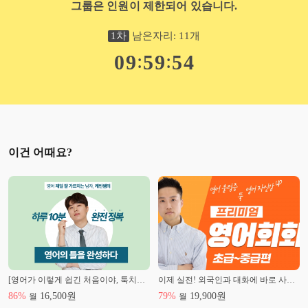
그룹은 인원이 제한되어 있습니다.
1
차
남은자리:
11
개
:
:
0
9
5
9
5
2
이건 어때요?
[영어가 이렇게 쉽긴 처음이야, 툭치면 나오는 인생영어법] 케빈쌤의 <영어의 틀을 완성하다>
이제 실전! 외국인과 대화에 바로 사용해보기 [레벨2]
86
%
16,500
원
79
%
19,900
원
월
월