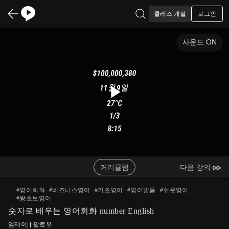
로그인
클래스 개설
사운드 ON
Play
Video
커리큘럼
다음 강의
#
영어회화
#
비즈니스영어
#
기초영어
#
영어발음
#
쉬운영어
#
왕초보영어
숫자로 배우는 영어회화 number English
엠제이
|
팔로우