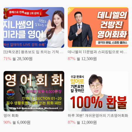
[단독오픈] 왕초보도 입 트이는 기적 <미라클 영어>
데니엘의 11문법과 스피킹팁으로 바로 써먹는 영어회화(초보탈출편)
71
%
28,500
원
87
%
12,500
원
월
월
영어 회화
하루 30분! 개쉬운영어의 기초영어회화
90
%
6,000
원
87
%
12,000
원
월
월