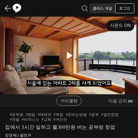
로그인
클래스 개설
사운드 ON
Play
Video
커리큘럼
다음 강의
#
공부방
#
창업
#
재테크
#
부업
#
돈버는방법
#
공부
#
일인창업
#
개발
#
비지니스
#
교육
#
커리어
집에서 3시간 일하고 월300만원 버는 공부방 창업
장경애
|
팔로우