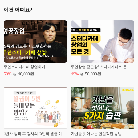
이건 어때요?
무인스터디카페 창업하기
무인창업 끝판왕! 스터디카페로 돈 버는데 필요한 모든 것
59
%
40,000
원
49
%
50,000
원
월
월
6년차 방과 후 강사의 ‘5번의 월급'이 들어오는 노하우
가난을 벗어나는 현실적인 방법