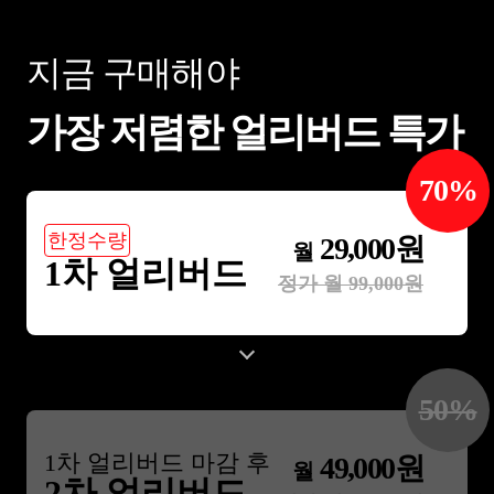
지금 구매해야
가장 저렴한 얼리버드 특가
70
%
한정수량
29,000
원
월
1차 얼리버드
정가 월
99,000
원
50
%
1
차 얼리버드 마감 후
49,000
원
월
2차 얼리버드