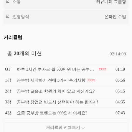
소통
커뮤니티 그룹형
진행방식
온라인 수업
커리큘럼
총
20
개의 미션
02:14:09
OT
하루 3시간 투자로 월 300만원 버는 공부방 창업
01:19
FREE
1강
공부방 시작하기 전에 3가지 주의사항
03:56
FREE
2강
공부방 교습소 학원의 차이 알고 계신가요?
05:15
3강
공부방 창업전 반드시 선택해야 하는 한가지!
04:35
4강
요즘 공부방 트랜드는 000인거 아세요?
07:43