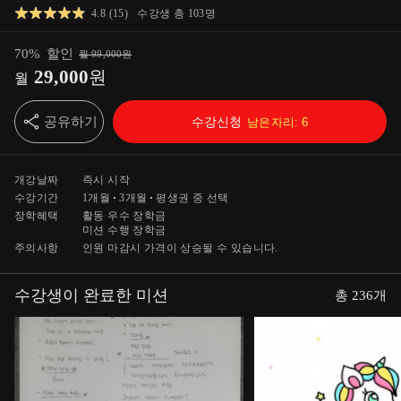
4.8
(
15
)
수강생 총
103
명
70
%
할인
월
99,000
원
29,000
원
월
공유하기
수강신청
남은자리:
6
개강날짜
즉시 시작
수강기간
1개월
3개월
평생
권 중 선택
장학혜택
활동 우수 장학금
미션 수행 장학금
주의사항
인원 마감시 가격이 상승될 수 있습니다.
수강생이 완료한 미션
총
236
개