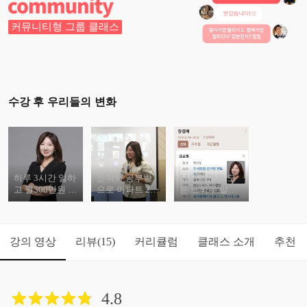
커뮤니티형 그룹 클래스
수강 후 우리들의 변화
하루 3시간 일하
반지하 공부방
11년동안의 모
고 월300만원 버
으로 아파트 2채
든 노하우 알려
는 공부방
매입한 방법
드려요
강의 영상
리뷰
커리큘럼
클래스 소개
추천
(15)
4.8