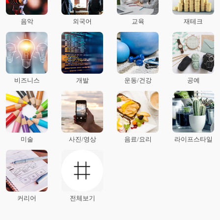
음악
외국어
교육
재테크
비즈니스
개발
운동/건강
공예
미술
사진/영상
음료/요리
라이프스타일
커리어
전체보기