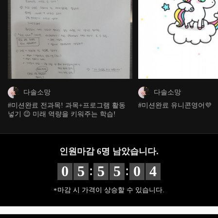
다솔소망
다솔소망
#미션완료 전과목! 과목+프로그램 활동
#미션완료 유니콘영어💜
넣기 😉 미래 역량을 키워주는 학습!
인원마감
6
명 남았습니다.
:
:
0
5
5
5
0
2
마감 시 가격이 상승할 수 있습니다.