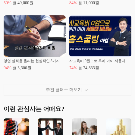
50
%
49,000
원
84
%
11,000
원
월
월
영업 실적을 올리는 현실적인 8가지 노하우
사교육비 0원으로 우리 아이 서울대 보내는 홈스쿨링 비법
94
%
3,300
원
74
%
24,833
원
월
월
추천 클래스 더보기
이런 관심사는 어때요?