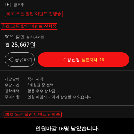
LH
|
팔로우
최초 오픈 할인 이벤트 진행중
최초 오픈 할인 이벤트 진행중
50
%
할인
월
51,334
원
25,667
원
월
공유하기
수강신청
남은자리:
16
개강날짜
즉시 시작
수강기간
3개월
권 중 선택
장학혜택
활동 우수 장학금
주의사항
인원 마감시 가격이 상승될 수 있습니다.
최초 오픈 할인 이벤트 진행중
인원마감
16
명 남았습니다.