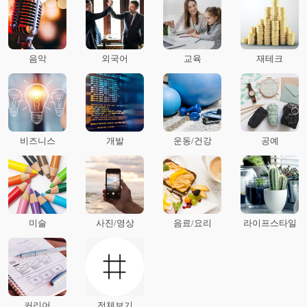
음악
외국어
교육
재테크
비즈니스
개발
운동/건강
공예
미술
사진/영상
음료/요리
라이프스타일
커리어
전체보기