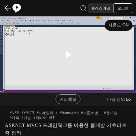
로그인
클래스 개설
사운드 ON
Play
Video
커리큘럼
다음 강의
#
ASP
#
MVC5
#
프레임워크
#
framework
#
프론트엔드
#
웹개발
#
이직
#
개발
#
커리어
#
IT
ASP.NET MVC5 프레임워크를 이용한 웹개발 기초파트
총 정리