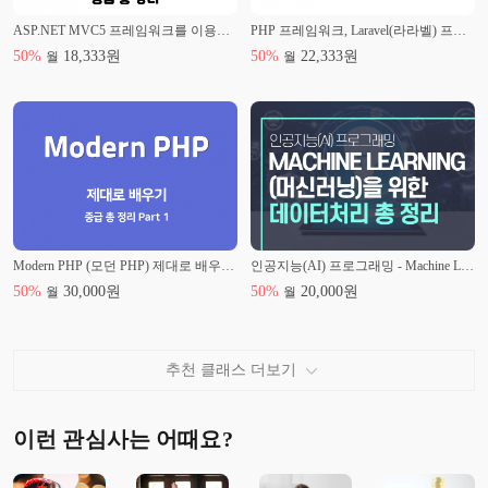
ASP.NET MVC5 프레임워크를 이용한 웹개발 중급파트 총 정리
PHP 프레임워크, Laravel(라라벨) 프로그래밍 기초 총 정리
50
%
18,333
원
50
%
22,333
원
월
월
Modern PHP (모던 PHP) 제대로 배우기 중급 총 정리 Part.1
인공지능(AI) 프로그래밍 - Machine Learning(머신러닝)을 위한 데이터처리 총 정리
50
%
30,000
원
50
%
20,000
원
월
월
추천 클래스 더보기
이런 관심사는 어때요?