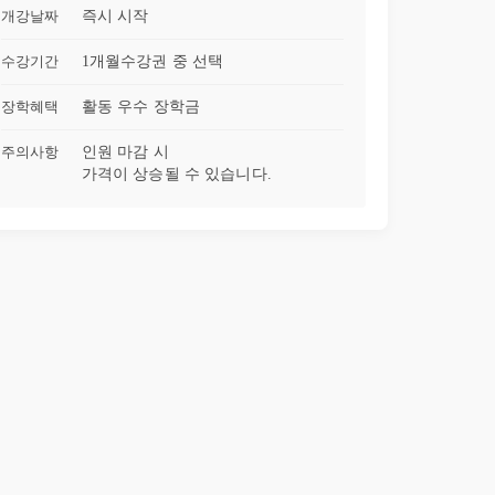
개강날짜
즉시 시작
24강
로컬 함수
35:12
수강기간
1개월
수강권 중 선택
25강
클래스와 객체
30:39
장학혜택
활동 우수 장학금
주의사항
인원 마감 시
가격이 상승될 수 있습니다.