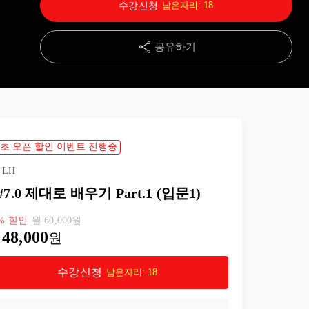
수강신청
남은자리:
18
15강
비트 연산
20:30
공유하기
16강
조건문 ( if, switch)
35:31
17강
제어문 실습
35:12
18강
배열과 foreach문
30:54
초 오픈 할인 이벤트 진행중
19강
2차원 배열
34:18
LH
#7.0 제대로 배우기 Part.1 (입문1)
20강
가변 배열(Jagged Array)
29:55
%
할인
월
60,000
원
21강
메소드
24:28
48,000
원
22강
참조에 의한 매개 변수 전달
22:20
수강신청
남은자리:
18
23강
오버로딩, 파라미터 디폴트 값 주기
30:49