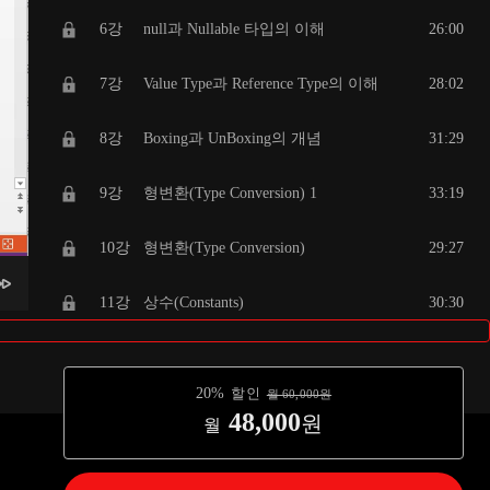
6강
null과 Nullable 타입의 이해
26:00
7강
Value Type과 Reference Type의 이해
28:02
8강
Boxing과 UnBoxing의 개념
31:29
9강
형변환(Type Conversion) 1
33:19
10강
형변환(Type Conversion)
29:27
11강
상수(Constants)
30:30
12강
enum형의 이해
23:41
20
%
할인
월
60,000
원
13강
연산자
29:47
48,000
원
월
14강
포맷팅 기능, 비트연산
33:06