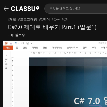
#
개발
#
프로그래밍
#
C언어
#
C++
#
C#
C#7.0 제대로 배우기 Part.1 (입문1)
LH
팔로우
|