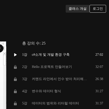
로그인
클래스 개설
총 강의 수:
25
N
1강
c#소개 및 개발 환경 구축
27:02
2강
Hello 프로젝트 만들어보기
32:07
3강
커멘드 라인에서 인수 받아 처리해보기
26:38
4강
변수와 데이터 형식
31:27
5강
데이터의 범위와 리터럴 데이터
31:37