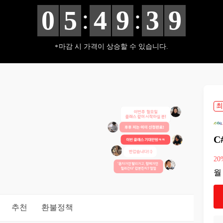
:
:
0
5
4
9
3
8
마감 시 가격이 상승할 수 있습니다.
최
C
20
월
추천
환불정책