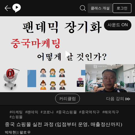
로그인
클래스 개설
사운드 ON
Play
Video
커리큘럼
다음 강의
#
마케팅
#
팬데믹
#
코로나
#
중국쇼핑몰
#
중국역직구
#
해외직구
#
쇼핑몰
중국 쇼핑몰 실전 과정 (입점부터 운영, 매출정산까지)
박재현
|
팔로우