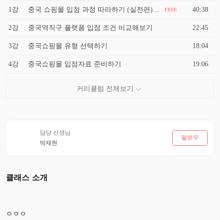
1강
중국 쇼핑몰 입점 과정 따라하기 (실전편) / 펜데믹 장기화, 중국 마케팅 어떻게 해야하나?
40:38
FREE
2강
중국역직구 플랫폼 입점 조건 비교해보기
22:45
3강
중국쇼핑몰 유형 선택하기
18:04
4강
중국쇼핑몰 입점자료 준비하기
19:06
담당 선생님
팔로우
박재현
클래스 소개
ㅇㅇㅇ