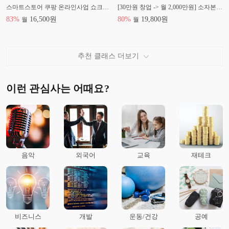
스마트스토어 쿠팡 온라인사업 쇼크트리로 월 천만원 이상 수익실현 [100%환불보장]
[30만원 창업 -> 월 2,000만원] 소자본 ABLY 쇼핑몰 창업 비법
83
%
16,500
원
80
%
19,800
원
월
월
추천 클래스 더보기
이런 관심사는 어때요?
음악
외국어
교육
재테크
비즈니스
개발
운동/건강
공예