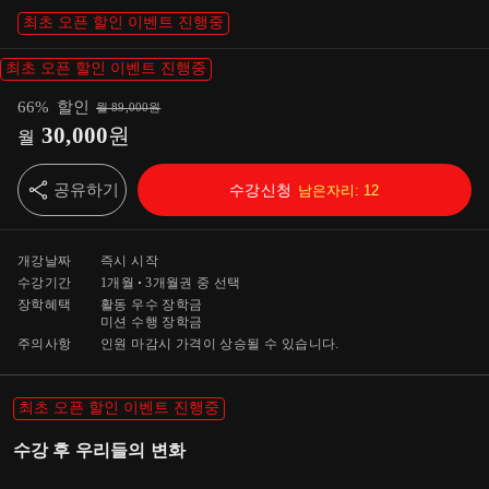
최초 오픈 할인 이벤트 진행중
최초 오픈 할인 이벤트 진행중
66
%
할인
월
89,000
원
30,000
원
월
공유하기
수강신청
남은자리:
12
개강날짜
즉시 시작
수강기간
1개월
3개월
권 중 선택
장학혜택
활동 우수 장학금
미션 수행 장학금
주의사항
인원 마감시 가격이 상승될 수 있습니다.
최초 오픈 할인 이벤트 진행중
수강 후 우리들의 변화