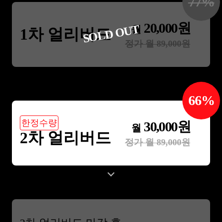
77
%
20,000
원
SOLD OUT
월
1차 얼리버드
정가 월
89,000
원
66
%
한정수량
30,000
원
월
2차 얼리버드
정가 월
89,000
원