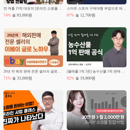
연 매출 15억 대표의 [온라인 쇼핑몰 창업 컨설팅]
스마트 스토어 구매대행 부업으로 매달 100만 원 벌기
74
%
83,000
원
87
%
12,700
원
월
월
20년 차 해외 판매 전문 셀러의 글로벌 셀링 노하우
[월매출 1억 5천] 농수산물 1억 판매 공식
71
%
33,000
원
92
%
19,800
원
월
월