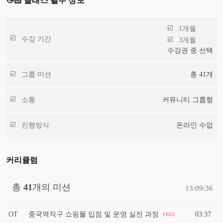
👋🏻 클래스 필수 정보
1개월
수강 기간
3개월
수강권 중 선택
그룹 미션
총
41
개
소통
커뮤니티 그룹형
진행방식
온라인 수업
커리큘럼
총
41
개의 미션
13:09:36
OT
중국역직구 쇼핑몰 입점 및 운영 실전 과정
03:37
FREE