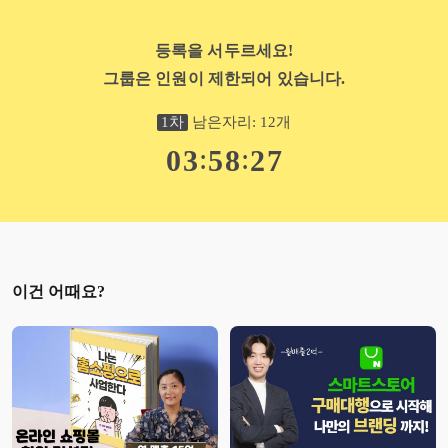
등록을 서두르세요!
그룹은 인원이 제한되어 있습니다.
1
차
남은자리:
12
개
:
:
0
3
5
8
2
6
이건 어때요?