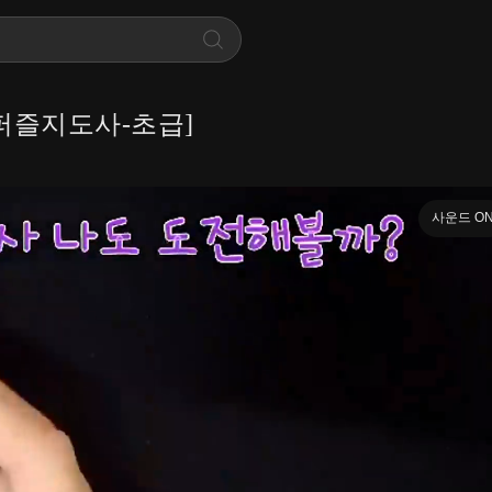
퍼즐지도사-초급]
사운드 O