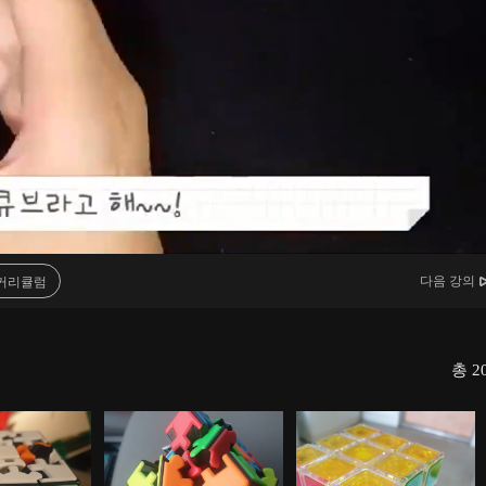
다음 강의
커리큘럼
총
2