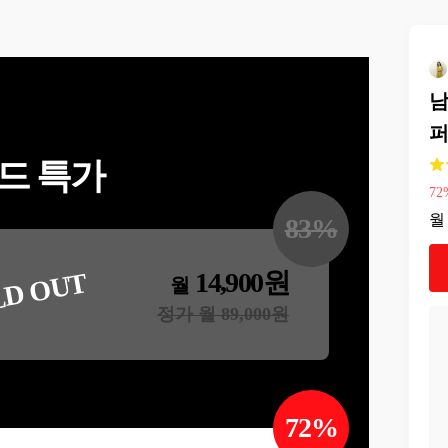
남
퍼
드 특가
72
월
83
%
14,900
원
LD OUT
월
정가 월
89,000
원
72
%