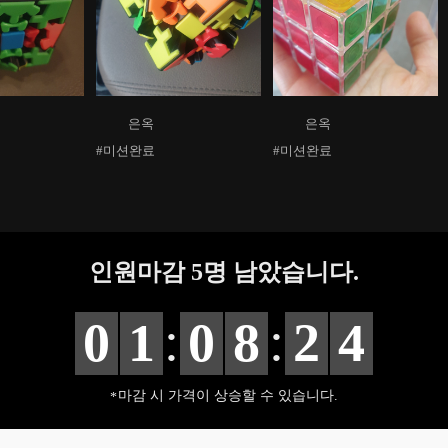
은옥
은옥
#미션완료
#미션완료
인원마감
5
명 남았습니다.
:
:
0
1
0
8
2
3
마감 시 가격이 상승할 수 있습니다.