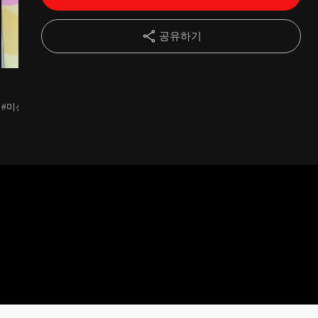
14강
333큐브 윗면 십자모양 맞추기
03:47
공유하기
15강
333큐브 윗면 색깔 맞추기
01:45
은옥
은옥
은옥
16강
333큐브 윗면 코너조각 맞추기
01:40
#미션완료
#미션완료
#미션완료
17강
333큐브 윗면 엣지조각 맞추기
04:16
18강
영재큐브퍼즐지도사 초급과정 총정리
10:38