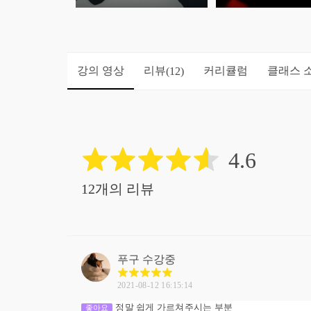
강의 영상
리뷰
커리큘럼
클래스 
(12)
4.6
12개의 리뷰
푸구
수강중
2021-08-12 16:15:14
정말 쉽게 가르쳐주시는 부분
좋아요