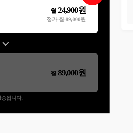
24,900
원
월
정가 월
89,000
원
89,000
원
월
 상승됩니다.