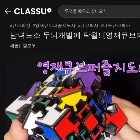
#
큐브의신
#
영재큐브퍼즐지도사
#
큐브박사
#
나도큐브박사
남녀노소 두뇌개발에 탁월! [영재큐브
새롬
팔로우
|