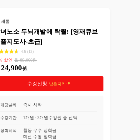
새롬
녀노소 두뇌개발에 탁월! [영재큐브
즐지도사-초급]
4.6
(
12
)
%
할인
월
89,000
원
24,900
원
수강신청
남은자리:
5
개강날짜
즉시 시작
수강기간
1개월
3개월
수강권 중 선택
장학혜택
활동 우수 장학금
미션 수행 장학금