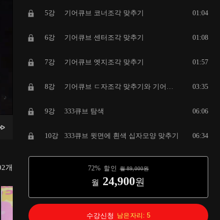
5강
기어큐브 코너조각 맞추기
01:04
6강
기어큐브 센터조각 맞추기
01:08
7강
기어큐브 엣지조각 맞추기
01:57
8강
기어큐브 ㄷ자조각 맞추기와 기어방향 맞추기
03:35
9강
333큐브 탐색
06:06
10강
333큐브 윗면에 흰색 십자모양 맞추기
06:34
11강
333큐브 흰색 엣지조각과 옆면의 센터조각 맞추기
03:16
02
개
72
%
할인
월
89,000
원
24,900
원
월
12강
333큐브 흰색면 코너조각 맞추기
06:47
13강
333큐브 2층 엣지조각 맞추기
06:10
수강신청
남은자리:
5