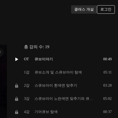
로그인
클래스 개설
총 강의 수:
19
N
OT
큐브이야기
00:49
1강
큐브소개 및 스큐브아이 탐색
05:11
2강
스큐브아이 흰색면 맞추기
03:28
3강
스큐브아이 노란색면 맞추기와 큐브 완성하기
05:02
4강
기어큐브 탐색
00:37