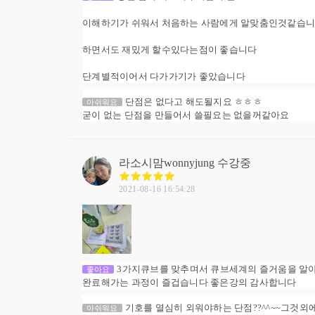
이해하기가 쉬워서 처음하는 사람에게 알맞춤인것같습
하면서도 재밌게 할수있다는점이 좋습니다
단계별적이어서 다가가기가 좋았습니다
단점은 없다고 해도될지요 ㅎㅎㅎ
아쉬워요
굳이 없는 단점을 만들어서 쓸필요는 없을꺼같아요
라소시맘wonnyjung
수강중
2021-08-16 16:54:28
3가지큐브를 맞추며서 큐브세계의 즐거움을 알
좋아요
완료해가는 과정이 즐겁습니다 좋은강의 감사합니다
기호를 열심히 외워야하는 단점??^^~~그것외
아쉬워요