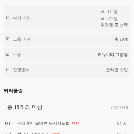
1개월
수강 기간
3개월
수강권 중 선택
그룹 미션
총
19
개
소통
커뮤니티 그룹형
진행방식
온라인 수업
커리큘럼
총
19
개의 미션
02:21:56
OT
우리아이 올바른 독서지도법
04:01
FREE