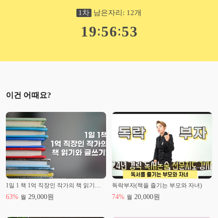
1
차
남은자리:
12
개
:
:
1
9
5
6
5
2
이건 어때요?
1일 1 책 1억 직장인 작가의 책 읽기와 글쓰기
독락부자(책을 즐기는 부모와 자녀)
63
%
29,000
원
74
%
20,000
원
월
월