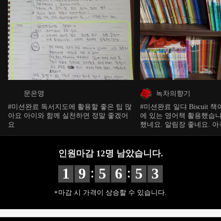
문은영
녹차의향기
#미션완료 독서지도에 활용할 좋은 팁 많
#미션완료 일댜 Biscuit 책이 없어서요. 집
아요 아이와 함께 실천하면 정말 좋겠어
에 있는 영어책 활용했습니
요
했네요. 알림장 좋네요. 아직 글씨가 줄공
책 이쁘게 안돼서 영어노트
려고요.Biscuit이책은 한
이수준에 맞음 구입해 보
인원마감
12
명 남았습니다.
다.
:
:
1
9
5
6
5
2
마감 시 가격이 상승할 수 있습니다.