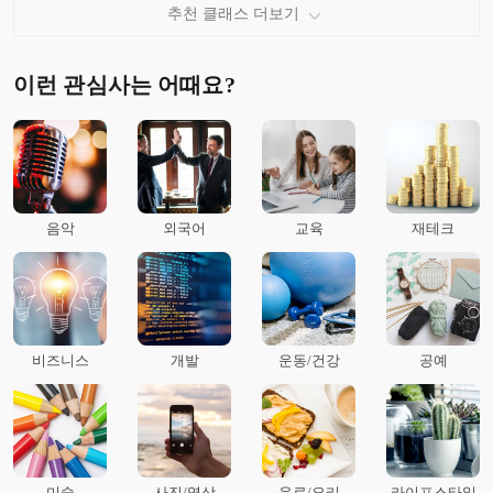
추천 클래스 더보기
이런 관심사는 어때요?
음악
외국어
교육
재테크
비즈니스
개발
운동/건강
공예
미술
사진/영상
음료/요리
라이프스타일