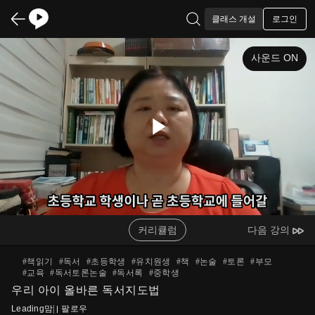
로그인
클래스 개설
사운드 ON
Play
Video
커리큘럼
다음 강의
#
책읽기
#
독서
#
초등학생
#
유치원생
#
책
#
논술
#
토론
#
부모
#
교육
#
독서토론논술
#
독서록
#
중학생
우리 아이 올바른 독서지도법
Leading맘
|
팔로우