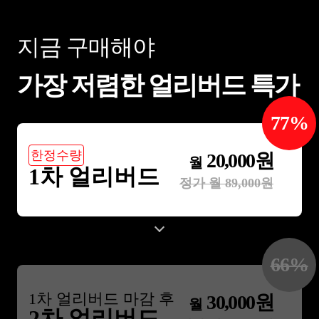
지금 구매해야
가장 저렴한 얼리버드 특가
77
%
한정수량
20,000
원
월
1차 얼리버드
정가 월
89,000
원
66
%
1
차 얼리버드 마감 후
30,000
원
월
2차 얼리버드