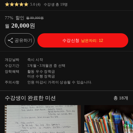
5.0
(
4
)
수강생 총
19
명
77
%
할인
월
89,000
원
20,000
원
월
공유하기
수강신청
남은자리:
12
개강날짜
즉시 시작
수강기간
1개월
3개월
권 중 선택
장학혜택
활동 우수 장학금
미션 수행 장학금
주의사항
인원 마감시 가격이 상승될 수 있습니다.
수강생이 완료한 미션
총
18
개