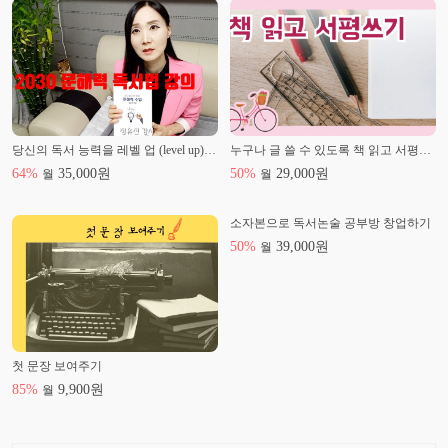
당신의 독서 능력을 레벨 업 (level up) 시키는 문해력 독서
누구나 글 쓸 수 있도록 책 읽고 서평쓰기
64
%
35,000
원
50
%
29,000
원
월
월
소자본으로 독서논술 공부방 창업하기
50
%
39,000
원
월
첫 문장 보여주기
85
%
9,900
원
월