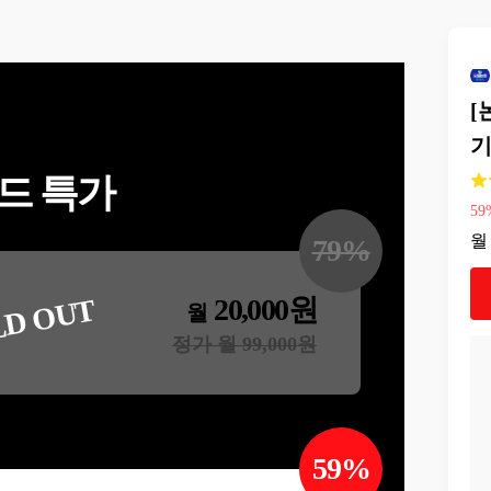
로 유의하게 향상되었으며,
임상추론역량과 임상수행능
력간에 정적 상관관계가 나타
남. 4.결론: 여성건강간호
학 시뮬레이션 실습교육은 간
[
호대학상의 비판적 사고성향,
임상추론역량, 임상수행 능력
기
향상에 효과적인 교수학습 전
략으로 확인되었음. 그렇기
드 특가
때문에 실제 임상실습의 제약
을 극복할 수 있는 교육방안
59
으로 시뮬레이션 실습의 적용
월
79
%
가능성을 시사하며, 향후 다
양한 시나리오를 활용한 반복
적이고 통합적인 교육프로그
20,000
원
LD OUT
램 개발이 요구된다.
월
정가 월
99,000
원
59
%