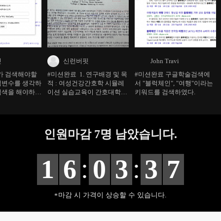
핏
신런버핏
John Travi
가 검색해야할
#미션완료 1. 연구배경 및 목
#미션완료 구글학술검색에
립변수를 생각하
적 : 여성건강간호학 시뮬레
서 "블럭체인", "여행"이라는
검색을 해야하
이션 실습교육이 간호대학생
키워드를 검색하였다.
한 내가 원하는
의 비판적 사고성향과 임상추
 위해서 약간의
론역량 및 임상수행능력에 미
을 받아서 메쉬텀
치는 효과를 확인하고자 함
 방법 등을 강
2. 연구방법 : 단일군 사전-
인원마감
7
명 남았습니다.
 같습니다.
사후 설계를 적용한 실험설계
연구이며, G소재의 일개 대학
교의 52명의 4학년 간호대학
:
:
1
6
0
3
3
5
생으로 부터 4주간의 시뮬레
이션을 진행/ 시뮬레이션 시
나리오는 산후출혈기반 시뮬
레이션을 진행. 3.연구결
마감 시 가격이 상승할 수 있습니다.
과 : 시뮬레이션 실습교육 후
비판적 사고성형, 임상추론역
량, 임상수행능력이 통계적으