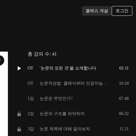
로그인
클래스 개설
총 강의 수:
41
N
OT
'논문의 모든 것'을 소개합니다
02:11
OT
논문작성법: 클래식부터 인공지능까지
10:24
1강
논문은 무엇인가?
07:48
2강
논문의 구조를 파악하자
06:32
3강
논문 제목에 대해 알아보자
11:21