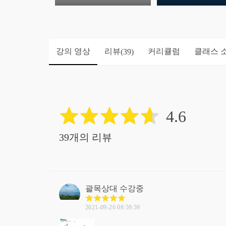
강의 영상
리뷰
커리큘럼
클래스 
(39)
4.6
39개의 리뷰
괄목상대
수강중
2021-09-26 08:59:59