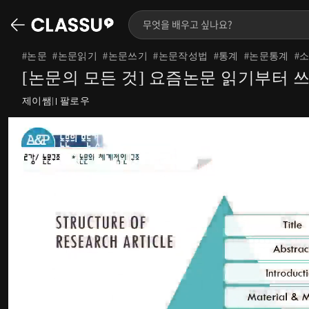
#
논문
#
논문읽기
#
논문쓰기
#
논문작성법
#
통계
#
논문통계
#
[논문의 모든 것] 요즘논문 읽기부터 
제이쌤
팔로우
|