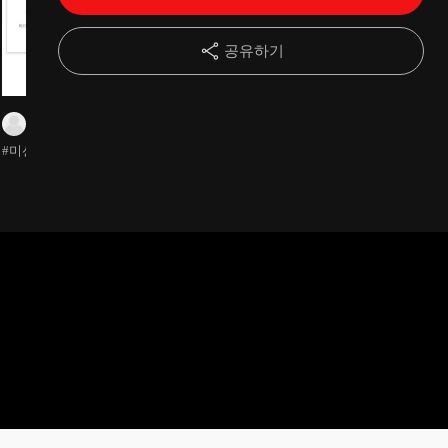
13강
논문 결론은 어떻게 써야할까?
03:50
공유하기
14강
전공별 자료사이트를 알아보자
04:43
남지원
남지원
남지원
15강
연구방법론은 무엇인가?
06:16
#미션완료 미션완료!
#미션완료 미션 완료
#미션완료 연구
연구방법, 연구
16강
실험연구를 알아보자
07:44
분석해보았습니
17강
조사연구를 알아보자
12:54
18강
논문읽기에도 순위가 있다
04:45
19강
단면연구(cross-sectional study)를 읽어보자
06:46
20강
변수와 척도는 어떻게 분류하는가?
08:24
21강
통계방법은 어떻게 결정하는가?
11:17