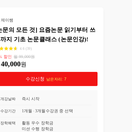
22강
카이제곱 검정을 알아보자
06:36
제이쌤
23강
T 검정(t-test)을 알아보자
04:27
논문의 모든 것] 요즘논문 읽기부터 쓰
까지 기초 논문클래스 (논문인강)!
24강
로지스틱 회귀분석을 알아보자
09:05
4.6
(
39
)
25강
실험연구를 읽어보자
07:57
%
할인
월
99,000
원
40,000
원
26강
동질성 검정이 무엇인지 알아보자
07:26
수강신청
남은자리:
7
27강
Fisher's exact를 알아보자
04:49
28강
분산분석(ANOVA)의 분류를 알아보자
08:41
개강날짜
즉시 시작
수강기간
1개월
3개월
수강권 중 선택
29강
비모수검정을 알아보자
07:10
장학혜택
활동 우수 장학금
30강
사후검정을 해석해보자
04:33
미션 수행 장학금