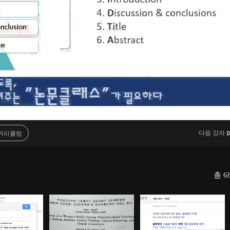
다음 강의
커리큘럼
총
6