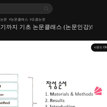
소논문
#
논문클래스
#
요즘논문
쓰기까지 기초 논문클래스 (논문인강)!
사운드 O