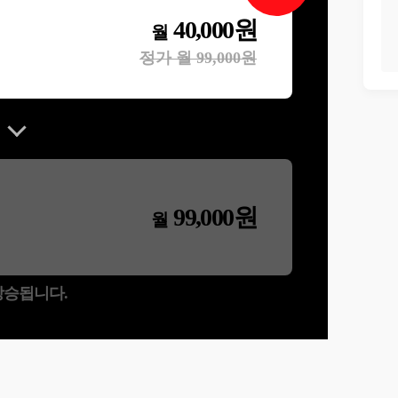
40,000
원
월
정가 월
99,000
원
99,000
원
월
 상승됩니다.