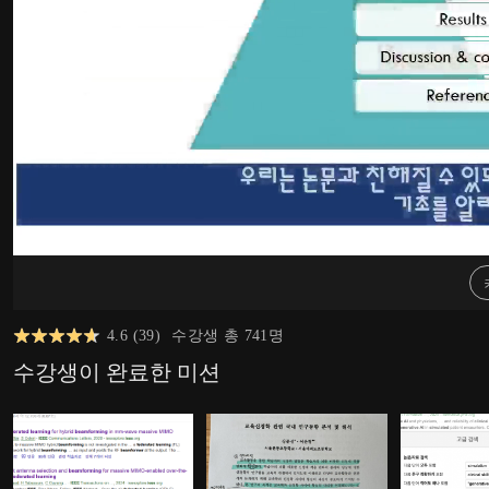
4.6
(
39
)
수강생 총
741
명
수강생이 완료한 미션