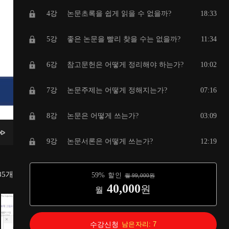
4강
논문초록을 쉽게 읽을 수 없을까?
18:33
5강
좋은 논문을 빨리 찾을 수는 없을까?
11:34
6강
참고문헌은 어떻게 정리해야 하는가?
10:02
7강
논문주제는 어떻게 정해지는가?
07:16
8강
논문은 어떻게 쓰는가?
03:09
9강
논문서론은 어떻게 쓰는가?
12:19
10강
연구방법을 정리하자
09:52
85
개
59
%
할인
월
99,000
원
40,000
원
월
11강
연구결과를 보여주자
08:08
12강
논문고찰을 써보자
07:20
수강신청
남은자리:
7