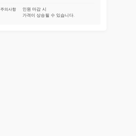
주의사항
인원 마감 시
31강
실험결과를 해석해보자
07:03
가격이 상승될 수 있습니다.
32강
코호트연구를 알아보자
09:28
33강
전향적/후향적 연구를 비교해보자
04:39
34강
제목/초록으로 코호트연구를 파악해보자.
06:55
35강
클래식부터 인공지능까지_라이브특강 1편
14:15
36강
클래식부터 인공지능까지_라이브특강 2편
12:16
37강
클래식부터 인공지능까지_라이브특강 3편
11:31
38강
클래식부터 인공지능까지_라이브특강 4편
10:37
39강
클래식부터 인공지능까지_라이브특강 5편
07:34