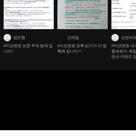
임민형
신애림
신런버
#미션완료 논문 주제 탐색 입
#미션완료 초록 읽기가 더 명
#미션완료 내
니다!
확해 집니다^^
종속변수, 독
면서 키워드 
고, 키워드 또
방향으로 찾기
gptd의 도움
으로 검색하는
구해 봐야 할것