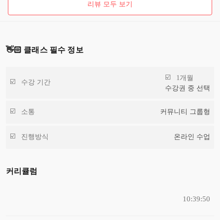
리뷰 모두 보기
👋🏻 클래스 필수 정보
1개월
수강 기간
수강권 중 선택
소통
커뮤니티 그룹형
진행방식
온라인 수업
커리큘럼
10:39:50