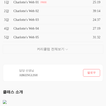
1강
Charlotte's Web 01
25:19
FREE
2강
Charlotte's Web 02
39:14
3강
Charlotte's Web 03
24:37
4강
Charlotte's Web 04
27:19
5강
Charlotte's Web 05
31:32
담당 선생님
팔로우
ABKENGLISH
클래스 소개