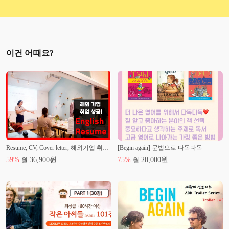
2012.02 : '미드영어 대박패턴 300' 출판 [((주)로그인)]
2015~2016 : [한국산업기술진흥원] 영어 면접심사
이건 어때요?
Resume, CV, Cover letter, 해외기업 취업 성공하기!
[Begin again] 문법으로 다독다독
59
%
36,900
원
75
%
20,000
원
월
월