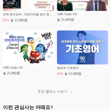
ABK Trailer 103
진짜 영어공부 - 작은아씨들 영어 원서 읽기 part 1
35,000
원
월
83
%
15,000
원
월
ABK Trailer 101
왕초보 기초영어
25,000
원
월
66
%
33,000
원
월
추천 클래스 더보기
이런 관심사는 어때요?