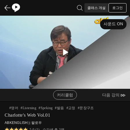
로그인
클래스 개설
사운드 ON
Play
Video
커리큘럼
다음 강의
#
영어
#
Listening
#
Speking
#
발음
#
교정
#
문장구조
Charlotte's Web Vol.01
ABKENGLISH
|
팔로우
5.0
(
1
)
수강생 총
3
명