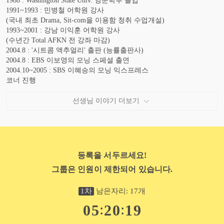
1988 : Washington State Univ. 영문학부 졸업
1991~1993 : 민병철 어학원 강사
(국내 최초 Drama, Sit-com을 이용함 청취 수업개설)
1993~2001 : 강남 이익훈 어학원 강사
(수년간 Total AFKN 전 강좌 마감)
2004.8 : '시트콤 액추얼리' 출판 (능률출판사)
2004.8 : EBS 이보영의 모닝 스페셜 출연
2004.10~2005 : SBS 이혜승의 모닝 익스프레스
코너 진행
2004.12 : 코엑스 국제영어박람회 초청 강연
2005.2~7 : EBS 라디오 프로그램 '초보 탈출 English, Go! Go!'
선생님 이야기 더보기
메인 진행
2005.10 : 삼성SDS 특강
2005.11 : 강원대학교 특강
2006.03 : 서울시교육원수원 영어담당 선생님들을 위한 특강
2006.11~12 : SBS TV 영어 마을 옹알이 특강 강사
등록을 서두르세요!
2007.01~현재 : YBM 생활영어 담당
그룹은 인원이 제한되어 있습니다.
2007.01~2007.06 : EBS English Go Go 옹알이 특강강사
2007.03 : 연세대학교 의과 대학 특강
2005.02~현재 : 삼성 SDS 멀티캠퍼스와 제휴 - 영어교육과정 컨텐츠
1
차
남은자리:
17
개
제공
:
:
0
5
2
0
1
8
2008.01 : '미드 자막없이 즐겨라' 1권 출판 [(주)이퍼블릭]
2008.02 : '미드 자막없이 즐겨라' 2권 출판 [(주)이퍼블릭]