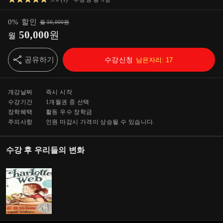
0
%
할인
월
50,000
원
50,000
원
월
공유하기
수강신청
남은자리:
17
개강날짜
즉시 시작
수강기간
1개월
권 중 선택
장학혜택
활동 우수 장학금
주의사항
인원 마감시 가격이 상승될 수 있습니다.
수강 후 우리들의 변화