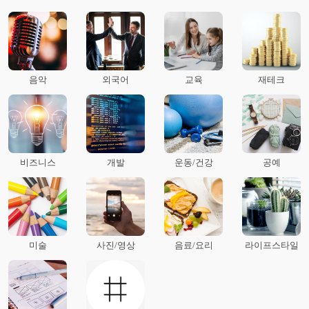
음악
외국어
교육
재테크
비즈니스
개발
운동/건강
공예
미술
사진/영상
음료/요리
라이프스타일