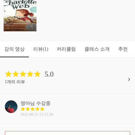
강의 영상
리뷰
커리큘럼
클래스 소개
추천
(1)
5.0
1개의 리뷰
명마님
수강중
2022-08-21 23:37:20