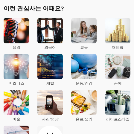
이런 관심사는 어때요?
음악
외국어
교육
재테크
비즈니스
개발
운동/건강
공예
미술
사진/영상
음료/요리
라이프스타일