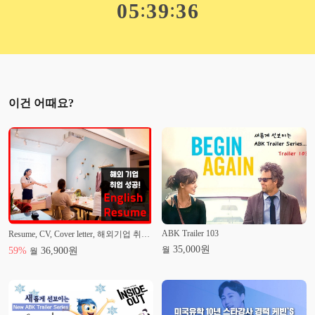
:
:
0
5
3
9
3
6
2008.01 : '미드 자막없이 즐겨라' 1권 출판 [(주)이퍼블릭]
2008.02 : '미드 자막없이 즐겨라' 2권 출판 [(주)이퍼블릭]
2012.02 : '미드영어 대박패턴 300' 출판 [((주)로그인)]
2015~2016 : [한국산업기술진흥원] 영어 면접심사
이건 어때요?
ABK Trailer 103
Resume, CV, Cover letter, 해외기업 취업 성공하기!
35,000
원
월
59
%
36,900
원
월