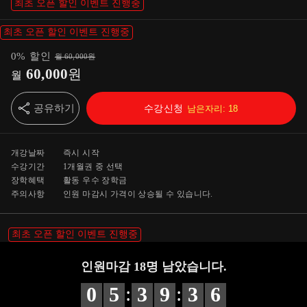
최초 오픈 할인 이벤트 진행중
최초 오픈 할인 이벤트 진행중
0
%
할인
월
60,000
원
60,000
원
월
공유하기
수강신청
남은자리:
18
개강날짜
즉시 시작
수강기간
1개월
권 중 선택
장학혜택
활동 우수 장학금
주의사항
인원 마감시 가격이 상승될 수 있습니다.
최초 오픈 할인 이벤트 진행중
인원마감
18
명 남았습니다.
:
:
0
5
3
9
3
6