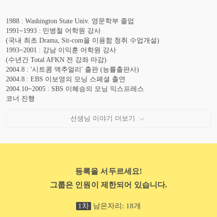
1988 : Washington State Univ. 영문학부 졸업
1991~1993 : 민병철 어학원 강사
(국내 최초 Drama, Sit-com을 이용함 청취 수업개설)
1993~2001 : 강남 이익훈 어학원 강사
(수년간 Total AFKN 전 강좌 마감)
2004.8 : '시트콤 액추얼리' 출판 (능률출판사)
2004.8 : EBS 이보영의 모닝 스페셜 출연
2004.10~2005 : SBS 이혜승의 모닝 익스프레스
코너 진행
2004.12 : 코엑스 국제영어박람회 초청 강연
2005.2~7 : EBS 라디오 프로그램 '초보 탈출 English, Go! Go!'
선생님 이야기 더보기
메인 진행
2005.10 : 삼성SDS 특강
2005.11 : 강원대학교 특강
2006.03 : 서울시교육원수원 영어담당 선생님들을 위한 특강
2006.11~12 : SBS TV 영어 마을 옹알이 특강 강사
등록을 서두르세요!
2007.01~현재 : YBM 생활영어 담당
그룹은 인원이 제한되어 있습니다.
2007.01~2007.06 : EBS English Go Go 옹알이 특강강사
2007.03 : 연세대학교 의과 대학 특강
2005.02~현재 : 삼성 SDS 멀티캠퍼스와 제휴 - 영어교육과정 컨텐츠
1
차
남은자리:
18
개
제공