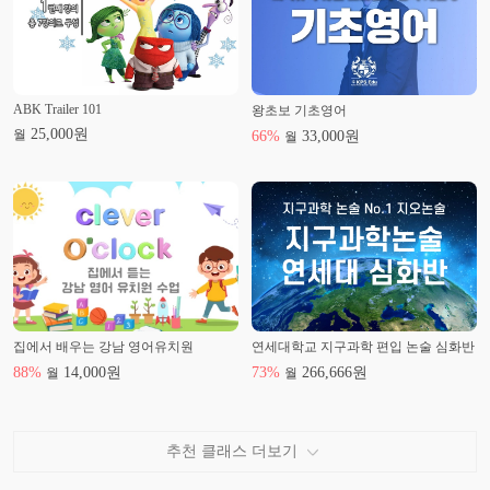
ABK Trailer 101
왕초보 기초영어
25,000
원
월
66
%
33,000
원
월
집에서 배우는 강남 영어유치원
연세대학교 지구과학 편입 논술 심화반
88
%
14,000
원
73
%
266,666
원
월
월
추천 클래스 더보기