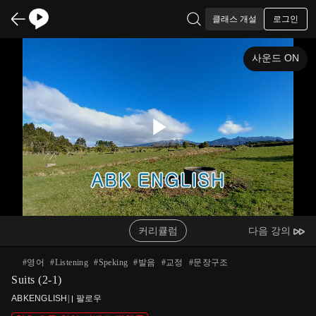
로그인
클래스 개설
사운드 ON
Play
Video
커리큘럼
다음 강의
#
영어
#
Listening
#
Speking
#
발음
#
교정
#
문장구조
Suits (2-1)
ABKENGLISH
|
팔로우