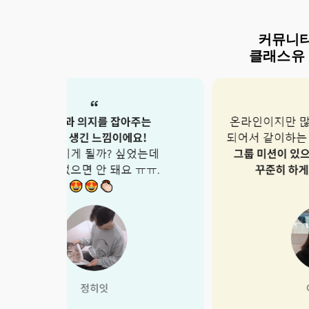
커뮤니
클래스유