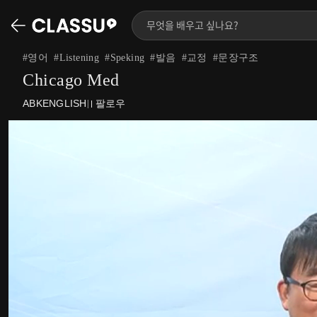
#
영어
#
Listening
#
Speking
#
발음
#
교정
#
문장구조
Chicago Med
ABKENGLISH
팔로우
|