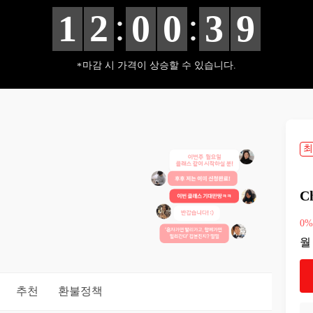
:
:
1
2
0
0
3
8
마감 시 가격이 상승할 수 있습니다.
최
C
0
월
추천
환불정책