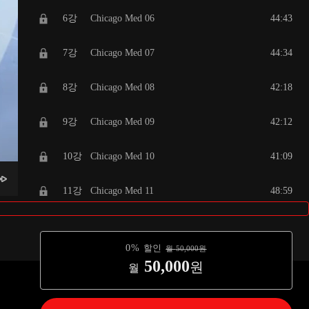
6강
Chicago Med 06
44:43
7강
Chicago Med 07
44:34
8강
Chicago Med 08
42:18
9강
Chicago Med 09
42:12
10강
Chicago Med 10
41:09
11강
Chicago Med 11
48:59
0
%
할인
월
50,000
원
50,000
원
월