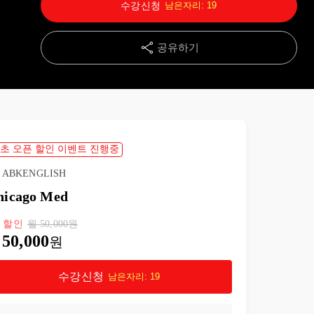
수강신청
남은자리:
19
공유하기
초 오픈 할인 이벤트 진행중
ABKENGLISH
hicago Med
%
할인
월
50,000
원
50,000
원
수강신청
남은자리:
19