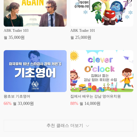
ABK Trailer 103
ABK Trailer 101
35,000
원
25,000
원
월
월
왕초보 기초영어
집에서 배우는 강남 영어유치원
66
%
33,000
원
88
%
14,000
원
월
월
추천 클래스 더보기