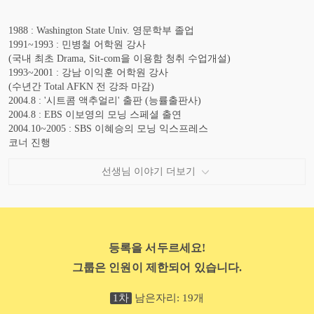
1988 : Washington State Univ. 영문학부 졸업
1991~1993 : 민병철 어학원 강사
(국내 최초 Drama, Sit-com을 이용함 청취 수업개설)
1993~2001 : 강남 이익훈 어학원 강사
(수년간 Total AFKN 전 강좌 마감)
2004.8 : '시트콤 액추얼리' 출판 (능률출판사)
2004.8 : EBS 이보영의 모닝 스페셜 출연
2004.10~2005 : SBS 이혜승의 모닝 익스프레스
코너 진행
2004.12 : 코엑스 국제영어박람회 초청 강연
2005.2~7 : EBS 라디오 프로그램 '초보 탈출 English, Go! Go!'
선생님 이야기 더보기
메인 진행
2005.10 : 삼성SDS 특강
2005.11 : 강원대학교 특강
2006.03 : 서울시교육원수원 영어담당 선생님들을 위한 특강
2006.11~12 : SBS TV 영어 마을 옹알이 특강 강사
등록을 서두르세요!
2007.01~현재 : YBM 생활영어 담당
그룹은 인원이 제한되어 있습니다.
2007.01~2007.06 : EBS English Go Go 옹알이 특강강사
2007.03 : 연세대학교 의과 대학 특강
2005.02~현재 : 삼성 SDS 멀티캠퍼스와 제휴 - 영어교육과정 컨텐츠
1
차
남은자리:
19
개
제공