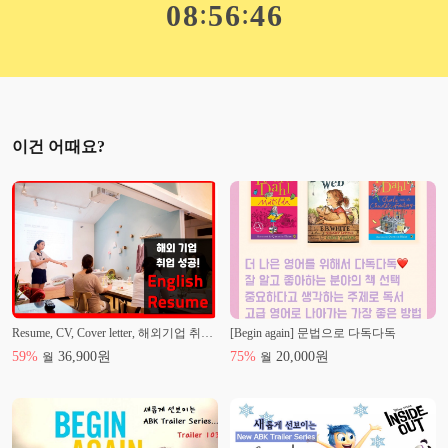
:
:
0
8
5
6
4
5
2008.01 : '미드 자막없이 즐겨라' 1권 출판 [(주)이퍼블릭]
2008.02 : '미드 자막없이 즐겨라' 2권 출판 [(주)이퍼블릭]
2012.02 : '미드영어 대박패턴 300' 출판 [((주)로그인)]
2015~2016 : [한국산업기술진흥원] 영어 면접심사
이건 어때요?
Resume, CV, Cover letter, 해외기업 취업 성공하기!
[Begin again] 문법으로 다독다독
59
%
36,900
원
75
%
20,000
원
월
월