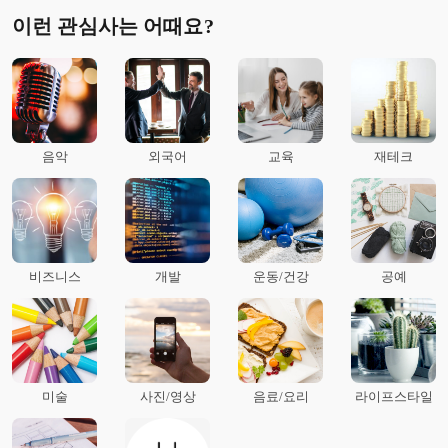
이런 관심사는 어때요?
음악
외국어
교육
재테크
비즈니스
개발
운동/건강
공예
미술
사진/영상
음료/요리
라이프스타일