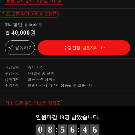
최초 오픈 할인 이벤트 진행중
최초 오픈 할인 이벤트 진행중
0
%
할인
월
40,000
원
40,000
원
월
공유하기
수강신청
남은자리:
19
개강날짜
즉시 시작
수강기간
1개월
권 중 선택
장학혜택
활동 우수 장학금
주의사항
인원 마감시 가격이 상승될 수 있습니다.
최초 오픈 할인 이벤트 진행중
인원마감
19
명 남았습니다.
:
:
0
8
5
6
4
5