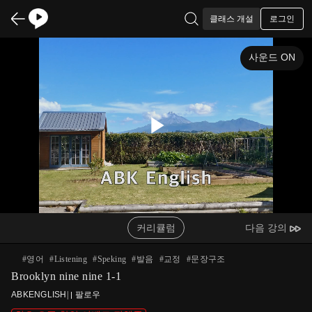
로그인
클래스 개설
사운드 ON
Play
Video
커리큘럼
다음 강의
#
영어
#
Listening
#
Speking
#
발음
#
교정
#
문장구조
Brooklyn nine nine 1-1
ABKENGLISH
|
팔로우