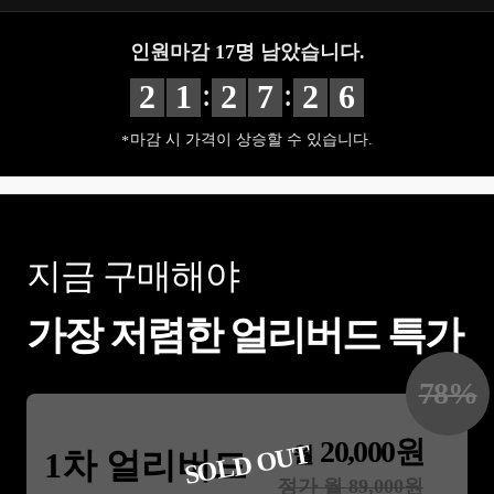
인원마감
17
명 남았습니다.
:
:
2
1
2
7
2
5
마감 시 가격이 상승할 수 있습니다.
지금 구매해야
가장 저렴한 얼리버드 특가
78
%
20,000
원
SOLD OUT
월
1차 얼리버드
정가 월
89,000
원