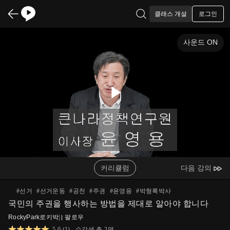
로그인
클래스 개설
사운드 ON
Play
Video
커리큘럼
다음 강의
#
선거
#
선거운동
#
공천
#
주권
#
윤영용
#
박형록박사
국민의 주권을 행사하는 방법을 제대로 알아야 합니다
RockyPark로키박
|
팔로우
5.0
(
1
)
수강생 총
2
명