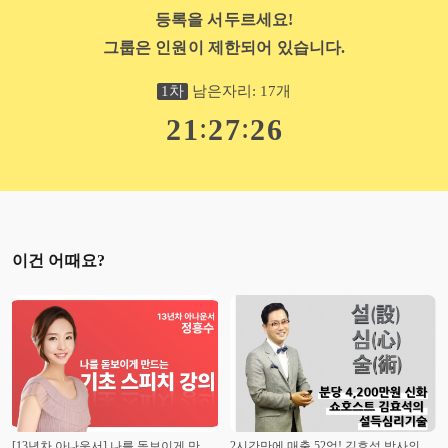
등록을 서두르세요!
그룹은 인원이 제한되어 있습니다.
1
차
남은자리:
17
개
:
:
2
1
2
7
2
5
이건 어때요?
[13년차 아나운서] 나를 돋보이게 만드는 기초 스피치 강의
2시간만에 매출 52억! 김효석 박사의 설득심리기술