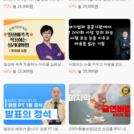
75
%
24,000
원
67
%
29,000
원
월
월
일상에 쏙쏙 적용하는 미라클 실용심리대화법
사람보는 눈을 키우고 마음을 읽는 기술
66
%
33,000
원
66
%
30,000
원
월
월
발표도 배워야 합니다! 경쟁 PT 1등 공식 [발표의 정석]
[100%환불보장]금연 성공률 90%! 내인생 마지막 금연 비법!