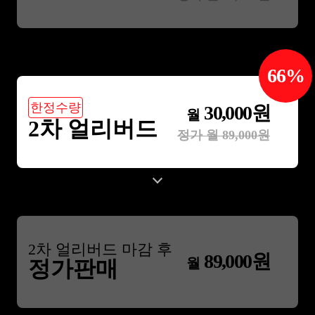
66
%
한정수량
30,000
원
월
2차 얼리버드
정가 월
89,000
원
2
차 얼리버드 마감 후
89,000
원
월
정가판매