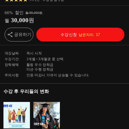
66
%
할인
월
89,000
원
30,000
원
월
공유하기
수강신청
남은자리:
17
개강날짜
즉시 시작
수강기간
1개월
3개월
권 중 선택
장학혜택
활동 우수 장학금
미션 수행 장학금
주의사항
인원 마감시 가격이 상승될 수 있습니다.
수강 후 우리들의 변화