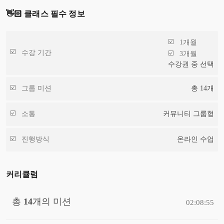
👋🏻 클래스 필수 정보
1개월
수강 기간
3개월
수강권 중 선택
그룹 미션
총
14
개
소통
커뮤니티 그룹형
진행방식
온라인 수업
커리큘럼
총
14
개의 미션
02:08:55