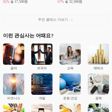
82
%
17,500
원
67
%
32,500
원
월
월
추천 클래스 더보기
이런 관심사는 어때요?
음악
외국어
교육
재테크
비즈니스
개발
운동/건강
공예