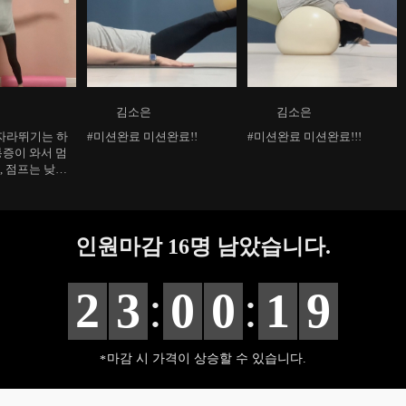
김소은
김소은
자라뛰기는 하
#미션완료 미션완료!!
#미션완료 미션완료!!!
통증이 와서 멈
, 점프는 낮은
~^^; 차차 늘려
래서 가능한 팔
0개했습니다
인원마감
16
명 남았습니다.
:
:
2
3
0
0
1
8
마감 시 가격이 상승할 수 있습니다.