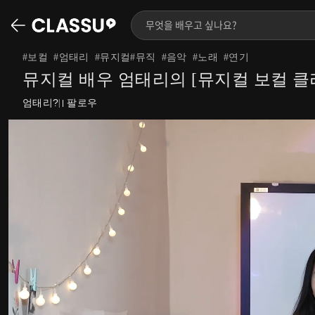
#
보컬
#
엄태리
#
뮤지컬#뮤직
#
음악
#
노래
#
연기
뮤지컬 배우 엄태리의 [뮤지컬 보컬 클
엄태리?
팔로우
|