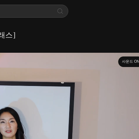
래스]
사운드 O