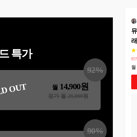
뮤
래
드 특가
85
월
92
%
14,900
원
LD OUT
월
정가 월
29,000
원
90
%