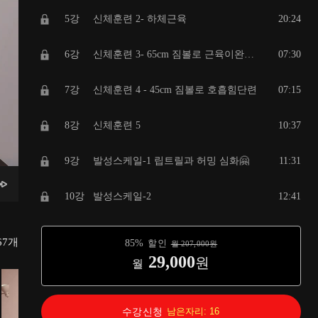
5강
신체훈련 2- 하체근육
20:24
6강
신체훈련 3- 65cm 짐볼로 근육이완단련
07:30
7강
신체훈련 4 - 45cm 짐볼로 호흡힘단련
07:15
8강
신체훈련 5
10:37
9강
발성스케일-1 립트릴과 허밍 심화🤗
11:31
10강
발성스케일-2
12:41
11강
발성 스케일-3
09:37
67
개
85
%
할인
월
207,000
원
29,000
원
월
12강
발성 스케일-4
05:28
13강
발성 스케일-5
09:06
수강신청
남은자리:
16