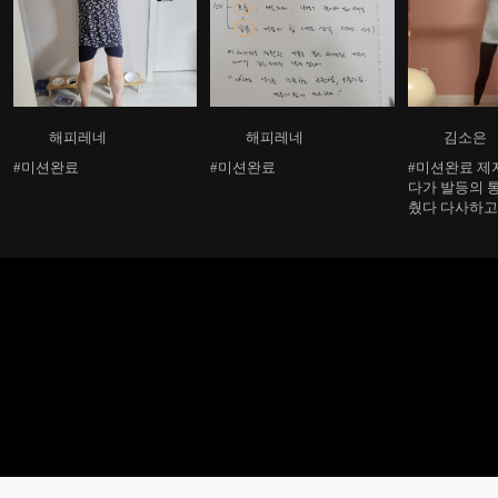
해피레네
해피레네
김소은
#미션완료
#미션완료
#미션완료 제
다가 발등의 
췄다 다사하고
높이로 10개만
가 볼께용~ 그
벌려뛰기를 6