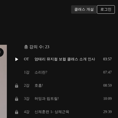
로그인
클래스 개설
총 강의 수:
23
N
OT
엄태리 뮤지컬 보컬 클래스 소개 인사
03:57
1강
소리란?
07:47
2강
호흡!
08:59
3강
허밍과 립트릴!
10:09
4강
신체훈련 1- 상체근육
29:39