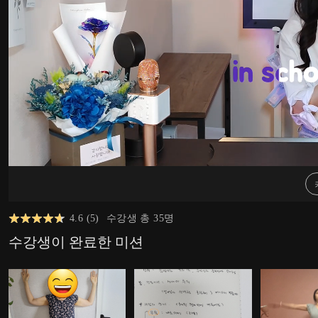
4.6
(
5
)
수강생 총
35
명
수강생이 완료한 미션