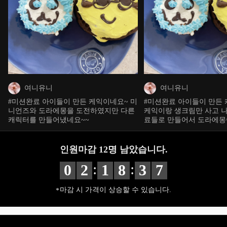
여니유니
여니유니
#미션완료 아이들이 만든 케익이네요~ 미
#미션완료 아이들이 만든 
니언즈와 도라에몽을 도전하였지만 다른
케익이랑 생크림만 사고 나
캐릭터를 만들어냈네요~~
료들로 만들어서 도라에몽
느낌과는 사뭇 멀어진 느
인원마감
12
명 남았습니다.
:
:
0
2
1
8
3
6
마감 시 가격이 상승할 수 있습니다.