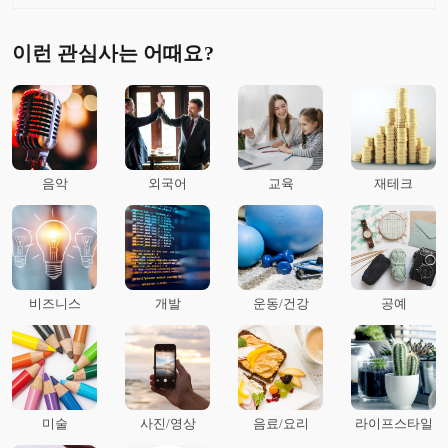
이런 관심사는 어때요?
음악
외국어
교육
재테크
비즈니스
개발
운동/건강
공예
미술
사진/영상
음료/요리
라이프스타일