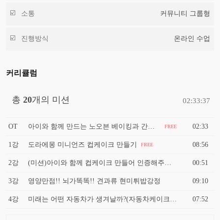
소통
커뮤니티 그룹형
진행방식
온라인 수업
커리큘럼
총
20
개의 미션
02:33:37
OT
아이와 함께 만드는 노오븐 베이킹과 간단한 간식 만들기
02:33
FREE
1강
도라에몽 미니언즈 컵케이크 만들기
08:56
FREE
2강
(미션)아이와 함께 컵케이크 만들어 인증해주세요
00:51
3강
영양만점!! 뇌가똑똑!! 견과류 현미튀밥강정
09:10
4강
미래는 어떤 자동차가 생겨날까?(자동차케이크만들기)
07:52