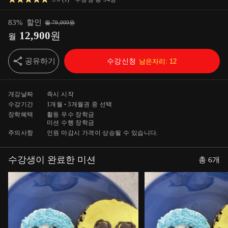
83
%
할인
월
79,000
원
12,900
원
월
공유하기
수강신청
남은자리:
12
개강날짜
즉시 시작
수강기간
1개월
3개월
권 중 선택
장학혜택
활동 우수 장학금
미션 수행 장학금
주의사항
인원 마감시 가격이 상승될 수 있습니다.
수강생이 완료한 미션
총
6
개