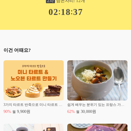
2
차
남은자리:
12
개
:
:
0
2
1
8
3
6
이건 어때요?
3가지 타르트 반죽으로 미니 타르트 & 노오븐 타르트 만들기!
쉽게 배우는 분위기 있는 프랑스 가정식 클래스
90
%
9,900
원
62
%
30,000
원
월
월