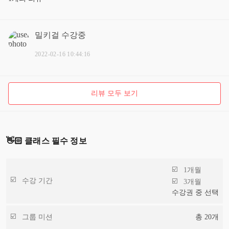
밀키걸
수강중
2022-02-16 10:44:16
리뷰 모두 보기
👋🏻 클래스 필수 정보
1개월
수강 기간
3개월
수강권 중 선택
그룹 미션
총
20
개