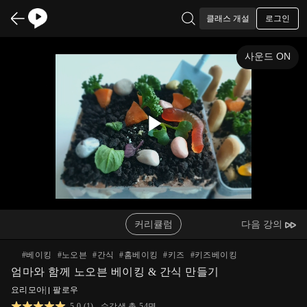
로그인
클래스 개설
사운드 ON
Play
Video
커리큘럼
다음 강의
#
베이킹
#
노오븐
#
간식
#
홈베이킹
#
키즈
#
키즈베이킹
엄마와 함께 노오븐 베이킹 & 간식 만들기
요리모아
|
팔로우
5.0
(
1
)
수강생 총
54
명