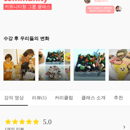
커뮤니티형 그룹 클래스
수강 후 우리들의 변화
아이와 함께 쉽
정성스런 선물
고 간단한 요리
을 직접 만들고
를 만들고 싶으
주고 싶으신 분
신 분들
들
강의 영상
리뷰
커리큘럼
클래스 소개
추천
(1)
5.0
1개의 리뷰