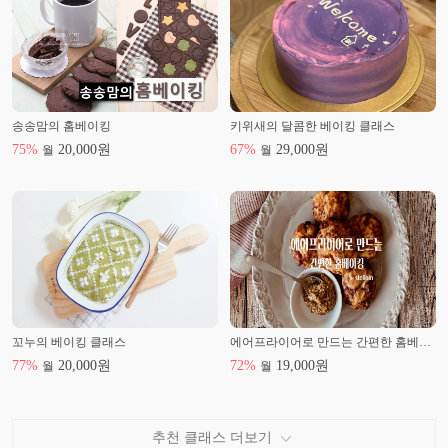
송송맘의 홈베이킹
키위새의 달콤한 베이킹 클래스
75
%
20,000
원
67
%
29,000
원
월
월
꼬누의 베이킹 클래스
에어프라이어로 만드는 간편한 홈베이킹
77
%
20,000
원
72
%
19,000
원
월
월
추천 클래스 더보기