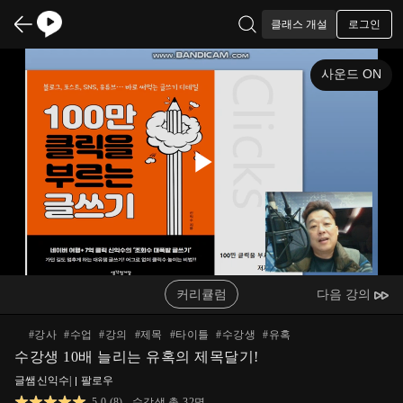
로그인
클래스 개설
사운드 ON
Play
Video
커리큘럼
다음 강의
#
강사
#
수업
#
강의
#
제목
#
타이틀
#
수강생
#
유혹
수강생 10배 늘리는 유혹의 제목달기!
글쌤신익수
|
팔로우
5.0
(
8
)
수강생 총
32
명