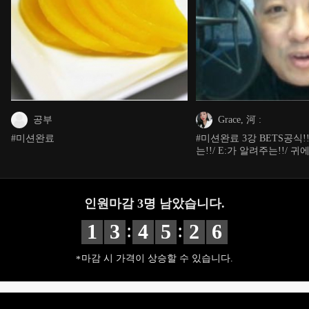
공부
Grace, 河 :
#미션완료
#미션완료 3강 BETS공식!!
는!!/ E:가 알려주는!!/ 귀에
인원마감
3
명 남았습니다.
:
:
1
3
4
5
2
5
마감 시 가격이 상승할 수 있습니다.