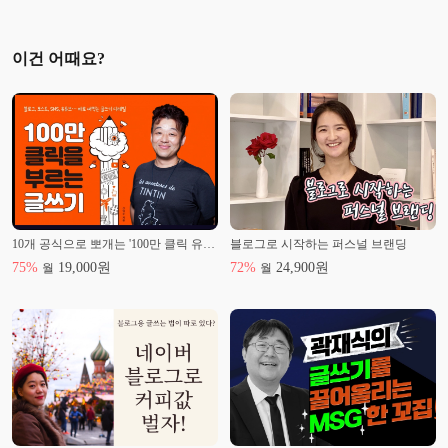
이건 어때요?
10개 공식으로 뽀개는 '100만 클릭 유발 글쓰기'
블로그로 시작하는 퍼스널 브랜딩
75
%
19,000
원
72
%
24,900
원
월
월