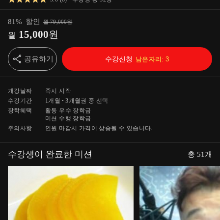
81
%
할인
월
79,000
원
15,000
원
월
공유하기
수강신청
남은자리:
3
개강날짜
즉시 시작
수강기간
1개월
3개월
권 중 선택
장학혜택
활동 우수 장학금
미션 수행 장학금
주의사항
인원 마감시 가격이 상승될 수 있습니다.
수강생이 완료한 미션
총
51
개