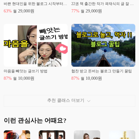
바쁜 현대인을 위한 블로그 시작부터 키워드 글쓰기 연습
22권 책 출간한 작가 곽재식의 글 잘 쓰는 방법
63
%
29,000
원
77
%
29,000
원
월
월
마음을 빼앗는 글쓰기 방법
협찬 받고 돈버는 블로그 만들기 꿀팁
87
%
10,000
원
87
%
10,000
원
월
월
추천 클래스 더보기
이런 관심사는 어때요?