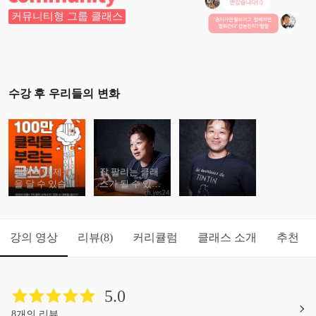
커뮤니티형 그룹 클래스
수강 후 우리들의 변화
매력적인 제목
잘 팔리는 클래
을 달 수 있습니
스가 될 수 있습
다.
니다.
강의 영상
리뷰
커리큘럼
클래스 소개
추천
(8)
5.0
8개의 리뷰