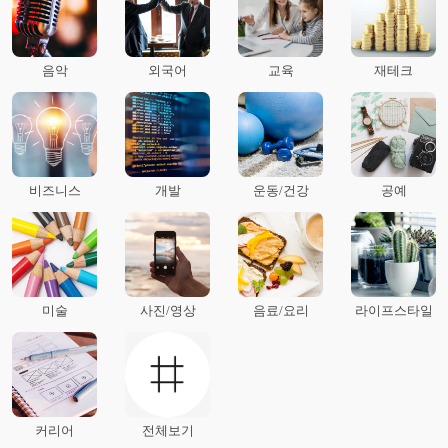
음악
외국어
교육
재테크
비즈니스
개발
운동/건강
공예
미술
사진/영상
음료/요리
라이프스타일
커리어
전체보기