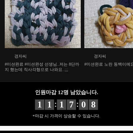
경자씨
경자씨
#미션완료 #미션완성 선생님..저는 8단까
#미션완료 노란 동백이에
지 했는데 직사각형으로 나와요..;;;
인원마감
12
명 남았습니다.
:
:
1
1
1
7
0
7
마감 시 가격이 상승할 수 있습니다.