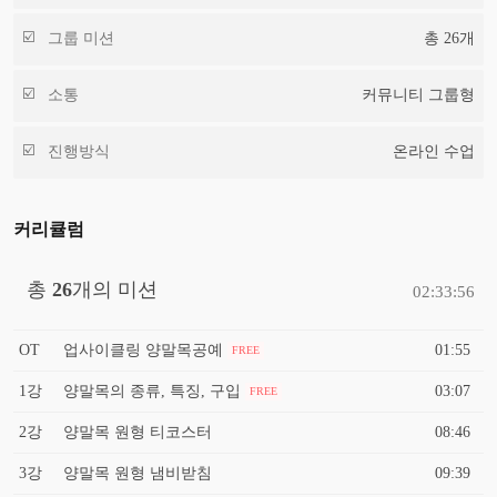
그룹 미션
총
26
개
소통
커뮤니티 그룹형
진행방식
온라인 수업
커리큘럼
총
26
개의 미션
02:33:56
OT
업사이클링 양말목공예
01:55
FREE
1강
양말목의 종류, 특징, 구입
03:07
FREE
2강
양말목 원형 티코스터
08:46
3강
양말목 원형 냄비받침
09:39