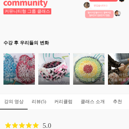
커뮤니티형 그룹 클래스
수강 후 우리들의 변화
양말목 공예를
손뜨개 방식으
가성비 최고 선
색감 배턴과
배울 수 있어요.
로 쉽게 금방 배
물 아이템들을
열을 배울 
울 수 있어요.
만들 수 있어요.
어요.
강의 영상
리뷰
커리큘럼
클래스 소개
추천
(5)
5.0