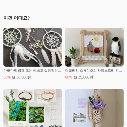
이건 어때요?
한코한코 함께 뜨는 예쁘고 실용적인 태팅레이스
탁틸리티 스튜디오의 타피스트리 위빙 클래스
56
%
38,900
원
60
%
39,000
원
월
월