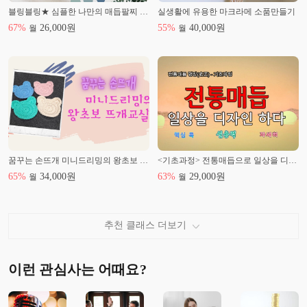
블링블링★ 심플한 나만의 매듭팔찌 만들기
실생활에 유용한 마크라메 소품만들기
67
%
26,000
원
55
%
40,000
원
월
월
꿈꾸는 손뜨개 미니드리밍의 왕초보 뜨개교실
<기초과정> 전통매듭으로 일상을 디자인 하다
65
%
34,000
원
63
%
29,000
원
월
월
추천 클래스 더보기
이런 관심사는 어때요?