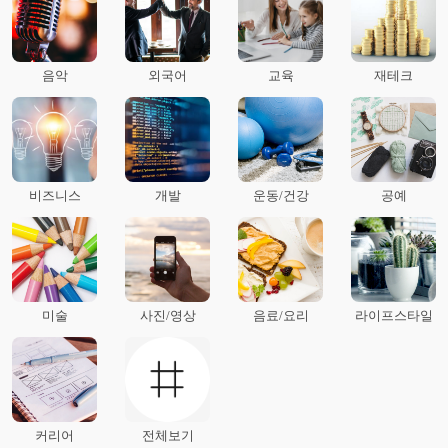
음악
외국어
교육
재테크
비즈니스
개발
운동/건강
공예
미술
사진/영상
음료/요리
라이프스타일
커리어
전체보기