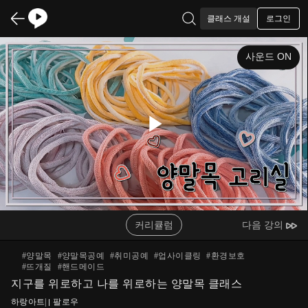
로그인
클래스 개설
사운드 ON
Play
Video
커리큘럼
다음 강의
#
양말목
#
양말목공예
#
취미공예
#
업사이클링
#
환경보호
#
뜨개질
#
핸드메이드
지구를 위로하고 나를 위로하는 양말목 클래스
하랑아트
|
팔로우