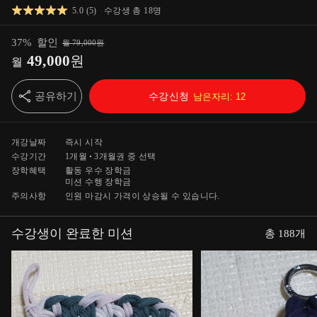
5.0
(
5
)
수강생 총
18
명
37
%
할인
월
79,000
원
49,000
원
월
공유하기
수강신청
남은자리:
12
개강날짜
즉시 시작
수강기간
1개월
3개월
권 중 선택
장학혜택
활동 우수 장학금
미션 수행 장학금
주의사항
인원 마감시 가격이 상승될 수 있습니다.
수강생이 완료한 미션
총
188
개