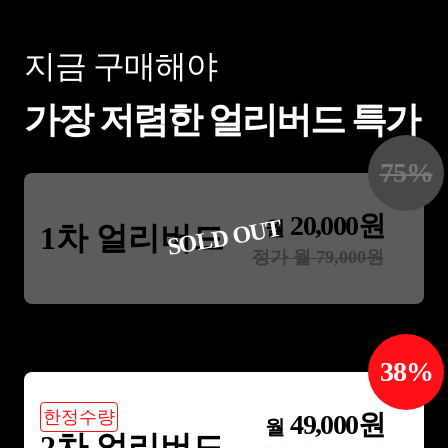
지금 구매해야
가장 저렴한 얼리버드 특가
75
%
20,000
원
SOLD OUT
월
1차 얼리버드
정가 월
79,000
원
38
%
한정수량
49,000
원
월
2차 얼리버드