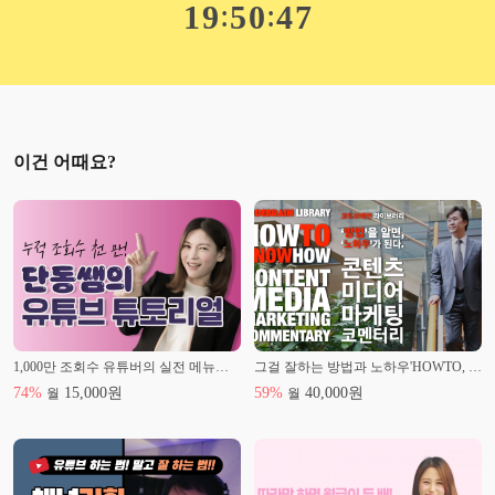
:
:
1
9
5
0
4
6
이건 어때요?
1,000만 조회수 유튜버의 실전 메뉴얼, 유튜브로 월 100만 원 벌기
그걸 잘하는 방법과 노하우'HOWTO, KNOWHOW'
74
%
15,000
원
59
%
40,000
원
월
월