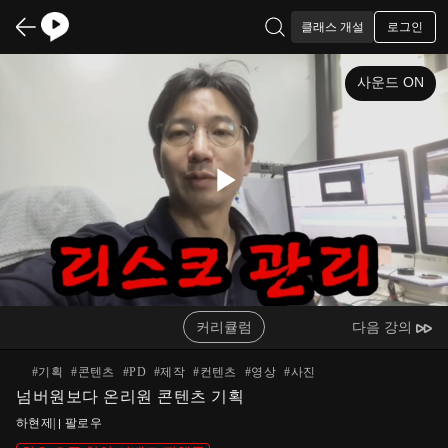
로그인
클래스 개설
사운드 ON
Play
Video
커리큘럼
다음 강의
#
기획
#
콘텐츠
#
PD
#
제작
#
컨텐츠
#
영상
#
사진
넘버원보다 온리원 콘텐츠 기획
하현제
|
팔로우