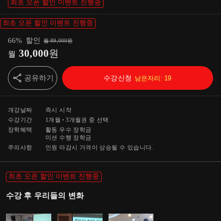
최초 오픈 할인 이벤트 진행중
최초 오픈 할인 이벤트 진행중
66
%
할인
월
89,000
원
30,000
원
월
공유하기
수강신청
남은자리:
19
개강날짜
즉시 시작
수강기간
1개월
3개월
권 중 선택
장학혜택
활동 우수 장학금
미션 수행 장학금
주의사항
인원 마감시 가격이 상승될 수 있습니다.
최초 오픈 할인 이벤트 진행중
수강 후 우리들의 변화