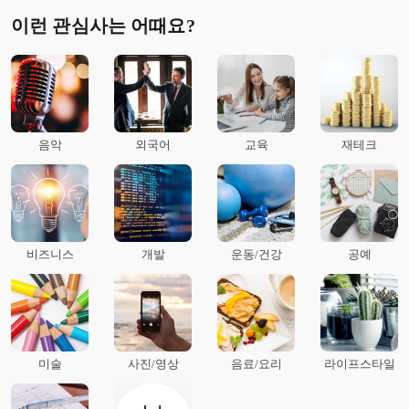
이런 관심사는 어때요?
음악
외국어
교육
재테크
비즈니스
개발
운동/건강
공예
미술
사진/영상
음료/요리
라이프스타일