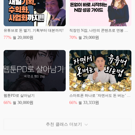
유튜브로 돈 벌기. 기획부터 대본까지!
직장인 N잡, 나만의 콘텐츠로 연봉 두 배 만들기
77
%
20,000
원
70
%
29,000
원
월
월
웹툰PD로 살아남기
스마트폰 하나로 ‘자면서도 돈 버는’ 유튜버 되기
66
%
30,000
원
66
%
33,333
원
월
월
추천 클래스 더보기