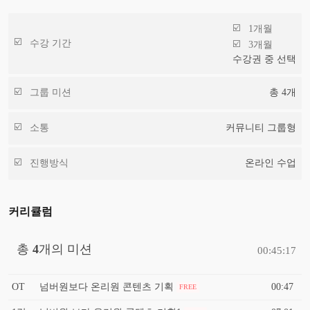
1개월
수강 기간
3개월
수강권 중 선택
그룹 미션
총
4
개
소통
커뮤니티 그룹형
진행방식
온라인 수업
커리큘럼
총
4
개의 미션
00:45:17
OT
넘버원보다 온리원 콘텐츠 기획
00:47
FREE