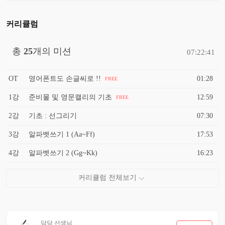
커리큘럼
총
25
개의 미션
07:22:41
OT
영어폰트도 손글씨로 !!
01:28
FREE
1강
준비물 및 영문캘리의 기초
12:59
FREE
2강
기초 : 선그리기
07:30
3강
알파벳쓰기 1 (Aa~Ff)
17:53
4강
알파벳쓰기 2 (Gg~Kk)
16:23
담당 선생님