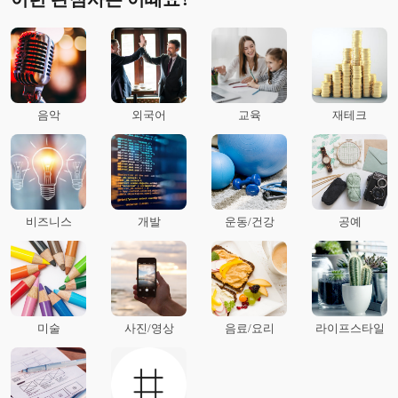
음악
외국어
교육
재테크
비즈니스
개발
운동/건강
공예
미술
사진/영상
음료/요리
라이프스타일