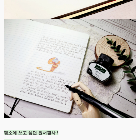
평소에 쓰고 싶던 원서필사 !