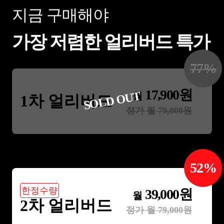
지금 구매해야
가장 저렴한 얼리버드 특가
77
%
17,900
원
SOLD OUT
월
1차 얼리버드
정가 월
79,000
원
52
%
한정수량
39,000
원
월
2차 얼리버드
정가 월
79,000
원