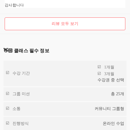
감사합니다
리뷰 모두 보기
👋🏻 클래스 필수 정보
1개월
수강 기간
3개월
수강권 중 선택
그룹 미션
총
25
개
소통
커뮤니티 그룹형
진행방식
온라인 수업