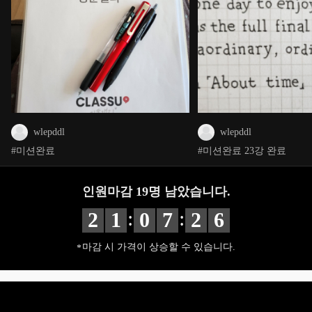
wlepddl
wlepddl
#미션완료
#미션완료 23강 완료
인원마감
19
명 남았습니다.
:
:
2
1
0
7
2
4
마감 시 가격이 상승할 수 있습니다.