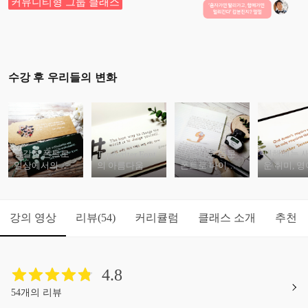
커뮤니티형 그룹 클래스
수강 후 우리들의 변화
정갈한 폰트로
아름다운 영문
새해에는 
Typewriter Font
일상에서의 소
의 아름다움
폰트로 다이어
운 취미, 영
소한 힐링
리 꾸미기
언써보기
강의 영상
리뷰
커리큘럼
클래스 소개
추천
(54)
4.8
54개의 리뷰