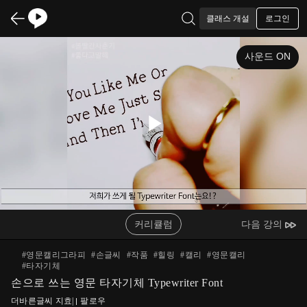
로그인
클래스 개설
사운드 ON
Play
Video
커리큘럼
다음 강의
#
영문캘리그라피
#
손글씨
#
작품
#
힐링
#
캘리
#
영문캘리
#
타자기체
손으로 쓰는 영문 타자기체 Typewriter Font
더바른글씨 지효
|
팔로우