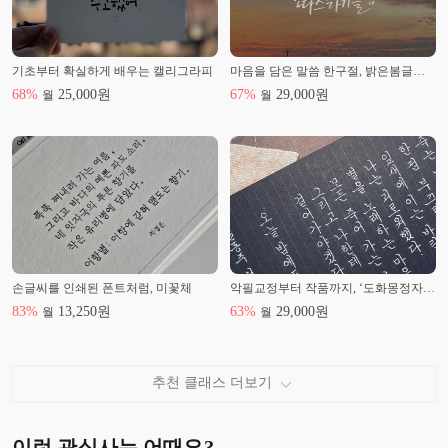
기초부터 확실하게 배우는 캘리그라피
마음을 담은 말씀 한구절, 밝은봄글씨 캘리그라피
68
%
25,000
원
67
%
29,000
원
월
월
손글씨를 인쇄된 폰트처럼, 미꽃체
악필교정부터 작품까지, ‘도화몽정자체’
83
%
13,250
원
63
%
29,000
원
월
월
추천 클래스 더보기
이런 관심사는 어때요?