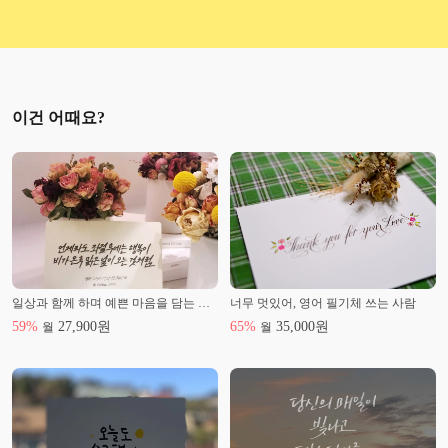
이건 어때요?
일상과 함께 하며 예쁜 마음을 담는 펜 캘리그라피
너무 멋있어, 영어 필기체 쓰는 사람
59
%
27,900
원
65
%
35,000
원
월
월