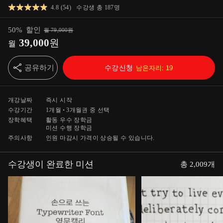
4.8
(
54
)
수강생 총
187
명
50
%
할인
월
79,000
원
39,000
원
월
공유하기
수강신청
남은자리:
19
개강날짜
즉시 시작
수강기간
1개월
3개월
권 중 선택
장학혜택
활동 우수 장학금
미션 수행 장학금
주의사항
인원 마감시 가격이 상승될 수 있습니다.
수강생이 완료한 미션
총
2,009
개