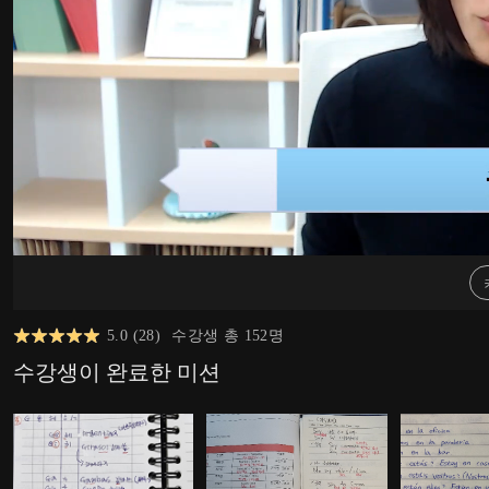
5.0
(
28
)
수강생 총
152
명
수강생이 완료한 미션