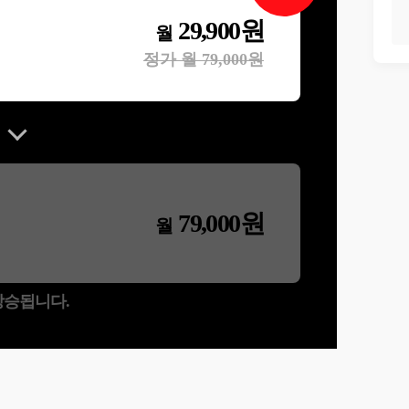
29,900
원
월
정가 월
79,000
원
79,000
원
월
 상승됩니다.