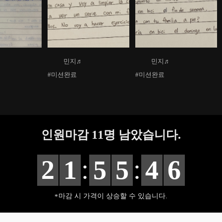
민지♬
민지♬
#미션완료
#미션완료
인원마감
11
명 남았습니다.
:
:
2
1
5
5
4
4
마감 시 가격이 상승할 수 있습니다.