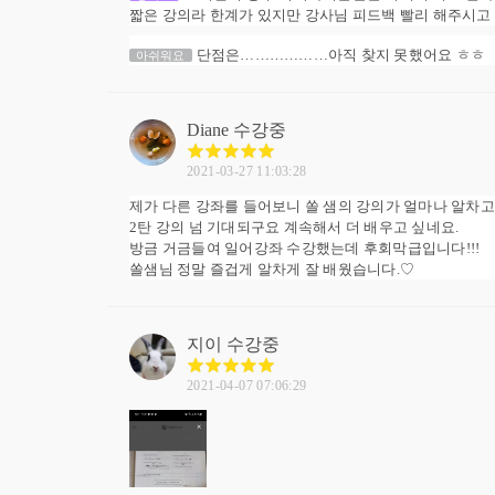
짧은 강의라 한계가 있지만 강사님 피드백 빨리 해주시고
단점은………………아직 찾지 못했어요 ㅎㅎ
아쉬워요
Diane
수강중
2021-03-27 11:03:28
제가 다른 강좌를 들어보니 쏠 샘의 강의가 얼마나 알차고
2탄 강의 넘 기대되구요 계속해서 더 배우고 싶네요.
방금 거금들여 일어강좌 수강했는데 후회막급입니다!!!
쏠샘님 정말 즐겁게 알차게 잘 배웠습니다.♡
지이
수강중
2021-04-07 07:06:29