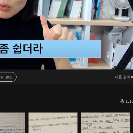
다음 강의
커리큘럼
총
1,1