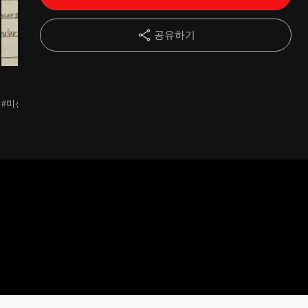
14강
기초동사 SER (2)
13:31
공유하기
15강
스페인어에서 정보원 역할을 하는 부정관사!
11:02
민지♬
민지♬
민지♬
16강
SER동사 연습문제(34-37)
09:57
#미션완료
#미션완료
#미션완료
17강
내 기분과 위치를 말해주는 기초동사 ESTAR
17:46
18강
기초동사 ESTAR (2)
20:15
19강
또 다른 정보원, 정관사?
17:40
20강
ESTAR동사 연습문제(48-51)
17:47
21강
스페인어의 동사. Tomar 동사? 나는 커피 마셔요!
19:01
22강
또 다른 AR동사!
20:43