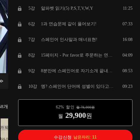
5강
알파벳 읽기(5) P,S,T,V,W,Y
11:25
6강
1과 연습문제 같이 풀어보기!
07:33
7강
스페인어 인사말과 매너표현!
16:08
8강
15페이지 - Por favor로 주문하는 연습하기!
04:09
9강
8분만에 스페인어로 자기소개 끝내기!
08:53
10강
엥? 스페인어 단어에 성별이 있다고요?
09:23
11강
나, 너, 걔... 인칭에 대해서 살펴봐요.
08:41
68
개
62
%
할인
월
79,000
원
29,900
원
월
12강
20-23페이지 연습문제 같이 풀어요!
11:14
13강
기초동사 SER! 이렇게 중요한 동사라고요!?!?
15:22
수강신청
남은자리:
11