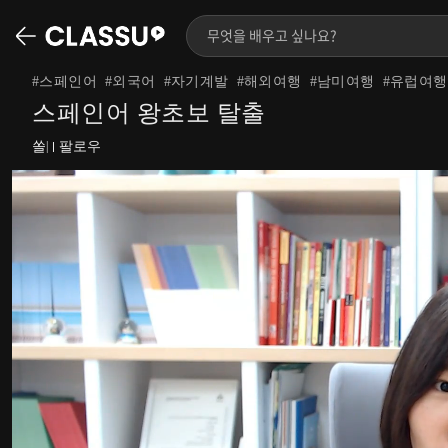
#
스페인어
#
외국어
#
자기계발
#
해외여행
#
남미여행
#
유럽여행
스페인어 왕초보 탈출
쏠
팔로우
|