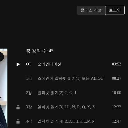
로그인
클래스 개설
총 강의 수:
45
N
OT
오리엔테이션
03:52
1강
스페인어 알파벳 읽기(1) 모음 AEIOU
08:27
2강
알파벳 읽기(2) C, G, J
10:00
3강
알파벳 읽기(3) LL, Ñ, R, Q, X, Z
12:22
4강
알파벳 읽기(4) B,D,F,H,K,L,M,N
12:47