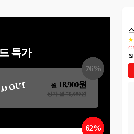
스
62
드 특가
월
76
%
18,900
원
LD OUT
월
정가 월
79,000
원
62
%