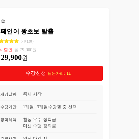
23강
60페이지 읽고 답하기
07:24
쏠
24강
AR동사 종합 연습 (62~64)
17:51
페인어 왕초보 탈출
25강
COMER 먹다? 동사로 문장 만들기!
12:43
5.0
(
28
)
%
할인
월
79,000
원
29,900
26강
또 다른 ER동사!
27:42
원
27강
나는 서울에 살아! IR동사
17:59
수강신청
남은자리:
11
28강
-ER, -IR 연습문제(76~79)
19:35
개강날짜
즉시 시작
29강
Querer동사. 나 스페인 가고 싶어!
18:12
수강기간
1개월
3개월
수강권 중 선택
30강
내껀 낡아서 새로 사고 싶어.... Querer동사로 심화응용!
12:26
장학혜택
활동 우수 장학금
미션 수행 장학금
31강
Querer동사와 요일명을 함께 연습해요
14:39
주의사항
인원 마감 시