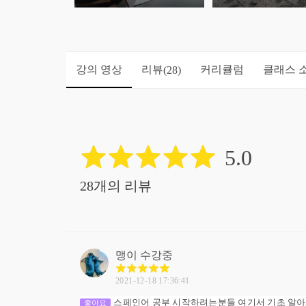
강의 영상
리뷰
커리큘럼
클래스 
(28)
5.0
28개의 리뷰
맹이
수강중
2021-12-18 17:36:41
스페인어 공부 시작하려는분들 여기서 기초 알
좋아요