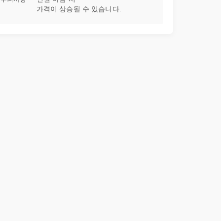
가격이 상승될 수 있습니다.
32강
Querer 연습문제 (88~91)
16:38
33강
나는 차타고 출근을 해~ Ir 동사?! (1)
13:19
34강
나 마트에 케이크 사러 가려고~
13:29
35강
스페인에 갈 거예요!!! 언젠가는 할 거예요!
23:11
36강
IR동사를 연습해요! (102~104 연습문제)
14:37
37강
어떻게 읽어야 잘 읽어요?! ㅠ0ㅠ 스페인어 강세 연습(1)
07:09
38강
스페인어 강세 연습(2) - 자음으로 끝날 때
06:50
39강
스페인어 강세 연습(3) 불규칙적인 단어들!
10:51
40강
자기 소개 업!업!그레이드!
10:50