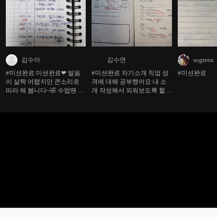
김수아
김수연
sogreen
#미션완료 미션완료❤ 발음
#미션완료 자기소개 직업 성
#미션완료
이 살짝 어렵지만 큰소리로
격에 대해 공부했어요 내 소
따라 해 봅니다~🤣 수업땐 다
개 작성해서 외워보도록 할께
알것 같은데 돌아서면 기억
요~ 열공!!
이...ㅠㅠ 반복학습 해야겠어
요🏃🏃‍♀️