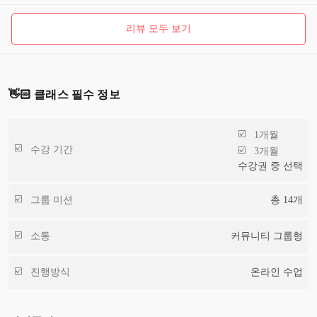
리뷰 모두 보기
👋🏻 클래스 필수 정보
1개월
수강 기간
3개월
수강권 중 선택
그룹 미션
총
14
개
소통
커뮤니티 그룹형
진행방식
온라인 수업