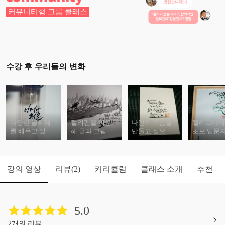
커뮤니티형 그룹 클래스
수강 후 우리들의 변화
다양한 글씨체
캘리펜을 이용
나만의 작품을
캘리그라피
를 배우고 싶으
해 글과 그림을
만들고 싶으신
초보 입문
신 분들
동시에
분들
강의 영상
리뷰
커리큘럼
클래스 소개
추천
(2)
5.0
2개의 리뷰