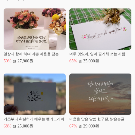
일상과 함께 하며 예쁜 마음을 담는 펜 캘리그라피
너무 멋있어, 영어 필기체 쓰는 사람
59
%
27,900
원
65
%
35,000
원
월
월
기초부터 확실하게 배우는 캘리그라피
마음을 담은 말씀 한구절, 밝은봄글씨 캘리그라피
68
%
25,000
원
67
%
29,000
원
월
월