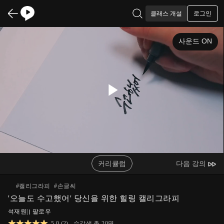
로그인
클래스 개설
사운드 ON
Play
Video
커리큘럼
다음 강의
#
캘리그라피
#
손글씨
'오늘도 수고했어' 당신을 위한 힐링 캘리그라피
석재원
|
팔로우
5.0
(
2
)
수강생 총
20
명