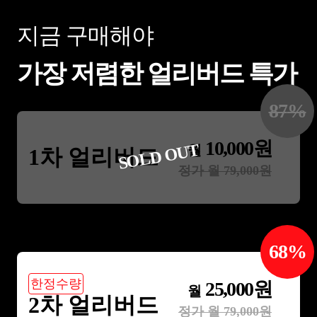
지금 구매해야
가장 저렴한 얼리버드 특가
87
%
10,000
원
SOLD OUT
월
1차 얼리버드
정가 월
79,000
원
68
%
한정수량
25,000
원
월
2차 얼리버드
정가 월
79,000
원