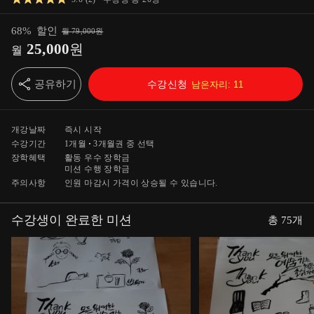
68
%
할인
월
79,000
원
25,000
원
월
공유하기
수강신청
남은자리:
11
개강날짜
즉시 시작
수강기간
1개월
3개월
권 중 선택
장학혜택
활동 우수 장학금
미션 수행 장학금
주의사항
인원 마감시 가격이 상승될 수 있습니다.
수강생이 완료한 미션
총
75
개