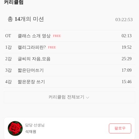
커리큘럼
총
14
개의 미션
03:22:53
OT
클래스 소개 영상
02:13
FREE
1강
캘리그라피란?
19:52
FREE
2강
글씨의 자음,모음
25:29
3강
짧은단어쓰기
17:09
4강
짦은문장 쓰기
15:46
담당 선생님
팔로우
석재원