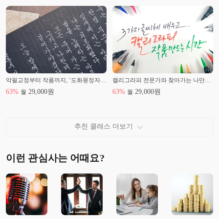
악필교정부터 작품까지, ‘도화몽정자체’
캘리그라피 전문가와 찾아가는 나만의 손글씨
63
%
29,000
원
63
%
29,000
원
월
월
추천 클래스 더보기
이런 관심사는 어때요?