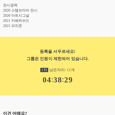
전시경력
2020 스탬프마마 전시
2020 아트시그널
2021 카페허쉬드
2021 피치존
등록을 서두르세요!
그룹은 인원이 제한되어 있습니다.
1
차
남은자리:
11
개
:
:
0
4
3
8
2
8
이건 어때요?