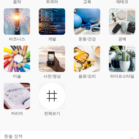
음악
외국어
교육
재테크
비즈니스
개발
운동/건강
공예
미술
사진/영상
음료/요리
라이프스타일
커리어
전체보기
환불 정책