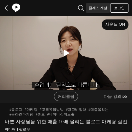
로그인
클래스 개설
사운드 ON
Play
Video
커리큘럼
다음 강의
#
블로그
#
마케팅
#
고객유입방법
#
광고비절약
#
매출올리는
#
온라인마케팅
#
홍보
#
네이버상위노출
바쁜 사장님을 위한 매출 10배 올리는 블로그 마케팅 실전
박미애
|
팔로우