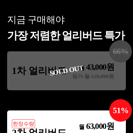
지금 구매해야
가장 저렴한 얼리버드 특가
66
%
43,000
원
SOLD OUT
월
1차 얼리버드
정가 월
129,000
원
51
%
한정수량
63,000
원
월
2차 얼리버드