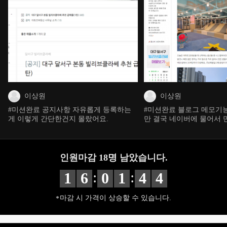
이상원
이상원
#미션완료 공지사항 자유롭게 등록하는
#미션완료 블로그 메모기
게 이렇게 간단한건지 몰랐어요.
만 결국 네이버에 물어서
인원마감
18
명 남았습니다.
:
:
1
6
0
1
4
2
마감 시 가격이 상승할 수 있습니다.