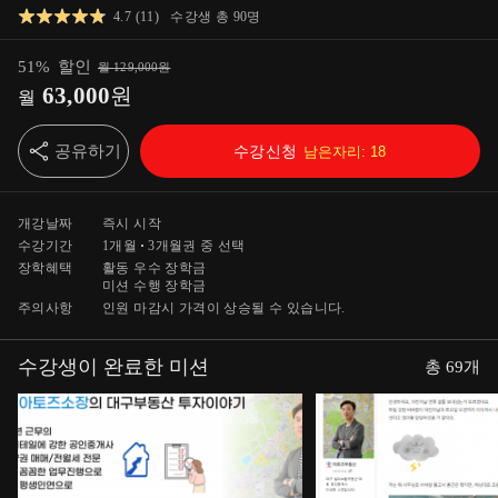
4.7
(
11
)
수강생 총
90
명
51
%
할인
월
129,000
원
63,000
원
월
공유하기
수강신청
남은자리:
18
개강날짜
즉시 시작
수강기간
1개월
3개월
권 중 선택
장학혜택
활동 우수 장학금
미션 수행 장학금
주의사항
인원 마감시 가격이 상승될 수 있습니다.
수강생이 완료한 미션
총
69
개