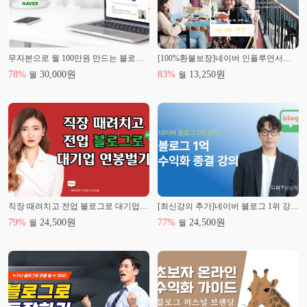
무자본으로 월 100만원 만드는 블로그 마케팅 배우기
[100%환불보장]네이버 인플루언서로 시간당 10만원 수익!
78
%
30,000
원
83
%
13,250
원
월
월
직장 때려치고 전업 블로그로 대기업 연봉벌기!
[최신강의 추가]네이버 블로그 1위 강의! 블로그의 다양한 1억 수익화 종결판! 왕초보도 가능!
79
%
24,500
원
77
%
24,500
원
월
월