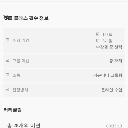
👋🏻 클래스 필수 정보
1개월
수강 기간
3개월
수강권 중 선택
그룹 미션
총
28
개
소통
커뮤니티 그룹형
진행방식
온라인 수업
커리큘럼
총
28
개의 미션
08:33:13