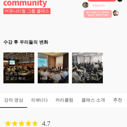
커뮤니티형 그룹 클래스
수강 후 우리들의 변화
바쁜 업무에서
블로그 방문자
한 달 광고비 천
도 쉽고 빠르게
에서 고객으로
만원을 절약하
효과적인 블로
전환하는 방법
면서 보다 효율
그 마케팅을 습
을 알 수 있습니
적인 광고 효과
득할 수 있습니
다.
를 볼 수 있습니
다.
다.
강의 영상
리뷰
커리큘럼
클래스 소개
추천
(11)
4.7