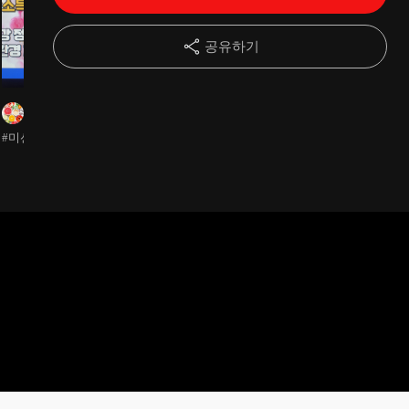
14강
아이폰 VLLO 영상편집 영상효과편
14:53
공유하기
15강
안드로이드 VLLO 영상편집 효과편
14:51
비타민
비타민
비타민
16강
모르면 망하는 저작권법
18:55
#미션완료
#미션완료
#미션완료 어제
크가와서 언박싱찍어봤어요
17강
사람낚는 썸네일 제작하기
09:33
많이쑥스럽네
18강
내 첫 영상 업로드 하기
06:39
19강
내 유튜브채널 구독 요청하기
04:11
20강
실전 팁! 자료전송 프로그램
06:05
21강
실전팁! 마법같은 자막작업
09:26
22강
실전팁! 핸드폰 공간이 모자를 때
07:04