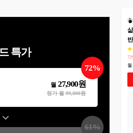
삶
드 특가
72
월
72
%
27,900
원
월
정가 월
99,000
원
61
%