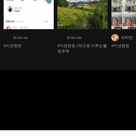
In his ste
In his ste
비타민
#미션완료
#미션완료 1억으로 이루는웰
#미션완료
빙주택