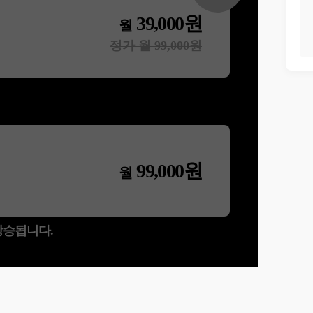
39,000
원
월
정가 월
99,000
원
99,000
원
월
 상승됩니다.