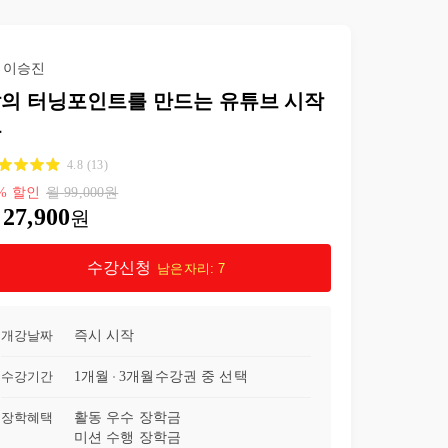
23강
유튜브 온라인 과정 마무리
01:51
이승진
의 터닝포인트를 만드는 유튜브 시작
반
4.8
(
13
)
%
할인
월
99,000
원
27,900
원
수강신청
남은자리:
7
개강날짜
즉시 시작
수강기간
1개월
3개월
수강권 중 선택
장학혜택
활동 우수 장학금
미션 수행 장학금