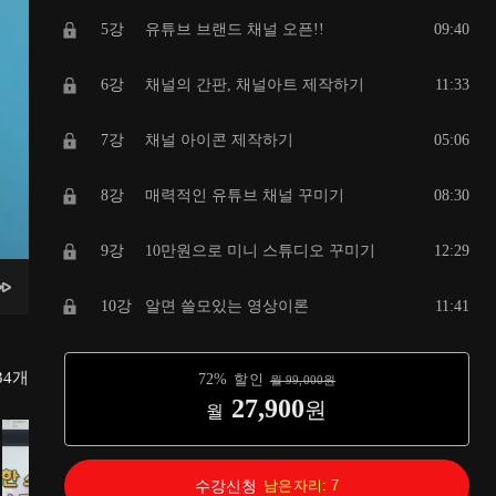
5강
유튜브 브랜드 채널 오픈!!
09:40
6강
채널의 간판, 채널아트 제작하기
11:33
7강
채널 아이콘 제작하기
05:06
8강
매력적인 유튜브 채널 꾸미기
08:30
9강
10만원으로 미니 스튜디오 꾸미기
12:29
10강
알면 쓸모있는 영상이론
11:41
11강
스마트폰으로 고퀄영상 찍는 10가지팁
13:33
34
개
72
%
할인
월
99,000
원
27,900
원
월
12강
안드로이드 VLLO 영상편집 컷편집편
15:38
13강
아이폰 VLLO 영상편집 컷편집편
11:28
수강신청
남은자리:
7