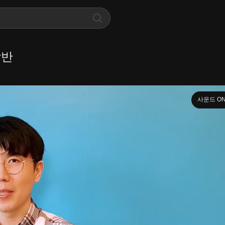
작반
사운드 O