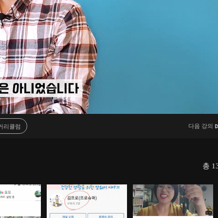
다음 강의
커리큘럼
총
1