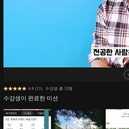
4.8
(
13
)
수강생 총
53
명
수강생이 완료한 미션