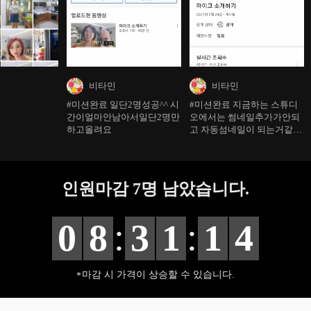
비타민
비타민
#미션완료 일단2명성공^^ 시
#미션완료 지금하는 스튜디
간이얼마안남아서일단2명만
오에서는 썸네일추가가안되
하고올려요
고 자동섬네일이 되는거같아
요 ㅠ 이를어떻게해야할지
인원마감
7
명 남았습니다.
:
:
0
8
3
1
1
3
마감 시 가격이 상승할 수 있습니다.