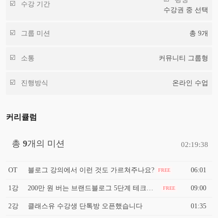
수강 기간
수강권 중 선택
그룹 미션
총
9
개
소통
커뮤니티 그룹형
진행방식
온라인 수업
커리큘럼
총
9
개의 미션
02:19:38
OT
블로그 강의에서 이런 것도 가르쳐주나요?
06:01
FREE
1강
200만 원 버는 브랜드블로그 5단계 테크트리
09:00
FREE
2강
클래스유 수강생 단톡방 오픈했습니다
01:35