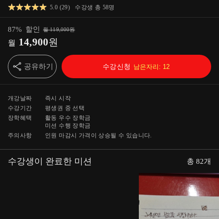
5.0
(
29
)
수강생 총
58
명
87
%
할인
월
119,000
원
14,900
원
월
공유하기
수강신청
남은자리:
12
개강날짜
즉시 시작
수강기간
평생
권 중 선택
장학혜택
활동 우수 장학금
미션 수행 장학금
주의사항
인원 마감시 가격이 상승될 수 있습니다.
수강생이 완료한 미션
총
82
개