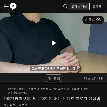
로그인
클래스 개설
사운드 ON
Play
Video
커리큘럼
다음 강의
#
브랜드블로그
#
블로그
#
브랜딩
#
온라인부업
#
직장인부업
#
디지털노마드
[100%환불보장] 월 200만 원 버는 브랜드 블로그 완성법
제디피트
|
팔로우