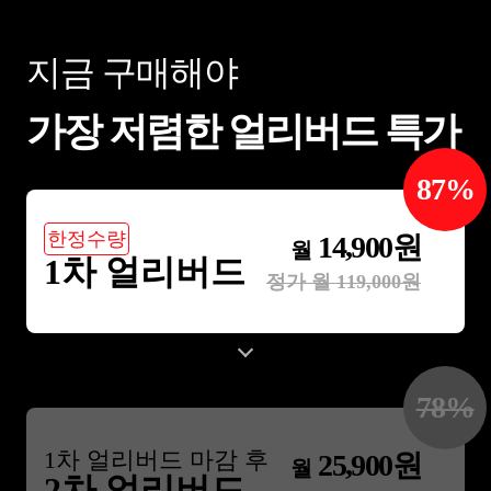
지금 구매해야
가장 저렴한 얼리버드 특가
87
%
한정수량
14,900
원
월
1차 얼리버드
정가 월
119,000
원
78
%
1
차 얼리버드 마감 후
25,900
원
월
2차 얼리버드