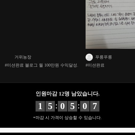
거위농장
푸릉푸릉
#미션완료 블로그 월 100만원 수익달성.
#미션완료
인원마감
12
명 남았습니다.
:
:
1
5
0
5
0
5
마감 시 가격이 상승할 수 있습니다.