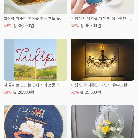
일상에 따뜻한 휴식을 주는 캔들 올인원 클래스
치명적인 매력을 가진 단 하나뿐인 나만의 작품 레진공예
59
%
35,900
원
52
%
46,800
원
월
월
내 글씨로 만드는 인테리어 소품, 와이어 레터링
세상 단 하나뿐인, 나만의 유니크한 캔버스 조명 만들기
68
%
28,900
원
55
%
39,800
원
월
월