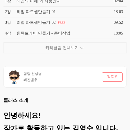
1강
레진의 이해 와 사용안내
02:04
2강
리얼 파도셀만들기-01
18:03
3강
리얼 파도셀만들기-02
09:52
FREE
4강
원목트레이 만들기 - 준비작업
18:05
담당 선생님
팔로우
레진앤우드
클래스 소개
안녕하세요!
작가로 활동하고 있는 김영수 입니다.