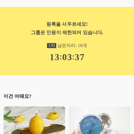
등록을 서두르세요!
그룹은 인원이 제한되어 있습니다.
1
차
남은자리:
18
개
:
:
1
3
0
3
3
6
이건 어때요?