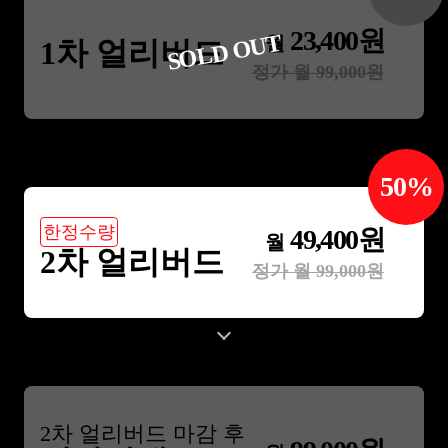
23,400
원
SOLD OUT
월
1차 얼리버드
정가 월
99,000
원
50
%
한정수량
49,400
원
월
2차 얼리버드
정가 월
99,000
원
2
차 얼리버드 마감 후