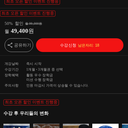
최초 오픈 할인 이벤트 진행중
최초 오픈 할인 이벤트 진행중
50
%
할인
월
99,000
원
49,400
원
월
공유하기
수강신청
남은자리:
18
개강날짜
즉시 시작
수강기간
1개월
3개월
권 중 선택
장학혜택
활동 우수 장학금
미션 수행 장학금
주의사항
인원 마감시 가격이 상승될 수 있습니다.
최초 오픈 할인 이벤트 진행중
수강 후 우리들의 변화