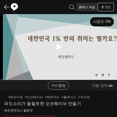
로그인
클래스 개설
사운드 ON
Play
Video
커리큘럼
다음 강의
#
레진아트
#
오션웨이브
#
해변파도
#
풀루이드
#
푸어링
파도소리가 들릴듯한 오션웨이브 만들기
레진앤우드
|
팔로우