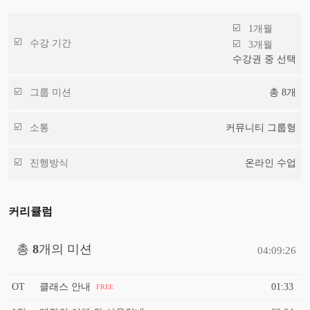
1개월
수강 기간
3개월
수강권 중 선택
그룹 미션
총
8
개
소통
커뮤니티 그룹형
진행방식
온라인 수업
커리큘럼
총
8
개의 미션
04:09:26
OT
클래스 안내
01:33
FREE