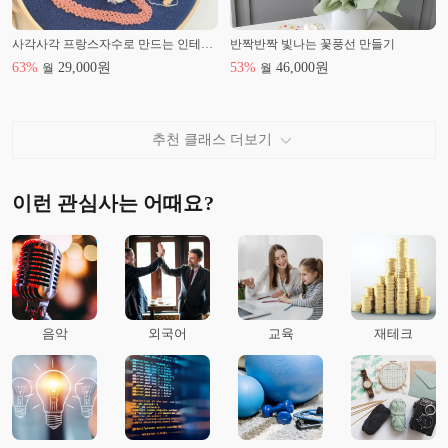
사각사각 프랑스자수로 만드는 인테리어 문걸이, 기초부터 고급까지 올인원 과정
반짝반짝 빛나는 꽃풍선 만들기
63
%
29,000
원
53
%
46,000
원
월
월
추천 클래스 더보기
이런 관심사는 어때요?
음악
외국어
교육
재테크