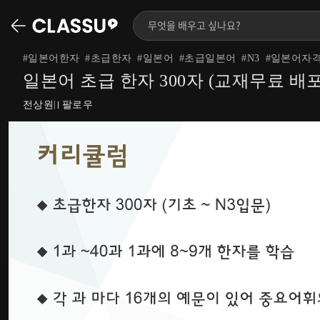
#
일본어한자
#
초급한자
#
일본어
#
초급일본어
#
N3
#
일본어자
일본어 초급 한자 300자 (교재무료 배포
전상원
팔로우
|