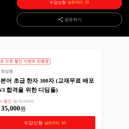
수강신청
남은자리:
10
14강
마음
31:25
공유하기
15강
신
31:10
16강
부정
20:35
17강
여행
27:04
초 오픈 할인 이벤트 진행중
18강
매매
39:07
전상원
본어 초급 한자 300자 (교재무료 배포
19강
시작•끝
31:59
 N3 합격을 위한 디딤돌)
20강
연구
35:42
%
할인
월
99,000
원
35,000
원
21강
비교
24:53
수강신청
남은자리:
10
22강
방향
28:09