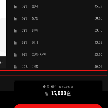
5강
교육
45:29
6강
요일
38:10
7강
언어
33:46
8강
회사
43:59
9강
그림•사진
33:50
10강
가족
29:04
11강
방향
32:21
64
%
할인
월
99,000
원
12강
날씨
28:52
35,000
원
월
13강
시간
28:32