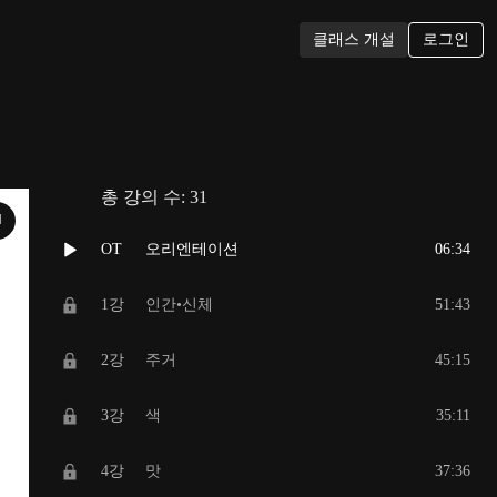
로그인
클래스 개설
총 강의 수:
31
N
OT
오리엔테이션
06:34
1강
인간•신체
51:43
2강
주거
45:15
3강
색
35:11
4강
맛
37:36