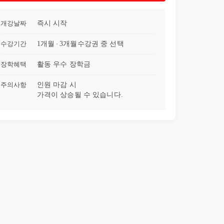
23강
계절
35:19
개강날짜
즉시 시작
24강
일
31:35
수강기간
1개월
3개월
수강권 중 선택
장학혜택
활동 우수 장학금
25강
병원
26:13
주의사항
인원 마감 시
26강
교통
21:46
가격이 상승될 수 있습니다.
27강
초대
29:23
28강
기분
24:26
29강
운전
30:43
30강
순서
22:32