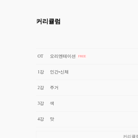
커리큘럼
OT
오리엔테이션
FREE
1강
인간•신체
2강
주거
3강
색
4강
맛