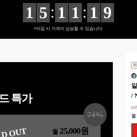
:
:
1
5
1
1
1
8
마감 시 가격이 상승할 수 있습니다.
최
일
/
드 특가
64
74
%
월
25,000
원
LD OUT
월