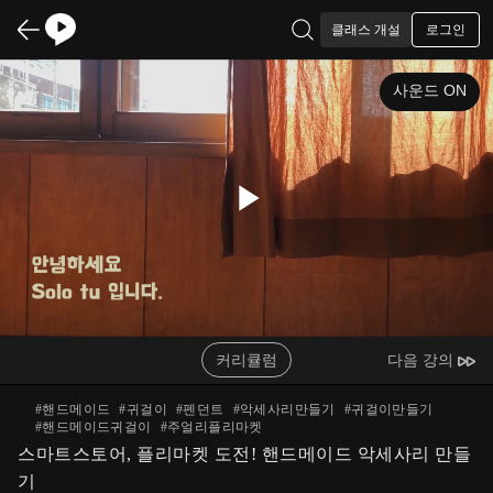
로그인
클래스 개설
사운드 ON
Play
Video
커리큘럼
다음 강의
#
핸드메이드
#
귀걸이
#
펜던트
#
악세사리만들기
#
귀걸이만들기
#
핸드메이드귀걸이
#
주얼리플리마켓
스마트스토어, 플리마켓 도전! 핸드메이드 악세사리 만들
기