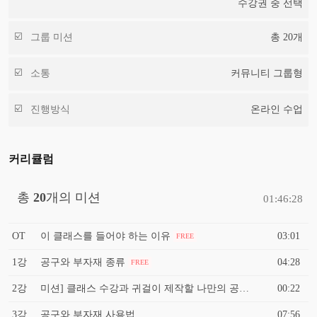
수강권 중 선택
그룹 미션
총
20
개
소통
커뮤니티 그룹형
진행방식
온라인 수업
커리큘럼
총
20
개의 미션
01:46:28
OT
이 클래스를 들어야 하는 이유
03:01
FREE
1강
공구와 부자재 종류
04:28
FREE
2강
미션] 클래스 수강과 귀걸이 제작할 나만의 공간 만들기
00:22
3강
공구와 부자재 사용법
07:56