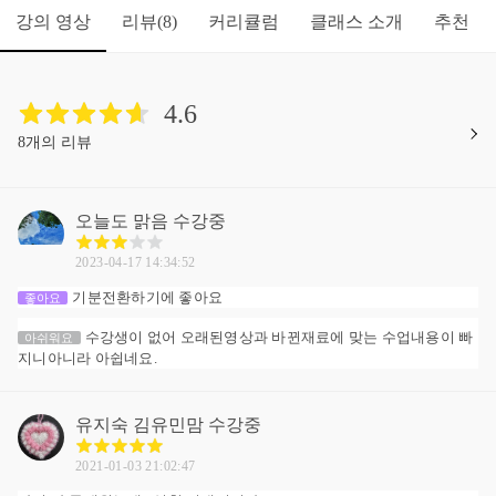
강의 영상
리뷰
커리큘럼
클래스 소개
추천
(8)
4.6
8개의 리뷰
오늘도 맑음
수강중
2023-04-17 14:34:52
기분전환하기에 좋아요
좋아요
수강생이 없어 오래된영상과 바뀐재료에 맞는 수업내용이 빠
아쉬워요
지니아니라 아쉽네요.
유지숙 김유민맘
수강중
2021-01-03 21:02:47