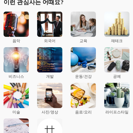
이런 관심사는 어때요?
음악
외국어
교육
재테크
비즈니스
개발
운동/건강
공예
미술
사진/영상
음료/요리
라이프스타일