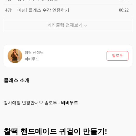
4강
미션] 클래스 수강 인증하기
00:22
담당 선생님
팔로우
비비무드
클래스 소개
강사애칭 변경안내♡ 솔로투 -
비비무드
찰떡 핸드메이드 귀걸이 만들기!