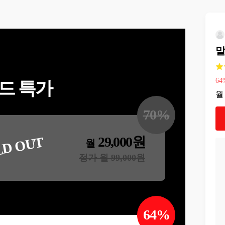
말
64
드 특가
월
70
%
29,000
원
LD OUT
월
정가 월
99,000
원
64
%