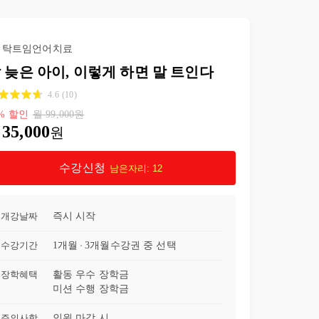
22강
Q&A. 율동모방을 엄마에게만 시켜요.
04:40
탁트임언어치료
23강
[실제 훈련영상]틀린 발음 수정해주는 방법
03:07
 늦은 아이, 이렇게 하면 말 트인다
4.6
(
10
)
%
할인
월
99,000
원
35,000
원
수강신청
남은자리:
12
개강날짜
즉시 시작
수강기간
1개월
3개월
수강권 중 선택
장학혜택
활동 우수 장학금
미션 수행 장학금
주의사항
인원 마감 시