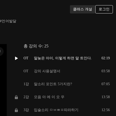
로그인
클래스 개설
#
언어발달
총 강의 수:
25
N
OT
말늦은 아이, 이렇게 하면 말 트인다.
02:19
OT
강의 사용설명서
03:58
1강
말소리 포인트 5가지란?
07:05
2강
모음 아 에 이 오 우
13:58
3강
입술소리 ㅁㅂㅃㅍ따라하기
12:56