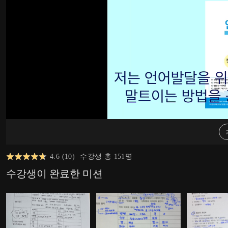
4.6
(
10
)
수강생 총
151
명
수강생이 완료한 미션