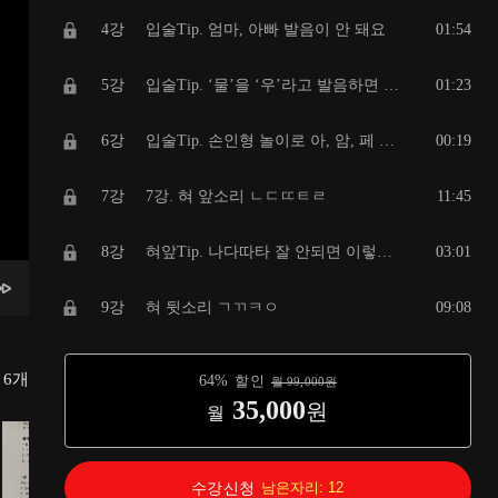
4강
입술Tip. 엄마, 아빠 발음이 안 돼요
01:54
5강
입술Tip. ‘물’을 ‘우’라고 발음하면 이렇게 도와주세요
01:23
6강
입술Tip. 손인형 놀이로 아, 암, 페 입술소리 연습하기
00:19
7강
7강. 혀 앞소리 ㄴㄷㄸㅌㄹ
11:45
8강
혀앞Tip. 나다따타 잘 안되면 이렇게 하세요!
03:01
9강
혀 뒷소리 ㄱㄲㅋㅇ
09:08
10강
혀뒷Tip ㄱㄲㅋ 아예 안 되면 이렇게 하세요!
03:42
총
6
개
64
%
할인
월
99,000
원
35,000
원
월
11강
바람소리 ㅅㅊㅎ
09:02
12강
단어를 못 따라하면 이것부터(동작/율동모방)
08:49
수강신청
남은자리:
12