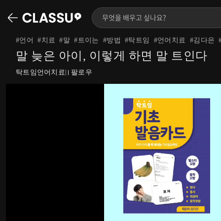
#
언어
#
치료
#
말
#
트이는
#
방법
#
탁트임
#
언어치료
#
김다은
말 늦은 아이, 이렇게 하면 말 트인다
탁트임언어치료
팔로우
|