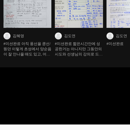
김혜영
김도연
김도연
#미션완료 아직 풍선을 킁선/
#미션완료 짧은시간안에 성
#미션완료
뜽던 이렇게 초성에서 양순음
공한거는 아니지만 그동안의
이 잘 안나올 때도 있고, 어중/
시도와 선생님의 강의로 드디
종성에선 양순음이 안되긴 하
어 조금씩 따라하네요 매일
지만 그래도 이제 뿌르르하고
연습하고 놀이처럼 하고 사진
입술 떠는 거나, 빠빠빠 하고
도 보여주고 하루가 엄청 후
입술 연습 시키는게 좀 소리
딱지나갑니다.~
가 조금 나와요. 계속 연습시
켜 보겠습니다