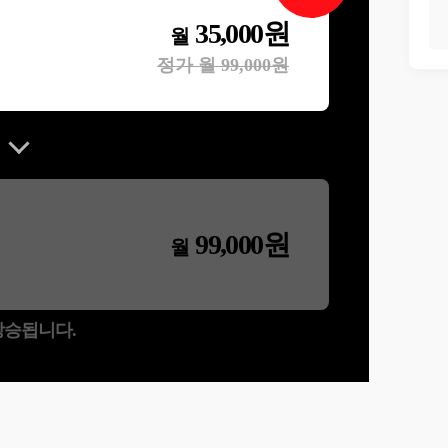
35,000
원
월
정가 월
99,000
원
99,000
원
월
 상승됩니다.