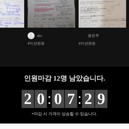
sky
쏭은주
#미션완료
#미션완료
인원마감
12
명 남았습니다.
:
:
2
0
0
7
2
8
마감 시 가격이 상승할 수 있습니다.