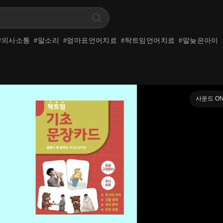
#
의사소통
#
말소리
#
엄마표언어치료
#
탁트임언어치료
#
말늦은아이
사운드 O