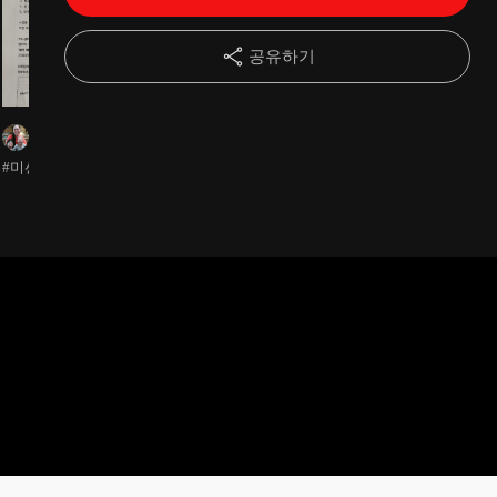
13강
반응 없는 아이, 혼자 노는 아이는 주고받기부터.
07:57
공유하기
14강
아이가 주도하는 말놀이 8가지(윙윙/ 팡팡/ 부엉/ 야옹 / 꼬꼬 / 지지직/ 떠떠떠/ 일어나)
10:39
론론
15강
1초만에 즉시 표현하기! (그림카드활동)
06:48
#미션완료
16강
우리아이 어휘목표 10개 정하기
07:13
17강
10개 표현언어 실제 써먹기
06:51
18강
듣기도 중요해요! 수용어휘 늘리기
04:51
19강
복잡한 단어는 이렇게 따라하면 돼요-3~4음절 단어
22:27
20강
문장으로 GoGo! 두 단어를 붙여요.
09:42
21강
Q&A. 첫소리 생략할 때 이렇게 (포비->음비)
06:06