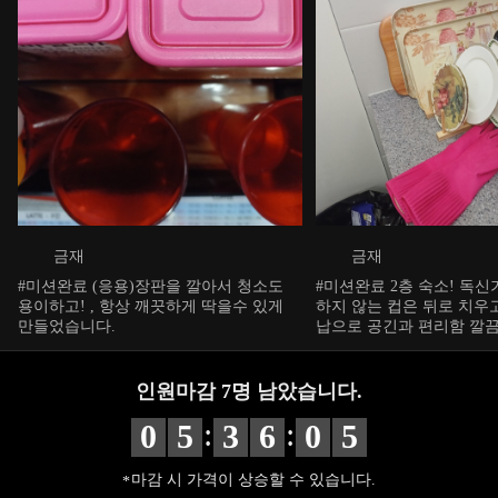
금재
금재
#미션완료 (응용)장판을 깔아서 청소도
#미션완료 2층 숙소! 독신
용이하고! , 항상 깨끗하게 딱을수 있게
하지 않는 컵은 뒤로 치우고 냄비 세
만들었습니다.
납으로 공긴과 편리함 깔
다.
인원마감
7
명 남았습니다.
:
:
0
5
3
6
0
4
마감 시 가격이 상승할 수 있습니다.