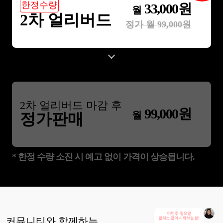
한정수량
33,000
원
월
2차 얼리버드
정가 월
99,000
원
2
차 얼리버드 마감 후
99,000
원
월
정가판매
* 한정 수량 소진 시 예고 없이 가격이 상승됩니다.
커뮤니티와 함께하는