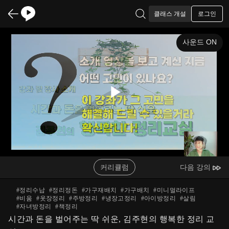
로그인
클래스 개설
사운드 ON
Play
Video
커리큘럼
다음 강의
#
정리수납
#
정리정돈
#
가구재배치
#
가구배치
#
미니멀라이프
#
비움
#
옷장정리
#
주방정리
#
냉장고정리
#
아이방정리
#
살림
#
자녀방정리
#
책정리
시간과 돈을 벌어주는 딱 쉬운, 김주현의 행복한 정리 교