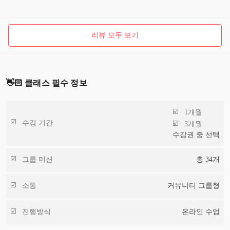
리뷰 모두 보기
👋🏻 클래스 필수 정보
1개월
수강 기간
3개월
수강권 중 선택
그룹 미션
총
34
개
소통
커뮤니티 그룹형
진행방식
온라인 수업