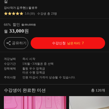
실
강사작가 김주현
|
팔로우
5.0
(
10
)
수강생 총
23
명
66
%
할인
월
99,000
원
33,000
원
월
공유하기
수강신청
남은자리:
7
개강날짜
즉시 시작
수강기간
1개월
3개월
권 중 선택
장학혜택
활동 우수 장학금
미션 수행 장학금
주의사항
인원 마감시 가격이 상승될 수 있습니다.
수강생이 완료한 미션
총
120
개