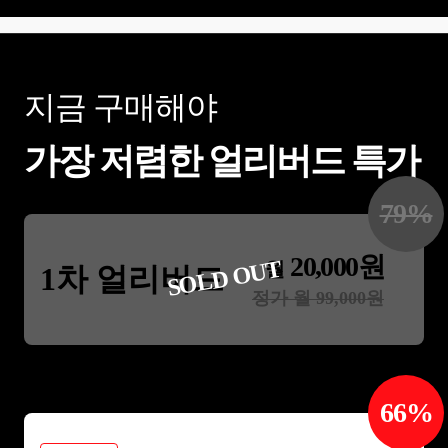
지금 구매해야
가장 저렴한 얼리버드 특가
79
%
20,000
원
SOLD OUT
월
1차 얼리버드
정가 월
99,000
원
66
%