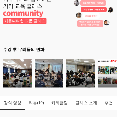
기타 교육
클래스
커뮤니티형 그룹 클래스
수강 후 우리들의 변화
시간과 돈을 벌
편리하고 여유
머무는 공간의
어주는 딱 쉬운,
로운 삶을 기대
정리 수납을 통
김주현의 행복
하는 마음으로
해 빛나는 삶을
한 정리 교실
담았습니다.
응원합니다!
강의 영상
리뷰
커리큘럼
클래스 소개
추천
(10)