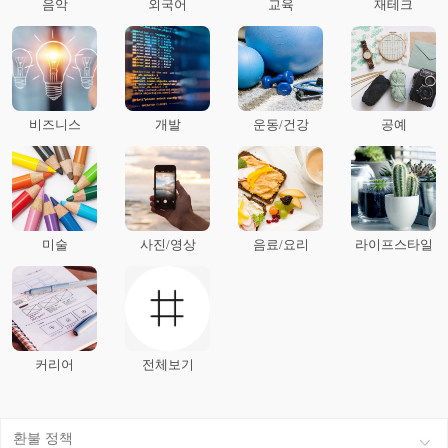
음악
외국어
교육
재테크
비즈니스
개발
운동/건강
공예
미술
사진/영상
음료/요리
라이프스타일
커리어
전체보기
환불 정책