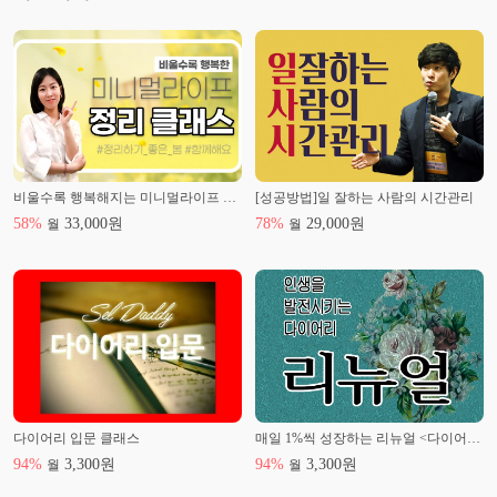
- 칼럼 연재
비울수록 행복해지는 미니멀라이프 정리 클래스
[성공방법]일 잘하는 사람의 시간관리
58
%
33,000
원
78
%
29,000
원
월
월
다이어리 입문 클래스
매일 1%씩 성장하는 리뉴얼 <다이어리 최적화 매뉴얼>
94
%
3,300
원
94
%
3,300
원
월
월