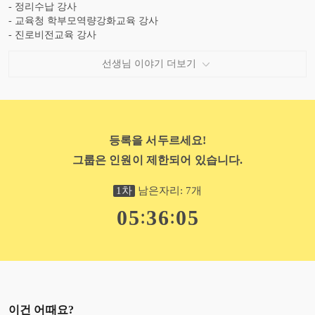
- 정리수납 강사
- 교육청 학부모역량강화교육 강사
- 진로비전교육 강사
- NCS 확인 강사
- 다문화사회전문가
선생님 이야기 더보기
- 평생교육사 및 코치
- 상담심리사 및 아동상담심리사
- 온라인 클래스 '스마트 정리교실' 운영
- 브런치 (행복발전소 정리수납)
- 유튜브 (행복발전소 정리수납)
등록을 서두르세요!
- 인스타그램 (organize-coach)
그룹은 인원이 제한되어 있습니다.
- 틱톡 (정리딱)
- 블로그 (행복발전소 정리수납)
- 오디오클립 (행복발전소 정리수납)
1
차
남은자리:
7
개
- 대구보건대학교 평생교육원 출강
:
:
0
5
3
6
0
4
- 세종평생교육원 출강
- 대구평생교육원 출강
■ 저서 및 수상
- GS건설 콘테스트 '적재적소 배치법' 대상 수상
- 시간과 돈을 벌어주는 딱 쉬운 정리법 (공감, 2022)
- 어머니, 당신이 희망입니다 (공감, 2021)
- 강남 교보문고 저자 사인회
이건 어때요?