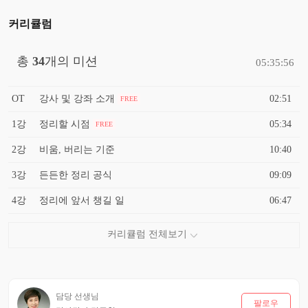
커리큘럼
총
34
개의 미션
05:35:56
OT
강사 및 강좌 소개
02:51
FREE
1강
정리할 시점
05:34
FREE
2강
비움, 버리는 기준
10:40
3강
든든한 정리 공식
09:09
4강
정리에 앞서 챙길 일
06:47
담당 선생님
팔로우