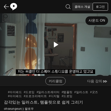
로그인
클래스 개설
사운드 ON
Play
Video
커리큘럼
다음 강의
#
아이패드
#
드로잉
#
일러스트레이터
#
템플릿
#
일러스트
#
굿즈
#
아이패드
#
프로크리에이트
#
디지털
#
드로잉
감각있는 일러스트, 템플릿으로 쉽게 그리기
ohseungeun
|
팔로우