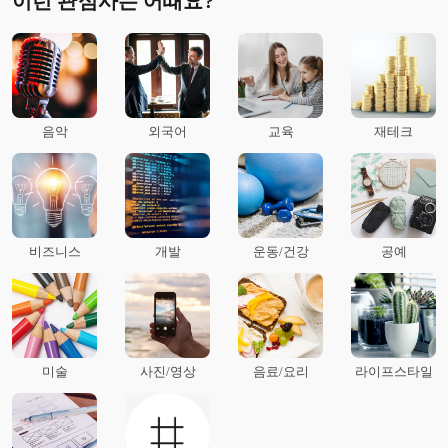
이런 관심사는 어때요?
음악
외국어
교육
재테크
비즈니스
개발
운동/건강
공예
미술
사진/영상
음료/요리
라이프스타일