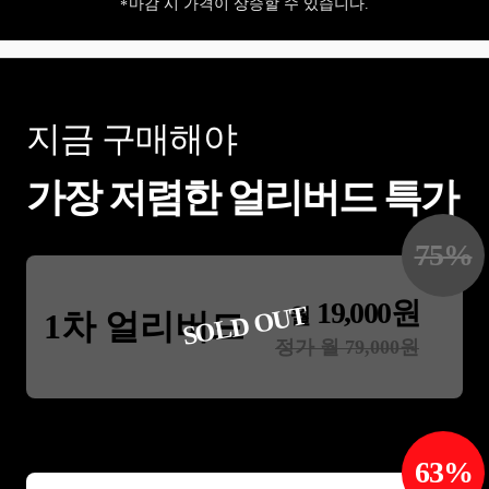
마감 시 가격이 상승할 수 있습니다.
지금 구매해야
가장 저렴한 얼리버드 특가
75
%
19,000
원
SOLD OUT
월
1차 얼리버드
정가 월
79,000
원
63
%