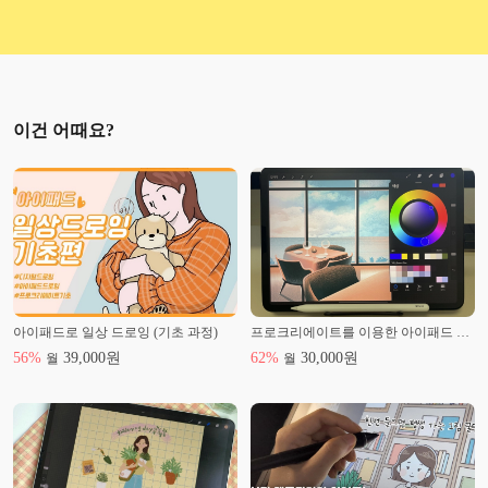
이건 어때요?
아이패드로 일상 드로잉 (기초 과정)
프로크리에이트를 이용한 아이패드 드로잉 기초
56
%
39,000
원
62
%
30,000
원
월
월