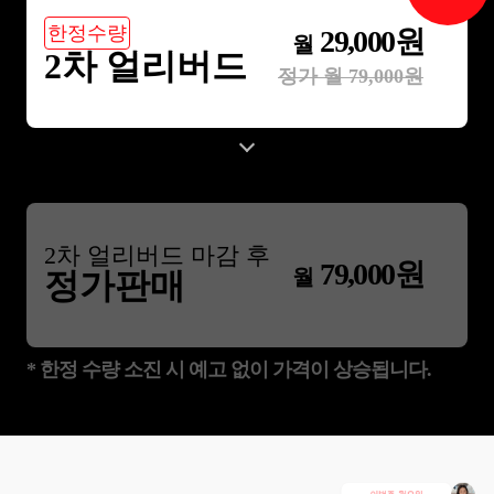
한정수량
29,000
원
월
2차 얼리버드
정가 월
79,000
원
2
차 얼리버드 마감 후
79,000
원
월
정가판매
* 한정 수량 소진 시 예고 없이 가격이 상승됩니다.