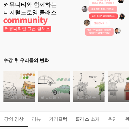
커뮤니티와 함께하는
디지털드로잉
클래스
커뮤니티형 그룹 클래스
수강 후 우리들의 변화
아이패드를 통
완성된 그림으
감각 있게 색을
해 쉽게 그림을
로 굿즈를 만들
내고 싶은 분
그리고 싶으신
고 싶으신 분
분
강의 영상
리뷰
커리큘럼
클래스 소개
추천