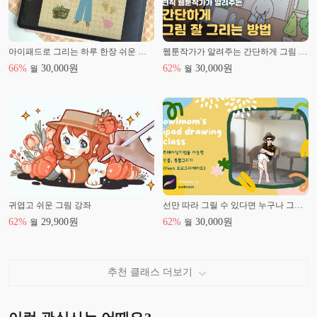
아이패드로 그리는 하루 한장 쉬운 일러스트
웹툰작가가 알려주는 간단하게 그림 잘 그리는 방법
66
%
30,000
원
62
%
30,000
원
월
월
귀엽고 쉬운 그림 강좌
선만 따라 그릴 수 있다면 누구나 그릴 수 있는 트레이싱 기법으로 인물, 동물 그리기
62
%
29,900
원
62
%
30,000
원
월
월
추천 클래스 더보기