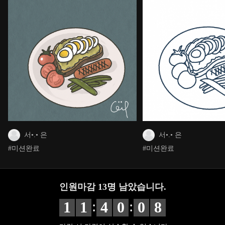
서•.• 은
서•.• 은
#미션완료
#미션완료
인원마감
13
명 남았습니다.
:
:
1
1
4
0
0
6