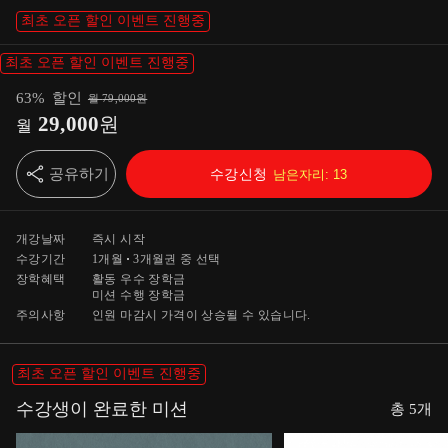
최초 오픈 할인 이벤트 진행중
최초 오픈 할인 이벤트 진행중
63
%
할인
월
79,000
원
29,000
원
월
공유하기
수강신청
남은자리:
13
개강날짜
즉시 시작
수강기간
1개월
3개월
권 중 선택
장학혜택
활동 우수 장학금
미션 수행 장학금
주의사항
인원 마감시 가격이 상승될 수 있습니다.
최초 오픈 할인 이벤트 진행중
수강생이 완료한 미션
총
5
개