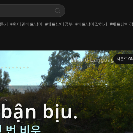
듣기
#
원어민베트남어
#
베트남어공부
#
베트남어잘하기
#
베트남어
사운드 O