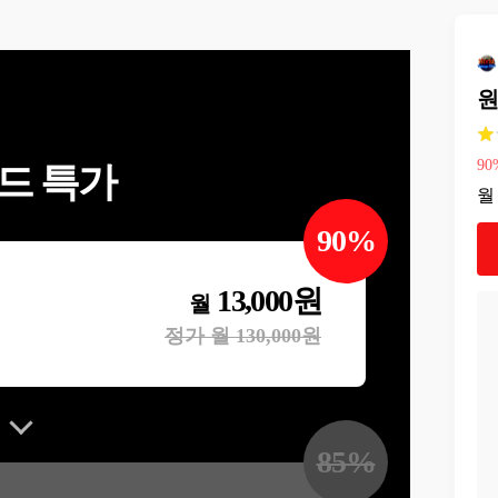
원
90
드 특가
월
90
%
13,000
원
월
정가 월
130,000
원
85
%