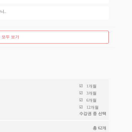
..
 모두 보기
1개월
3개월
6개월
12개월
수강권 중 선택
총
62
개