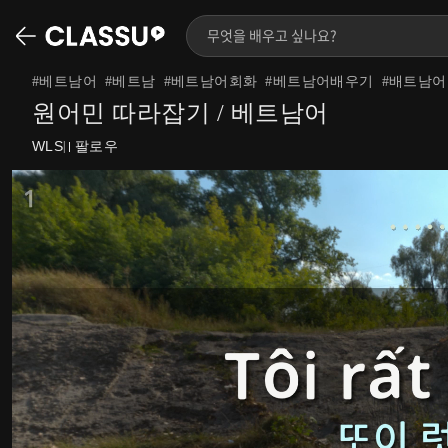
#
베트남어
#
베트남
#
베트남어회화
#
베트남어배우기
#
배트남어
원어민 따라잡기 / 베트남어
WLS
팔로우
|