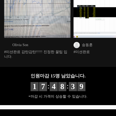
Olivia Son
송동훈
#미션완료 감탄감탄!!!!! 진정한 꿀팁 입
#미션완료
니다.
인원마감
15
명 남았습니다.
:
:
1
7
4
8
3
7
마감 시 가격이 상승할 수 있습니다.