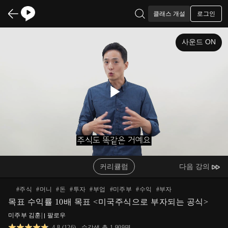
로그인
클래스 개설
사운드 ON
Play
Video
커리큘럼
다음 강의
#
주식
#
머니
#
돈
#
투자
#
부업
#
미주부
#
수익
#
부자
목표 수익률 10배 목표 <미국주식으로 부자되는 공식>
미주부 김훈
|
팔로우
4.8
(
126
)
수강생 총
1,909
명