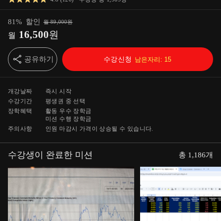
81
%
할인
월
89,000
원
16,500
원
월
공유하기
수강신청
남은자리:
15
개강날짜
즉시 시작
수강기간
평생
권 중 선택
장학혜택
활동 우수 장학금
미션 수행 장학금
주의사항
인원 마감시 가격이 상승될 수 있습니다.
수강생이 완료한 미션
총
1,186
개