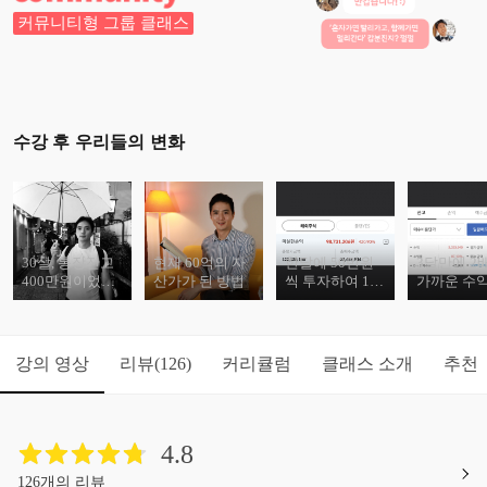
커뮤니티형 그룹 클래스
수강 후 우리들의 변화
30살, 통장잔고
현재 60억의 자
한달에 50만원
3달만에 2
400만원이었던
산가가 된 방법
씩 투자하여 1억
가까운 수
평범한 직장인
의 수익을 낸 수
낸 수강생
이
강생
강의 영상
리뷰
커리큘럼
클래스 소개
추천
(126)
4.8
126개의 리뷰