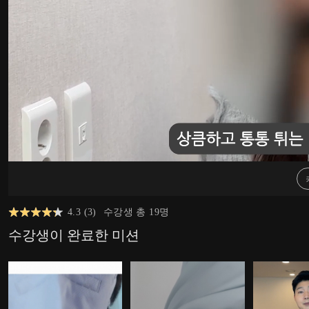
4.3
(
3
)
수강생 총
19
명
수강생이 완료한 미션