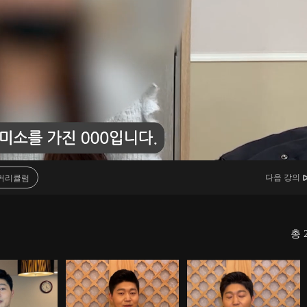
다음 강의
커리큘럼
총