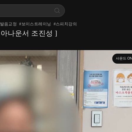
발음교정
#
보이스트레이닝
#
스피치강의
직 아나운서 조진성 ]
사운드 O