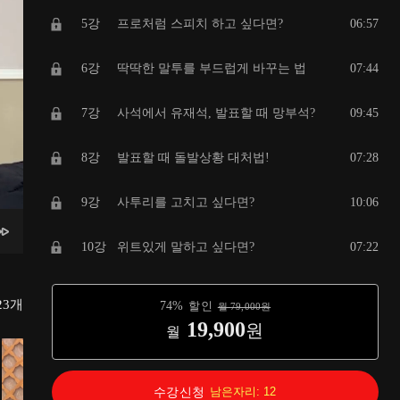
5강
프로처럼 스피치 하고 싶다면?
06:57
6강
딱딱한 말투를 부드럽게 바꾸는 법
07:44
7강
사석에서 유재석, 발표할 때 망부석?
09:45
8강
발표할 때 돌발상황 대처법!
07:28
9강
사투리를 고치고 싶다면?
10:06
10강
위트있게 말하고 싶다면?
07:22
11강
애드립 준비하는 법
08:41
23
개
74
%
할인
월
79,000
원
19,900
원
월
12강
세상에서 가장 쉬운 복식호흡법!
07:02
13강
당신의 발음이 부정확한 이유!
07:05
수강신청
남은자리:
12