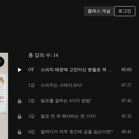
로그인
클래스 개설
총 강의 수:
14
N
OT
스피치 때문에 고민이신 분들은 꼭 봐주세요!
05:03
1강
스피치는 스테이크다!
07:27
2강
발표를 잘하는 4가지 방법!
07:42
3강
발표 전 꼭 해야하는 한 가지!
05:32
4강
말하다가 자주 중간에 길을 잃는다면?
06:41