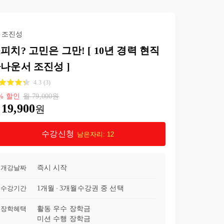
조진성
피치? 고민은 그만! [ 10년 경력 현직
나운서 조진성 ]
4.3
(
3
)
%
할인
월
79,000
원
19,900
원
수강신청
남은자리:
12
개강날짜
즉시 시작
수강기간
1개월
3개월
수강권 중 선택
장학혜택
활동 우수 장학금
미션 수행 장학금