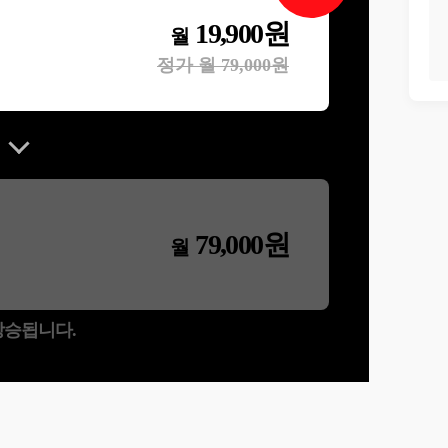
19,900
원
월
정가 월
79,000
원
79,000
원
월
 상승됩니다.