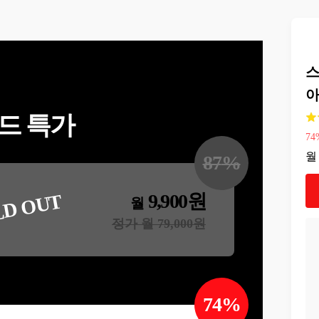
스
아
드 특가
74
월
87
%
9,900
원
LD OUT
월
정가 월
79,000
원
74
%