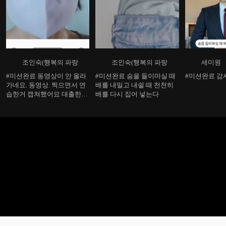
조인숙(행복의 파랑
조인숙(행복의 파랑
세미원
#미션완료 동영상이 안 올라
#미션완료 숨을 들이마실 때
#미션완료 감
가네요. 동영상. 찍으면서 연
배를 내밀고 내쉴 때 천천히
습한거 캡쳐했어요 대출한도
배를 다시 집어 넣는다
한국 진짜?