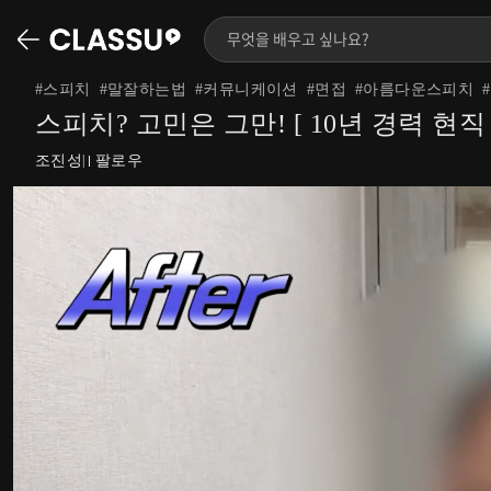
#
스피치
#
말잘하는법
#
커뮤니케이션
#
면접
#
아름다운스피치
#
스피치? 고민은 그만! [ 10년 경력 현
조진성
팔로우
|