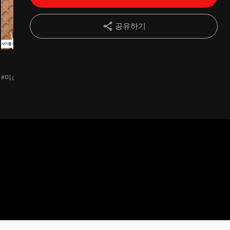
공유하기
세미원
세미원
세미원
#미션완료 감사합니다
#미션완료 감사합니다
#미션완료 *공
방법 1. 핵심메시지 전달 (객
관적, 전문적인 수
리적인 말하기 (
드, 주술호응, 단
으로 말하기 (특정명사 , 특정
동사 사용/ 정보 장
감사합니다