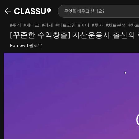
#
주식
#
재테크
#
경제
#
비트코인
#
머니
#
투자
#
차트분석
#
차
[꾸준한 수익창출] 자산운용사 출신의 주
Fornew
팔로우
|