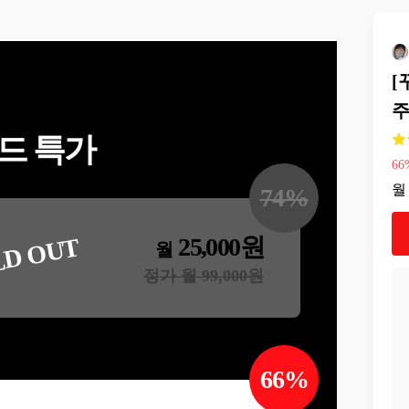
[
주
드 특가
66
월
74
%
25,000
원
LD OUT
월
정가 월
99,000
원
66
%