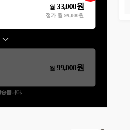
33,000
원
월
정가 월
99,000
원
99,000
원
월
 상승됩니다.