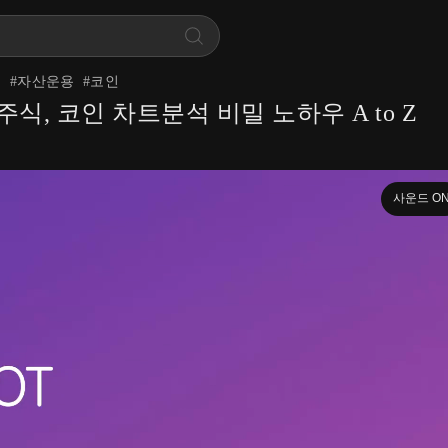
트
#
자산운용
#
코인
식, 코인 차트분석 비밀 노하우 A to Z
사운드 O