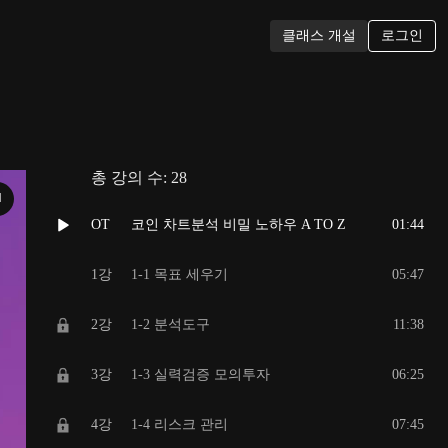
로그인
클래스 개설
총 강의 수:
28
N
OT
코인 차트분석 비밀 노하우 A TO Z
01:44
1강
1-1 목표 세우기
05:47
2강
1-2 분석도구
11:38
3강
1-3 실력검증 모의투자
06:25
4강
1-4 리스크 관리
07:45