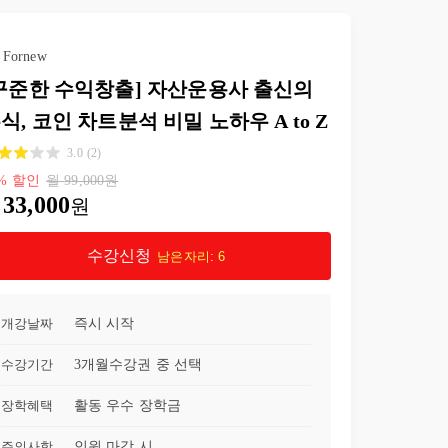
23강
4-5 비밀 전략 오픈
16:44
Fornew
24강
5-1 거래량의 모든 것
08:10
꾸준한 수익창출] 자산운용사 출신의
식, 코인 차트분석 비밀 노하우 A to Z
25강
5-2 VPVR
06:34
3.0
(
2
)
26강
5-3 VPFR
08:22
%
할인
월
99,000
원
33,000
원
27강
5-4 Naked POC
06:40
수강신청
남은자리:
6
개강날짜
즉시 시작
수강기간
3개월
수강권 중 선택
장학혜택
활동 우수 장학금
주의사항
인원 마감 시