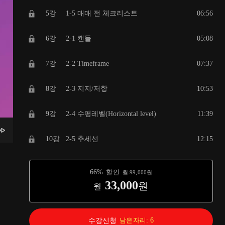
5강
1-5 매매 전 체크리스트
06:56
6강
2-1 캔들
05:08
7강
2-2 Timeframe
07:37
8강
2-3 지지/저항
10:53
9강
2-4 수평레벨(Horizontal level)
11:39
10강
2-5 추세선
12:15
11강
2-6 차트의 구조(Market Structure)
10:04
66
%
할인
월
99,000
원
33,000
원
월
12강
2-7 Mastering 다이버전스
08:51
13강
3-1 삼각수렴
14:30
수강신청
남은자리:
6