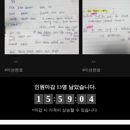
^^
^^
#미션완료
#미션완료
인원마감
13
명 남았습니다.
:
:
1
5
5
9
0
2
마감 시 가격이 상승할 수 있습니다.