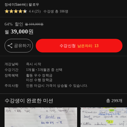
정세미Saemi
|
팔로우
4.4
(
25
)
수강생 총
106
명
64
%
할인
월
109,000
원
39,000
원
월
공유하기
수강신청
남은자리:
13
개강날짜
즉시 시작
수강기간
1개월
3개월
권 중 선택
장학혜택
활동 우수 장학금
미션 수행 장학금
주의사항
인원 마감시 가격이 상승될 수 있습니다.
수강생이 완료한 미션
총
299
개