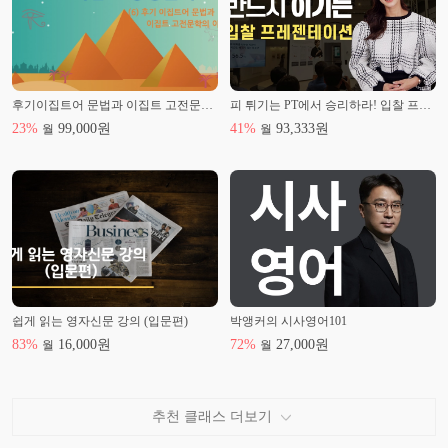
후기이집트어 문법과 이집트 고전문학의 이해
피 튀기는 PT에서 승리하라! 입찰 프레젠테이션
23
%
99,000
원
41
%
93,333
원
월
월
쉽게 읽는 영자신문 강의 (입문편)
박앵커의 시사영어101
83
%
16,000
원
72
%
27,000
원
월
월
추천 클래스 더보기