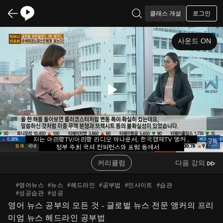
로그인
클래스 개설
사운드 ON
Play
Video
커리큘럼
다음 강의
#
영어뉴스
#
뉴스
#
헤드라인
#
공부법
#
인사이트
#
습관
#
성공습관
#
성공
영어 뉴스 공부의 모든 것 - 글로벌 뉴스 전문 앵커의 프리
미엄 뉴스 헤드라인 공부법