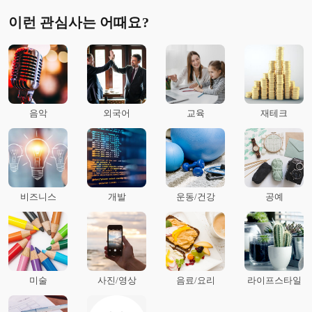
이런 관심사는 어때요?
음악
외국어
교육
재테크
비즈니스
개발
운동/건강
공예
미술
사진/영상
음료/요리
라이프스타일