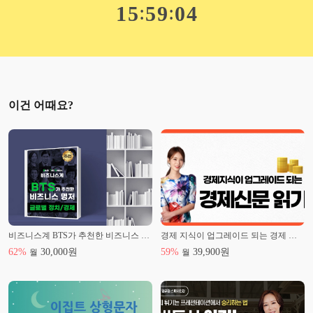
:
:
1
5
5
9
0
2
이건 어때요?
비즈니스계 BTS가 추천한 비즈니스 명저 – 글로벌 정치/경제
경제 지식이 업그레이드 되는 경제 신문 읽기
62
%
30,000
원
59
%
39,900
원
월
월