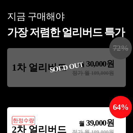
지금 구매해야
가장 저렴한 얼리버드 특가
72
%
30,000
원
SOLD OUT
월
1차 얼리버드
정가 월
109,000
원
64
%
한정수량
39,000
원
월
2차 얼리버드
정가 월
109,000
원