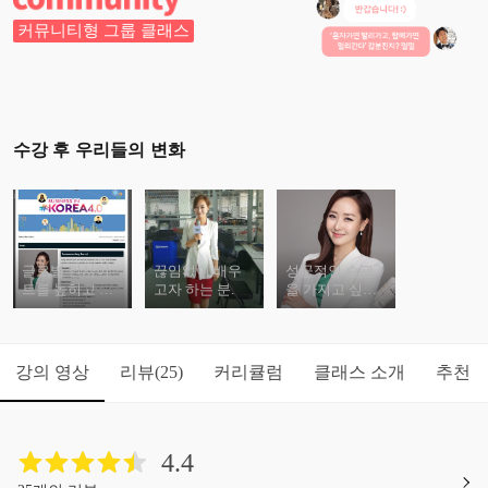
커뮤니티형 그룹 클래스
수강 후 우리들의 변화
글로벌 인사이
끊임없이 배우
성공적인 습관
트를 높히고 싶
고자 하는 분.
을 가지고 싶은
은 분.
분.
강의 영상
리뷰
커리큘럼
클래스 소개
추천
(25)
4.4