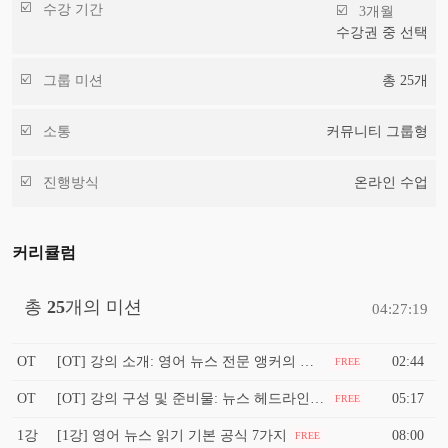
수강 기간
3개월
수강권 중 선택
그룹 미션
총
25
개
소통
커뮤니티 그룹형
진행방식
온라인 수업
커리큘럼
총
25
개의 미션
04:27:19
OT
[OT] 강의 소개: 영어 뉴스 전문 앵커의 생생한 뉴스 헤드라인 공부법
02:44
FREE
OT
[OT] 강의 구성 및 준비물: 뉴스 헤드라인 리딩 기초 준비
05:17
FREE
1강
[1강] 영어 뉴스 읽기 기본 공식 7가지
08:00
FREE