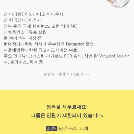
전 아리랑TV & 라디오 아나운서,
전 한국경제TV 앵커
정부 주최 국제 컨퍼런스, 포럼 영어 MC
더배움인스티튜트 설립
현 북미 박사 과정 중
런던정경대학원 석사 최우수성적 Distinction 졸업
서울대법학대학원 최고지도자과정 수료
주요 인터뷰: 크리스틴 라가르드 ECB 총재, 치엔 왕 Vanguard Asia 박
사, 트와이스, 위너 등
저서: 네이티브는 쉬운 영어로 말한다 – 경제뉴스헤드라인 (2021)
선생님 이야기 더보기
등록을 서두르세요!
그룹은 인원이 제한되어 있습니다.
23
차
남은자리:
13
개