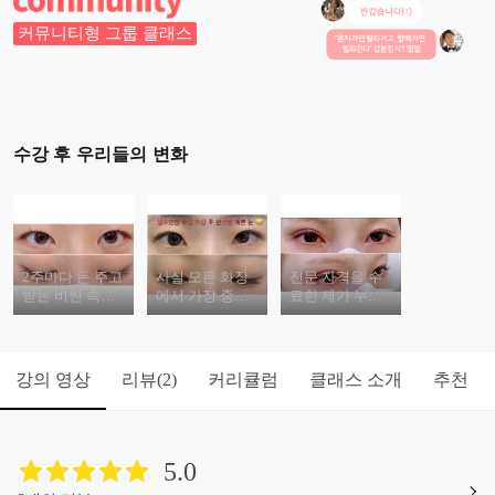
커뮤니티형 그룹 클래스
수강 후 우리들의 변화
2주마다 돈 주고
사실 모든 화장
전문 자격을 수
받는 비싼 속눈
에서 가장 중요
료한 제가 누구
썹 연장? 집에서
한 건 바로 내 얼
나 가능하도록
쉽고 간단하게
굴 본연의 매력
차근차근 꼼꼼
셀프로 해보자!
을 살려주면서
히 알려드릴게
예뻐지는 것이
요.
강의 영상
리뷰
커리큘럼
클래스 소개
추천
(2)
랍니다!
5.0