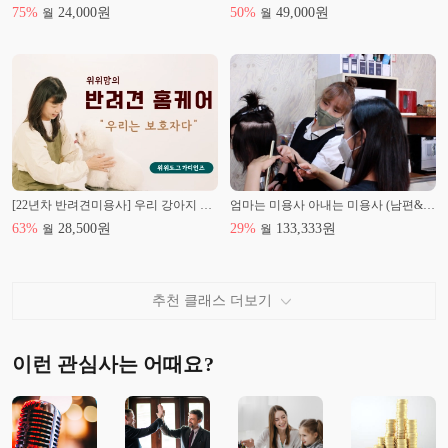
75
%
24,000
원
50
%
49,000
원
월
월
[22년차 반려견미용사] 우리 강아지 미용하기
엄마는 미용사 아내는 미용사 (남편&아이머리헤어 커트수업 배우기)
63
%
28,500
원
29
%
133,333
원
월
월
추천 클래스 더보기
이런 관심사는 어때요?