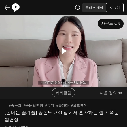
로그인
클래스 개설
사운드 ON
Play
Video
커리큘럼
다음 강의
#
속눈썹
#
속눈썹연장
#
뷰티
#
클라라
#
셀프연장
[돈버는 꿀기술] 똥손도 OK! 집에서 혼자하는 셀프 속눈
썹연장