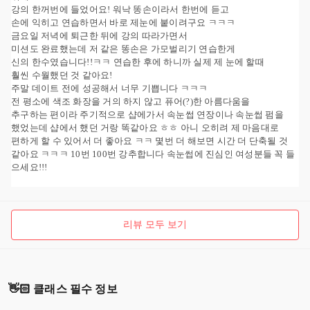
강의 한꺼번에 들었어요! 워낙 똥손이라서 한번에 듣고
손에 익히고 연습하면서 바로 제눈에 붙이려구요 ㅋㅋㅋ
금요일 저녁에 퇴근한 뒤에 강의 따라가면서
미션도 완료했는데 저 같은 똥손은 가모벌리기 연습한게
신의 한수였습니다!!ㅋㅋ 연습한 후에 하니까 실제 제 눈에 할때
훨씬 수월했던 것 같아요!
주말 데이트 전에 성공해서 너무 기쁩니다 ㅋㅋㅋ
전 평소에 색조 화장을 거의 하지 않고 퓨어(?)한 아름다움을
추구하는 편이라 주기적으로 샵에가서 속눈썹 연장이나 속눈썹 펌을
했었는데 샵에서 했던 거랑 똑같아요 ㅎㅎ 아니 오히려 제 마음대로
편하게 할 수 있어서 더 좋아요 ㅋㅋ 몇번 더 해보면 시간 더 단축될 것
같아요 ㅋㅋㅋ 10번 100번 강추합니다 속눈썹에 진심인 여성분들 꼭 들
으세요!!!
리뷰 모두 보기
👋🏻 클래스 필수 정보