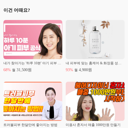
이건 어때요?
내가 찾아가는 '하루 10분' 아기 피부 공식
내 피부에 맞는 홈케어 & 화장품 성분분석
68
%
31,500
원
93
%
4,900
원
월
월
트러블피부 한달만에 좋아지는 방법
미용사 혼자서 매출 1000만원 만들기