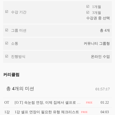
1개월
수강 기간
3개월
수강권 중 선택
그룹 미션
총
4
개
소통
커뮤니티 그룹형
진행방식
온라인 수업
커리큘럼
총
4
개의 미션
01:57:17
OT
[O.T] 속눈썹 연장, 이제 집에서 셀프로 하세요 !
01:22
FREE
1강
1강 셀프 연장이 필요한 유형 체크리스트
04:03
FREE