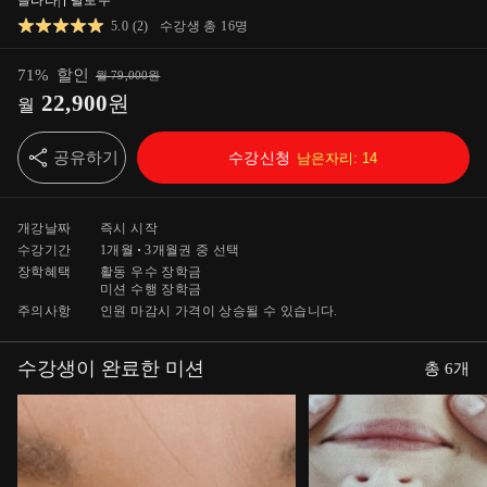
클라라
|
팔로우
5.0
(
2
)
수강생 총
16
명
71
%
할인
월
79,000
원
22,900
원
월
공유하기
수강신청
남은자리:
14
개강날짜
즉시 시작
수강기간
1개월
3개월
권 중 선택
장학혜택
활동 우수 장학금
미션 수행 장학금
주의사항
인원 마감시 가격이 상승될 수 있습니다.
수강생이 완료한 미션
총
6
개