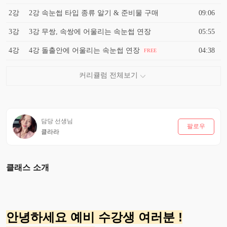
2강
2강 속눈썹 타입 종류 알기 & 준비물 구매
09:06
3강
3강 무쌍, 속쌍에 어울리는 속눈썹 연장
05:55
4강
4강 돌출안에 어울리는 속눈썹 연장
04:38
FREE
담당 선생님
팔로우
클라라
클래스 소개
안녕하세요 예비 수강생 여러분 !