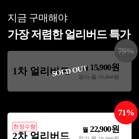
지금 구매해야
가장 저렴한 얼리버드 특가
79
%
15,900
원
SOLD OUT
월
1차 얼리버드
정가 월
79,000
원
71
%
한정수량
22,900
원
월
2차 얼리버드
정가 월
79,000
원