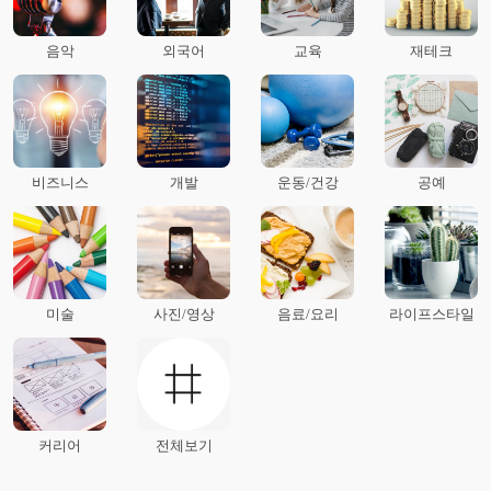
음악
외국어
교육
재테크
비즈니스
개발
운동/건강
공예
미술
사진/영상
음료/요리
라이프스타일
커리어
전체보기