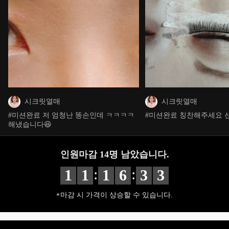
시크릿열매
시크릿열매
#미션완료 저 엄청난 똥손인데 ㅋㅋㅋㅋ
#미션완료 칭찬해주세요 
해냈습니다😆
인원마감
14
명 남았습니다.
:
:
1
1
1
6
3
2
마감 시 가격이 상승할 수 있습니다.