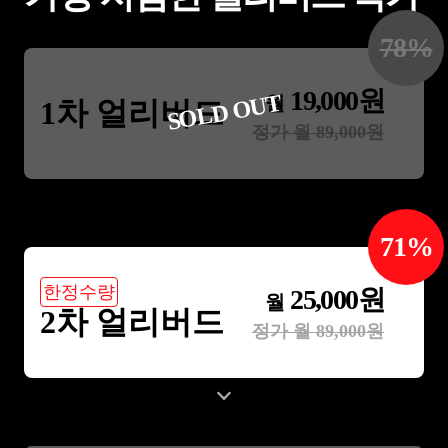
78
%
19,000
원
SOLD OUT
월
1차 얼리버드
정가 월
89,000
원
71
%
한정수량
25,000
원
월
2차 얼리버드
정가 월
89,000
원