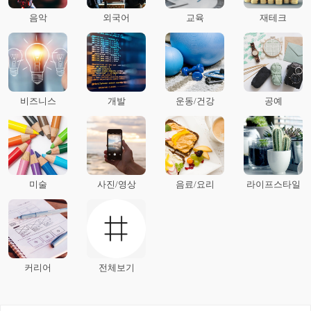
음악
외국어
교육
재테크
비즈니스
개발
운동/건강
공예
미술
사진/영상
음료/요리
라이프스타일
커리어
전체보기