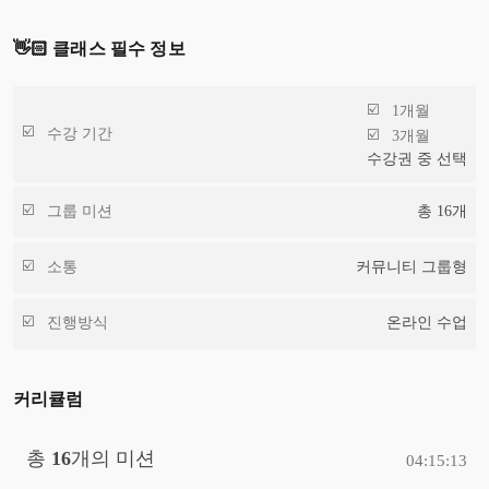
👋🏻 클래스 필수 정보
1개월
수강 기간
3개월
수강권 중 선택
그룹 미션
총
16
개
소통
커뮤니티 그룹형
진행방식
온라인 수업
커리큘럼
총
16
개의 미션
04:15:13