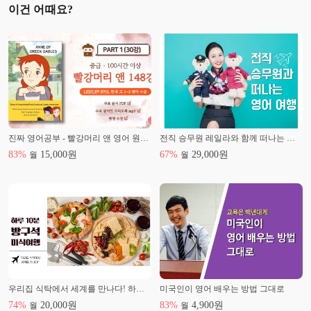
이건 어때요?
진짜 영어공부 - 빨강머리 앤 영어 원서 읽기 part 1
전직 승무원 레일라와 함께 떠나는 상황별 영어 여행
83
%
15,000
원
67
%
29,000
원
월
월
우리집 식탁에서 세계를 만나다! 하루 10분 방구석 미식여행 (ft. 유네스코)
미국인이 영어 배우는 방법 그대로
74
%
20,000
원
83
%
4,900
원
월
월