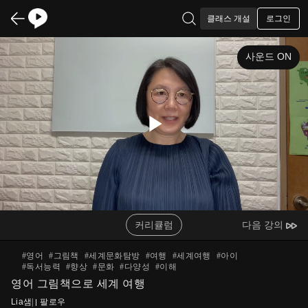
로그인
클래스 개설
사운드 ON
Play
Video
커리큘럼
다음 강의
#
영어
#
그림책
#
세계문화탐방
#
여행
#
세계여행
#
아이
#
독서능력
#
향상
#
문화
#
다양성
#
이해
영어 그림책으로 세계 여행
Lia샘
|
팔로우