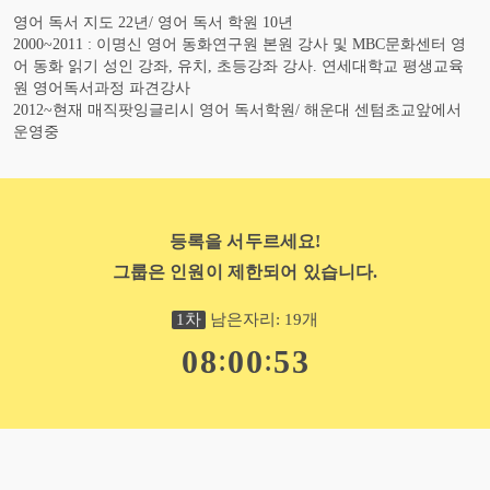
영어 독서 지도 22년/ 영어 독서 학원 10년
2000~2011 : 이명신 영어 동화연구원 본원 강사 및 MBC문화센터 영
어 동화 읽기 성인 강좌, 유치, 초등강좌 강사. 연세대학교 평생교육
원 영어독서과정 파견강사
2012~현재 매직팟잉글리시 영어 독서학원/ 해운대 센텀초교앞에서
운영중
등록을 서두르세요!
그룹은 인원이 제한되어 있습니다.
1
차
남은자리:
19
개
:
:
0
8
0
0
5
2