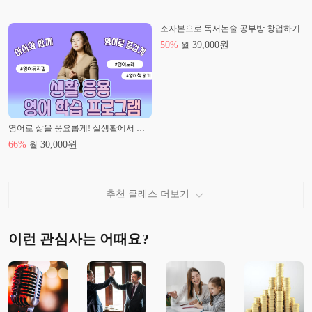
소자본으로 독서논술 공부방 창업하기
50
%
39,000
원
월
영어로 삶을 풍요롭게! 실생활에서 응용해보는 다양한 영어 학습 프로그램
66
%
30,000
원
월
추천 클래스 더보기
이런 관심사는 어때요?