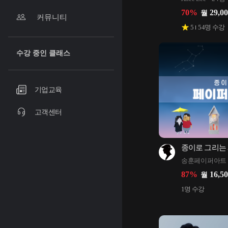
70
%
29,0
월
커뮤니티
5
54
명 수강
수강 중인 클래스
기업교육
고객센터
종이로 그리는
송훈페이퍼아트
87
%
16,5
월
1
명 수강