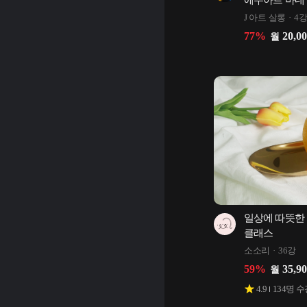
에두아르 마네
J 아트 살롱
4
77
%
20,0
월
일상에 따뜻한 
클래스
소소리
36강
59
%
35,9
월
4.9
134
명 수