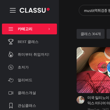
카테고리
클래스 304개
BEST 클래스
취미부터 취업까지!
초저가
얼리버드
클래스개설
미국 일리노이 
믹스 미디어 아
관심클래스
Jihee Lee
24강