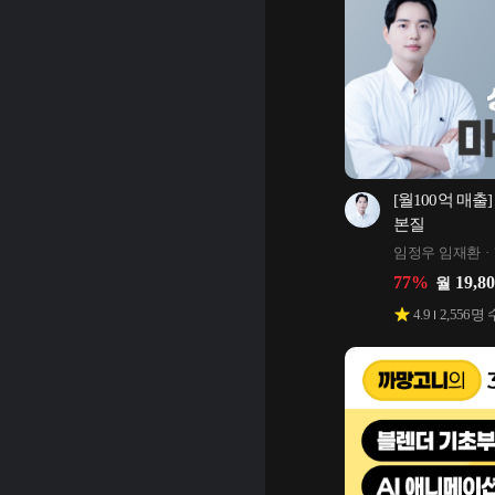
[월100억 매출
본질
임정우 임재환
77
%
19,8
월
4.9
2,556
명 