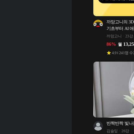
까망고니의 3D
기초부터 AI 
까망고니
23강
86
%
13,2
월
4.9
241
명 수
반짝반짝 빛나
김솔잎
26강