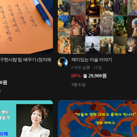
구한사람 팁 배우기 (정자체
재미있는 미술 이야기
J 아트 살롱
11강
69
%
29,900
원
월
00
원
3
명 수강
강