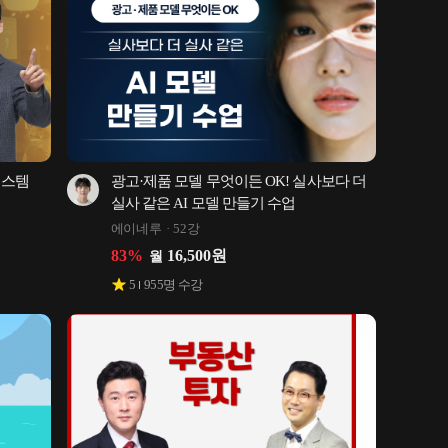
스템 
광고·제품 모델 무엇이든 OK! 실사보다 더 
실사 같은 AI 모델 만들기 수업
에이네루
52강
83
%
16,500
원
월
5
955
명 수강