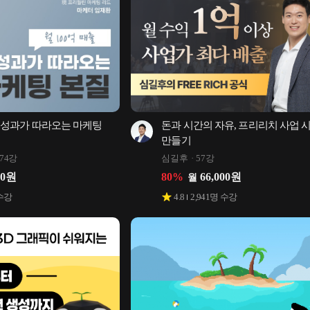
] 성과가 따라오는 마케팅 
돈과 시간의 자유, 프리리치 사업 시
만들기
74강
심길후
57강
00
원
80
%
66,000
원
월
수강
4.8
2,941
명 수강