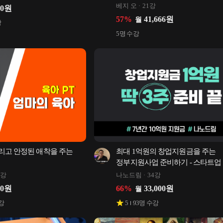
베지 오
21강
00
원
57
%
41,666
원
월
강
5
명 수강
고 안정된 애착을 주는 
최대 1억원의 창업지원금을 주는 
정부지원사업 준비하기 - 스타트업 
예비창업패키지
3강
나노드림
34강
00
원
66
%
33,000
원
월
강
5
93
명 수강