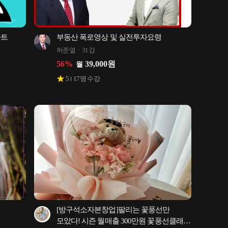
트 
부동산 폭로영상 및 실전투자요령
허준열
31강
56
%
39,000
원
월
5
17
명 수강
[방구석소자본창업]팔리는 꽃풍선만 
모았다! 시즌 월매출 300만원 꽃풍선클래스