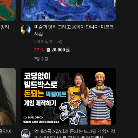
앙리 
미술과 영화 그리고 음악이 만나다: 마르크 
샤갈
J 아트 살롱
5강
77
%
20,000
원
월
2
명 수강
음악이 
억대소득 N잡러의 돈되는 노코딩 게임제작 