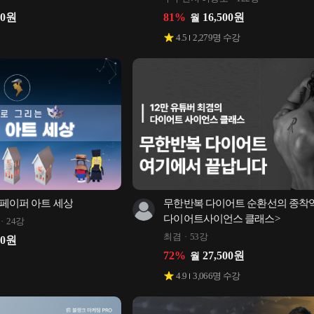
제공)
00
원
81
%
16,500
원
월
4.5
2,279
명 수강
 페이퍼 아트 세상
무한반복 다이어트 순환선의 종착역
다이어트사이언스 클래스>
24강
최겸
53강
00
원
72
%
27,500
원
월
4.9
3,066
명 수강