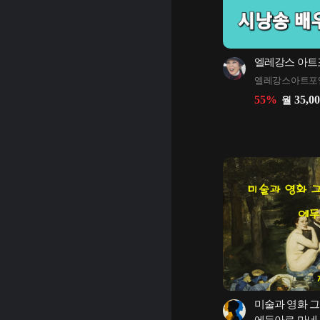
엘레강스 아트
엘레강스아트포
55
%
35,0
월
미술과 영화 그