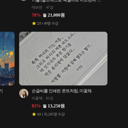
기술 [빌드박스로 픽셀아트 어드벤처 
게임만들기]
데브런
47강
78
%
21,000
원
월
2.8
49
명 수강
 
손글씨를 인쇄된 폰트처럼, 미꽃체
미꽃체
81강
83
%
13,250
원
월
4.8
35,245
명 수강