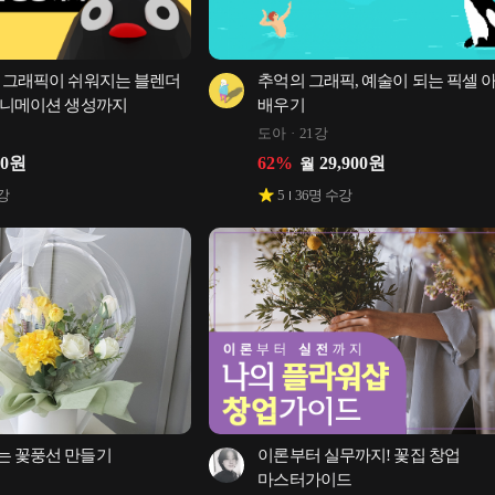
 그래픽이 쉬워지는 블렌더 
추억의 그래픽, 예술이 되는 픽셀 아
애니메이션 생성까지
배우기
도아
21강
50
원
62
%
29,900
원
월
강
5
36
명 수강
는 꽃풍선 만들기
이론부터 실무까지! 꽃집 창업 
마스터가이드