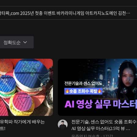
정확도순
유학파 작가에게 배우는 
전문기술, 센스 없어도 숏폼 조회수 
트!
AI 영상 실무 마스터(2.5억 뷰 
Veo3·Modify·HiggsField 프롬프트 15
우주먼지 여승호
122강