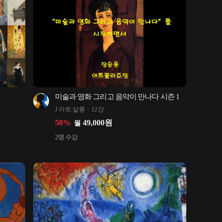
미술과 영화 그리고 음악이 만나다 시즌 1
J 아트 살롱
12강
50
%
49,000
원
월
2
명 수강