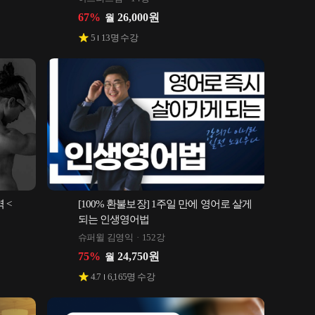
67
%
26,000
원
월
5
13
명 수강
 <
[100% 환불보장] 1주일 만에 영어로 살게 
되는 인생영어법
슈퍼윌 김영익
152강
75
%
24,750
원
월
4.7
6,165
명 수강