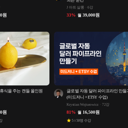
되는 순간
강
J 아트 살롱
6강
00
원
33
%
39,000
원
월
휴식을 주는 캔들 올인원 
글로벌 자동 달러 파이프라인 만들기
(미드저니 + ETSY 수업)
Krystian Wojtarowicz
72강
00
원
81
%
16,500
원
월
강
5
50
명 수강