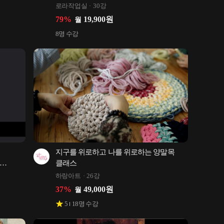
♥
로라작업실
30강
79
%
19,900
원
월
8
명 수강
지구를 위로하고 나를 위로하는 양말목 
클래스
하랑아트
26강
37
%
49,000
원
월
5
18
명 수강