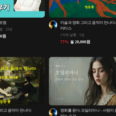
포엠
미술과 영화 그리고 음악이 만나다: 
마티스
엠
23강
J 아트 살롱
5강
00
원
77
%
20,000
원
월
리고 음악이 만나다: 
명화를 듣다: 모딜리아니 – 사랑이 