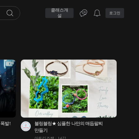
클래스개
로그인
설
폭발! 
블링블링★ 심플한 나만의 매듭팔찌 
만들기
0개 
아트리즈쌤
14강