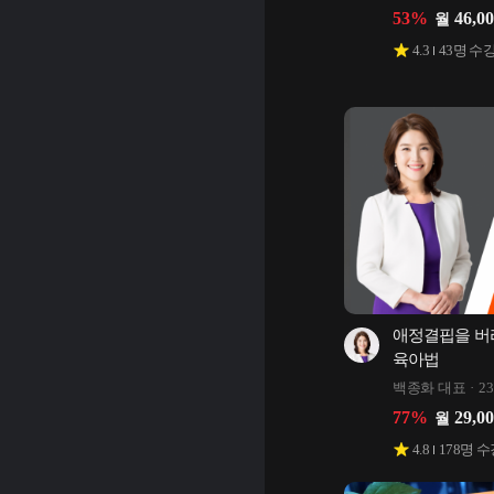
53
%
46,0
월
4.3
43
명 수
애정결핍을 버리
육아법
백종화 대표
2
77
%
29,0
월
4.8
178
명 수