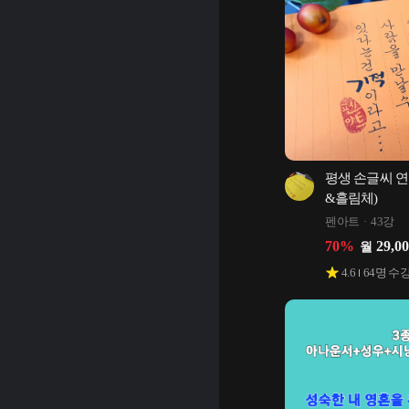
평생 손글씨 연
&흘림체)
펜아트
43강
70
%
29,0
월
4.6
64
명 수