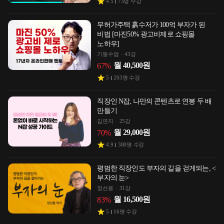
4.5
73
명 수강
무허가주택 흙수저가 100억 부자가 된
비법 [마진50% 광고비제로 쇼핑몰
노하우]
기동수업
43강
월
40,500
원
67
%
5
203
명 수강
직장인 N잡, 나만의 콘텐츠로 연봉 두 배
만들기
김연지
25강
월
29,000
원
70
%
4.9
380
명 수강
평범한 직장인도 부자의 길을 걷게되는, <
부자의 눈>
정선용
31강
월
16,500
원
83
%
5
16
명 수강