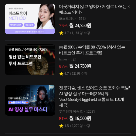
머뭇거리지 않고 영어가 저절로 나오는 <
메소드 영어>
코스모지나
55강
월
24,750
원
75
%
4.7
1,181
명 수강
승률 90% / 수익률 80~720% [청산 없는
비트코인 투자 프로그램]
Jamez
8강
월
24,750
원
97
%
4.7
521
명 수강
전문기술, 센스 없어도 숏폼 조회수 폭발!
AI 영상 실무 마스터(2.5억 뷰
Veo3·Modify·HiggsField 프롬프트 150개
제공)
우주먼지 여승호
122강
월
16,500
원
81
%
4.5
2,279
명 수강