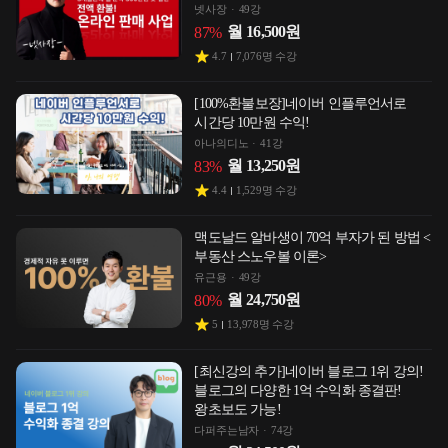
넷사장
49강
월
16,500
원
87
%
4.7
7,076
명 수강
[100%환불보장]네이버 인플루언서로
시간당 10만원 수익!
아나의디노
41강
월
13,250
원
83
%
4.4
1,529
명 수강
맥도날드 알바생이 70억 부자가 된 방법 <
부동산 스노우볼 이론>
유근용
49강
월
24,750
원
80
%
5
13,978
명 수강
[최신강의 추가]네이버 블로그 1위 강의!
블로그의 다양한 1억 수익화 종결판!
왕초보도 가능!
다퍼주는남자
74강