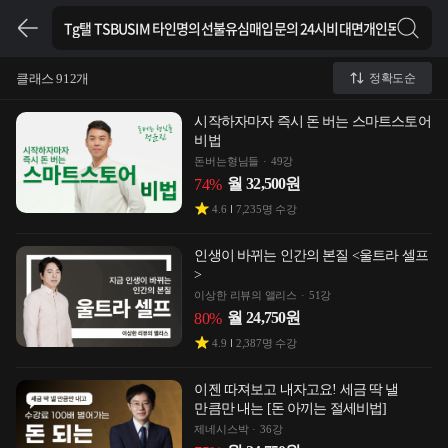
클래스 912개
정확도순
시작하자마자 즉시 돈 버는 스마트스토어
비법
돈버는형님들
49강
월
32,500
원
74
%
4.6
7,235
명 수강
인생이 바뀌는 인간의 본질 <울트라 셀프
>
이상한 리뷰의 앨리스
51강
월
24,750
원
80
%
4.9
2,387
명 수강
이젠 따져보고 내자고요! 세금 딱 낼
만큼만 내는 [돈 아끼는 절세비법]
제네시스박
36강