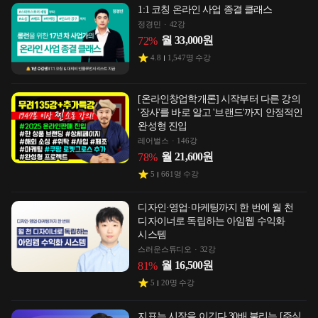
1:1 코칭 온라인 사업 종결 클래스
정경민
42강
월
33,000
원
72
%
4.8
1,547
명 수강
[온라인창업학개론] 시작부터 다른 강의
'장사'를 바로 알고 '브랜드'까지 안정적인
완성형 진입
레어벌스
146강
월
21,600
원
78
%
5
661
명 수강
디자인·영업·마케팅까지 한 번에 월 천
디자이너로 독립하는 아임웹 수익화
시스템
스러운스튜디오
32강
월
16,500
원
81
%
5
20
명 수강
지표는 시장을 이긴다 30배 불리는 [주식