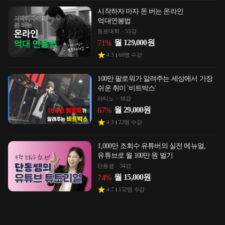
시작하자 마자 돈 버는 온라인
억대연봉법
동포대학
55강
월
129,000
원
71
%
4.3
66
명 수강
100만 팔로워가 알려주는 세상에서 가장
쉬운 취미 '비트박스'
라티노
18강
월
29,000
원
67
%
4.3
22
명 수강
1,000만 조회수 유튜버의 실전 메뉴얼,
유튜브로 월 100만 원 벌기
단동샘
34강
월
15,000
원
74
%
4.7
152
명 수강
[클립스튜디오] 푸쌤과 몽글몽글한
그림그리기