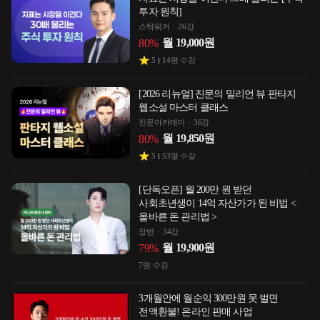
투자 원칙]
스탁워커
26강
월
19,000
원
80
%
5
14
명 수강
[2026 리뉴얼] 진문의 밀리언 뷰 판타지
웹소설 마스터 클래스
진문아카데미
36강
월
19,850
원
80
%
5
53
명 수강
[단독오픈] 월 200만 원 받던
사회초년생이 14억 자산가가 된 비법 <
올바른 돈 관리법 >
장빈
34강
월
19,900
원
79
%
7
명 수강
3개월안에 월순익 300만원 못 벌면
전액환불! 온라인 판매 사업