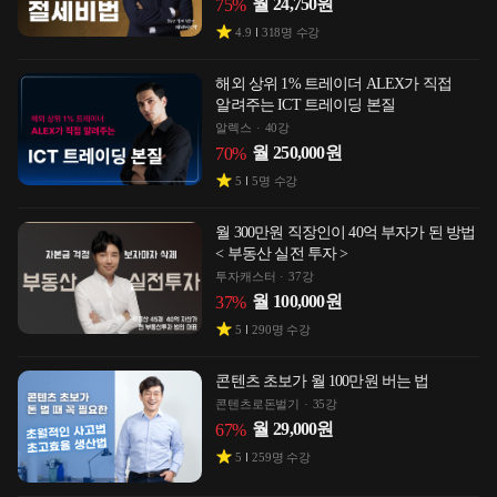
월
24,750
원
75
%
4.9
318
명 수강
해외 상위 1% 트레이더 ALEX가 직접
알려주는 ICT 트레이딩 본질
알렉스
40강
월
250,000
원
70
%
5
5
명 수강
월 300만원 직장인이 40억 부자가 된 방법
< 부동산 실전 투자 >
투자캐스터
37강
월
100,000
원
37
%
5
290
명 수강
콘텐츠 초보가 월 100만원 버는 법
콘텐츠로돈벌기
35강
월
29,000
원
67
%
5
259
명 수강