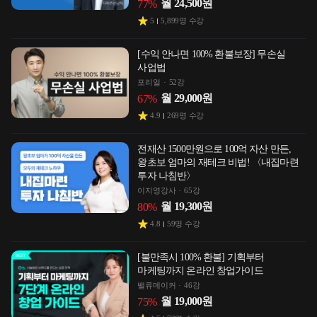
월
24,500
원
77
%
5
5,899
명 수강
[수익 안나면 100% 환불보장] 무손실
사업법
포리얼
52강
월
29,000
원
67
%
4.9
269
명 수강
전재산 1500만원으로 100억 자산 만든,
왕초보 엄마의 재테크 비법! 〈내집마련
투자 나침반〉
이지영강사
65강
월
19,300
원
80
%
4.8
59
명 수강
[불만족시 100% 환불] 기획부터
마케팅까지 온라인 창업가이드
밸류메이커
46강
월
19,000
원
75
%