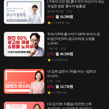
[구독자 51만 명] 흙수저가 자산가가 되는
유일한 방법 '흙수저 탈출법'
절약왕 정약용
53강
월
16,500
원
81
%
4.7
496
명 수강
무허가주택 흙수저가 100억 부자가 된
비법 [마진50% 광고비제로 쇼핑몰
노하우]
기동수업
43강
월
40,500
원
67
%
5
203
명 수강
내 집에 살면서 3억을 버는 <집테크
마스터>
나땅
51강
월
24,750
원
80
%
5
79
명 수강
[내 집 마련 지름길] 깨끗한 신축
프리미엄, 내 아파트로 부자되기