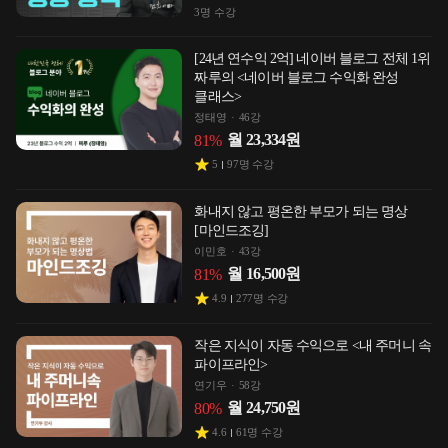
3
명 수강
[24년 연수익 2억] 네이버 블로그 전체 1위
짜루의 <네이버 블로그 수익화 완성
클래스>
정태영
46강
월
23,334
원
81
%
5
97
명 수강
화내지 않고 평온한 부모가 되는 명상
[마인드조깅]
이민호
43강
월
16,500
원
81
%
4.9
277
명 수강
작은 지식이 자동 수익으로 <내 주머니 속
파이프라인>
연기우
58강
월
24,750
원
80
%
4.6
61
명 수강