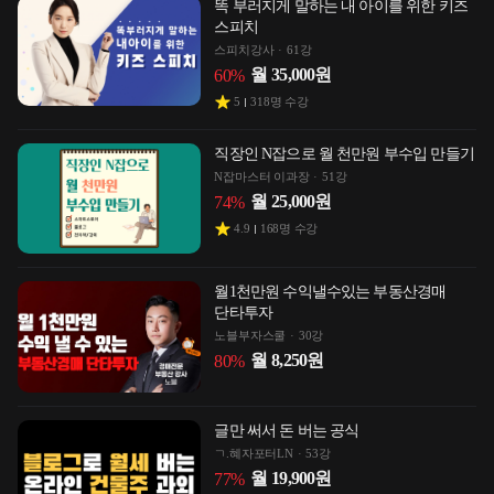
똑 부러지게 말하는 내 아이를 위한 키즈
스피치
스피치강사
61강
월
35,000
원
60
%
5
318
명 수강
직장인 N잡으로 월 천만원 부수입 만들기
N잡마스터 이과장
51강
월
25,000
원
74
%
4.9
168
명 수강
월1천만원 수익낼수있는 부동산경매
단타투자
노블부자스쿨
30강
월
8,250
원
80
%
글만 써서 돈 버는 공식
ㄱ.혜자포터LN
53강
월
19,900
원
77
%