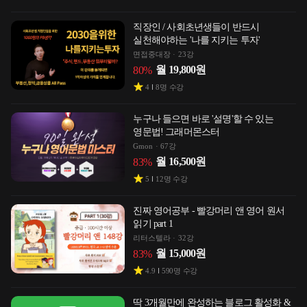
직장인 / 사회초년생들이 반드시
실천해야하는 '나를 지키는 투자'
면접중대장
23강
월
19,800
원
80
%
4
8
명 수강
누구나 들으면 바로 '설명'할 수 있는
영문법! 그래머몬스터
Gmon
67강
월
16,500
원
83
%
5
12
명 수강
진짜 영어공부 - 빨강머리 앤 영어 원서
읽기 part 1
리터스텔라
32강
월
15,000
원
83
%
4.9
590
명 수강
딱 3개월만에 완성하는 블로그 활성화 &