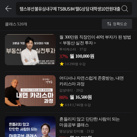
클래스 520개
정확도순
월 300만원 직장인이 40억 부자가 된 방법
< 부동산 실전 투자 >
투자캐스터
37강
월
100,000
원
37
%
5
290
명 수강
어디서나 자연스럽게 존중받는, 내면
카리스마 과정
감성대디
29강
월
16,500
원
86
%
4.9
1,746
명 수강
흔들리지 않고 단단한 사람이 되는
마음공부 클래스
명상상담 진미쌤
21강