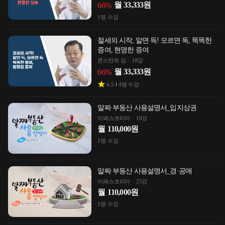
월
33,333
원
66
%
1
명 수강
절세의 시작, 알면 득! 모르면 독, 똑똑한
증여, 현명한 증여
콘스탄트 김
18강
월
33,333
원
66
%
4.5
4
명 수강
알짜 부동산 사용설명서_입지상권
이패스코리아
18강
월
110,000
원
1
명 수강
알짜 부동산 사용설명서_경·공매
이패스코리아
25강
월
110,000
원
1
명 수강