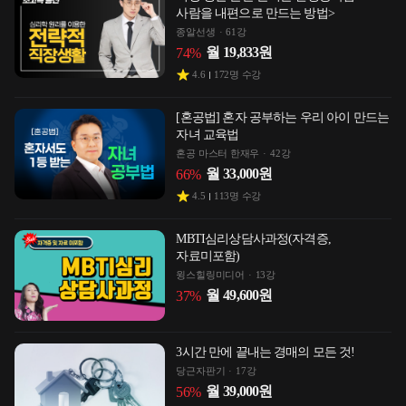
사람을 내편으로 만드는 방법>
종알선생
61강
월
19,833
원
74
%
4.6
172
명 수강
[혼공법] 혼자 공부하는 우리 아이 만드는
자녀 교육법
혼공 마스터 한재우
42강
월
33,000
원
66
%
4.5
113
명 수강
MBTI심리상담사과정(자격증,
자료미포함)
윙스힐링미디어
13강
월
49,600
원
37
%
3시간 만에 끝내는 경매의 모든 것!
당근자판기
17강
월
39,000
원
56
%