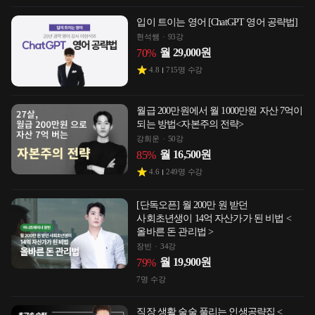
입이 트이는 영어 [ChatGPT 영어 공략법]
현석쌤
93강
월
29,000
원
70
%
4.8
715
명 수강
월급 200만원에서 월 1000만원 자산 7억이
되는 방법<자본주의 전략>
강희운
50강
월
16,500
원
85
%
4.6
249
명 수강
[단독오픈] 월 200만 원 받던
사회초년생이 14억 자산가가 된 비법 <
올바른 돈 관리법 >
장빈
34강
월
19,900
원
79
%
7
명 수강
직장 생활 술술 풀리는 인생공략집 <