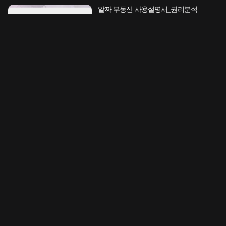
알짜 부동산 사용설명서_권리분석
이패스코리아
18강
월
100,000
원
1
명 수강
예의 바른 진짜 미국식 영어
시원스쿨네이티브
251강
월
15,500
원
80
%
5
1
명 수강
진짜 내 목소리를 찾고 말하는 VOCAL
발성 스피치
스피치 강사 김화진
57강
월
33,000
원
58
%
5
349
명 수강
군살은 없어지고 아름다운 라인이
드러나는 <하루 10분 미라클 슬리밍 요가
>