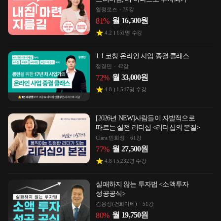
열정로즈
39강
월
16,500
원
81
%
4.2
151
명 수강
1:1 코칭 온라인 사업 종결 클래스
정경민
42강
월
33,000
원
72
%
4.8
1,547
명 수강
[2026년 NEW]사람들이 자발적으로
따르는 실전 리더십 <리더십의 본질>
Clara 민희정
61강
월
27,500
원
77
%
4.8
5,232
명 수강
실패하지 않는 투자법 <소액투자
성공공식>
김용성(건희아빠)
51강
월
19,750
원
80
%