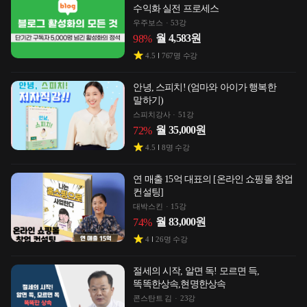
수익화 실전 프로세스
우주보스
53강
월
4,583
원
98
%
4.5
767
명 수강
안녕, 스피치! (엄마와 아이가 행복한
말하기)
스피치강사
51강
월
35,000
원
72
%
4.5
8
명 수강
연 매출 15억 대표의 [온라인 쇼핑몰 창업
컨설팅]
대박스킨
15강
월
83,000
원
74
%
4
26
명 수강
절세의 시작, 알면 독! 모르면 득,
똑똑한상속,현명한상속
콘스탄트 김
23강