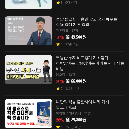
5
9
명 수강
정말 필요한 내용만 짧고 굵게 배우는
실용 경매 기초 강의
락유락유
17강
월
49,500
원
50
%
5
22
명 수강
부동산 투자 비교평가 기초쌓기 -
하락장이든 상승장이든 아파트 싸게 사는
비법
행오팅
32강
월
66,000
원
86
%
5
113
명 수강
나만의 책을 출판하여 나의 가치
업그레이드!
이창현 작가&강사
31강
월
29,800
원
66
%
5
250
명 수강