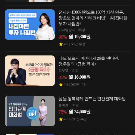
전재산 1500만원으로 100억 자산 만든,
왕초보 엄마의 재테크 비법! 〈내집마련
투자 나침반〉
이지영강사
65강
월
19,300
원
80
%
4.8
59
명 수강
나도 모르게 아이에게 화를 낸다면,
정우열의 <균형 육아>
정우열
26강
월
16,000
원
85
%
4.9
585
명 수강
삶을 행복하게 만드는 인간관계 대화법
흥버튼
32강
월
24,000
원
75
%
4.8
700
명 수강