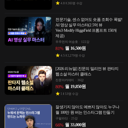
4.8
265
명 수강
전문기술, 센스 없어도 숏폼 조회수 폭발!
AI 영상 실무 마스터(2.5억 뷰
Veo3·Modify·HiggsField 프롬프트 150개
제공)
우주먼지 여승호
122강
월
16,500
원
81
%
4.5
2,279
명 수강
[2026 리뉴얼] 진문의 밀리언 뷰 판타지
웹소설 마스터 클래스
진문아카데미
36강
월
19,850
원
80
%
5
53
명 수강
잘생기지 않아도 예쁘지 않아도 누구나
월 100만 원 버는 인스타그램 만들기
구팔라딘
25강
월
33,000
원
66
%