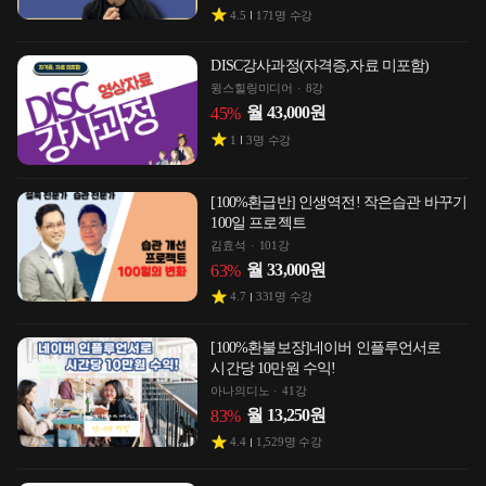
4.5
171
명 수강
DISC강사과정(자격증,자료 미포함)
윙스힐링미디어
8강
월
43,000
원
45
%
1
3
명 수강
[100%환급반] 인생역전! 작은습관 바꾸기
100일 프로젝트
김효석
101강
월
33,000
원
63
%
4.7
331
명 수강
[100%환불보장]네이버 인플루언서로
시간당 10만원 수익!
아나의디노
41강
월
13,250
원
83
%
4.4
1,529
명 수강