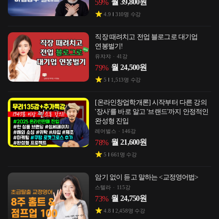
월
39,800
원
59
%
4.9
310
명 수강
직장 때려치고 전업 블로그로 대기업
연봉벌기!
유쟈쟈
41강
월
24,500
원
79
%
5
1,513
명 수강
[온라인창업학개론] 시작부터 다른 강의
'장사'를 바로 알고 '브랜드'까지 안정적인
완성형 진입
레어벌스
146강
월
21,600
원
78
%
5
661
명 수강
암기 없이 듣고 말하는 <교정영어법>
스텔라
115강
월
24,750
원
73
%
4.8
2,458
명 수강