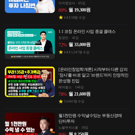
이지영강사
65강
월
19,300
원
80
%
4.8
59
명 수강
1:1 코칭 온라인 사업 종결 클래스
정경민
42강
월
33,000
원
72
%
4.8
1,547
명 수강
[온라인창업학개론] 시작부터 다른 강의
'장사'를 바로 알고 '브랜드'까지 안정적인
완성형 진입
레어벌스
146강
월
21,600
원
78
%
5
661
명 수강
월1천만원 수익낼수있는 부동산경매
단타투자
노블부자스쿨
30강
월
8,250
원
80
%