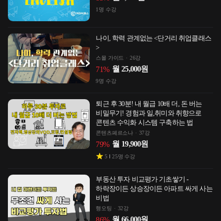
1
명 수강
나이, 학력 관계없는 <단거리 취업클래스
>
스몰 가이드
26강
월
25,000
원
71
%
9
명 수강
퇴근 후 30분! 내 월급 10배 더, 돈 버는
비밀무기! 경험과 일,취미와 취향으로
콘텐츠 수익화 시스템 구축하는 법
콘텐츠페르소나
37강
월
19,900
원
79
%
5
25
명 수강
부동산 투자 비교평가 기초쌓기 -
하락장이든 상승장이든 아파트 싸게 사는
비법
행오팅
32강
월
66,000
원
86
%