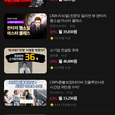
[2026 리뉴얼] 진문의 밀리언 뷰 판타지
웹소설 마스터 클래스
진문아카데미
36강
월
19,850
원
80
%
5
53
명 수강
소기업 컨설팅 36계
정재훈
41강
월
40,000
원
59
%
5
20
명 수강
[100%환불보장]네이버 인플루언서로
시간당 10만원 수익!
아나의디노
41강
월
13,250
원
83
%
4.4
1,529
명 수강