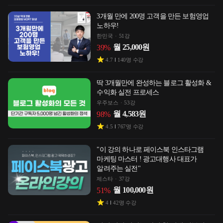
3개월 만에 200명 고객을 만든 보험영업
노하우!
한민국
51강
월
25,000
원
39
%
4.7
140
명 수강
딱 3개월만에 완성하는 블로그 활성화 &
수익화 실전 프로세스
우주보스
53강
월
4,583
원
98
%
4.5
767
명 수강
"이 강의 하나로 페이스북 인스타그램
마케팅 마스터 ! 광고대행사 대표가
알려주는 실전"
제스타
37강
월
100,000
원
51
%
4
42
명 수강