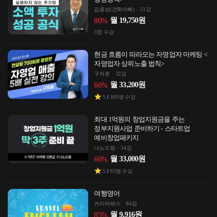
김용성(건희아빠)
51강
월
19,750
원
80
%
3
명 수강
현금 흐름이 따라오는 자영업자 마케팅 <
자영업자 상위노출 법칙>
구자호
32강
월
33,200
원
66
%
5
385
명 수강
최대 1억원의 창업지원금을 주는
정부지원사업 준비하기 - 스타트업
예비창업패키지
나노드림
34강
월
33,000
원
66
%
5
93
명 수강
여행영어
커리어패스
84강
월
9,916
원
85
%