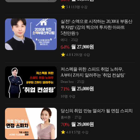
5
113
명 수강
실전! 소액으로 시작하는 20,30대 부동산
투자법! (강의 찍으며 투자한 아파트
5천만원↑)
에디
25강
월
27,900
원
64
%
4.8
291
명 수강
저스펙을 위한 스피드 취업 노하우,
A부터 Z까지 알려주는 '취업 컨설팅'
Dean bro
25강
월
25,000
원
71
%
10
명 수강
당신의 취업 만능 열쇠가 될 면접 스피치
흥버튼
27강
월
29,000
원
70
%
4.8
57
명 수강