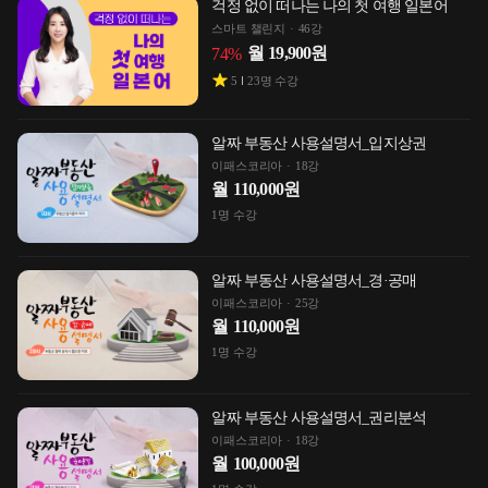
걱정 없이 떠나는 나의 첫 여행 일본어
스마트 챌린지
46강
월
19,900
원
74
%
5
23
명 수강
알짜 부동산 사용설명서_입지상권
이패스코리아
18강
월
110,000
원
1
명 수강
알짜 부동산 사용설명서_경·공매
이패스코리아
25강
월
110,000
원
1
명 수강
알짜 부동산 사용설명서_권리분석
이패스코리아
18강
월
100,000
원