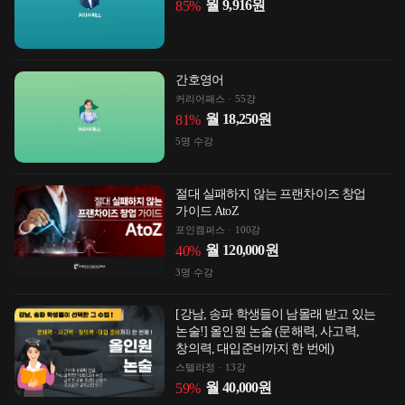
월
9,916
원
85
%
간호영어
커리어패스
55강
월
18,250
원
81
%
5
명 수강
절대 실패하지 않는 프랜차이즈 창업
가이드 AtoZ
포인캠퍼스
100강
월
120,000
원
40
%
3
명 수강
[강남, 송파 학생들이 남몰래 받고 있는
논술!] 올인원 논술 (문해력, 사고력,
창의력, 대입준비까지 한 번에)
스텔라정
13강
월
40,000
원
59
%