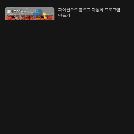
파이썬으로 블로그 자동화 프로그램
만들기
파이썬마스터
32강
월
60,000
원
70
%
2
명 수강
창업자를 위한 중소기업 정책자금
활용전략
박태준
20강
월
30,000
원
57
%
10
명 수강
규제 없는 투자처, 지식산업센터에 투자
하라!
나눔부자
33강
월
33,000
원
62
%
4.8
71
명 수강
정말 필요한 내용만 짧고 굵게 배우는