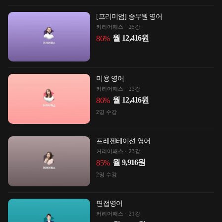
[프리미엄] 승무원 영어
커리어패스
25강
월
12,416
원
86
%
미용 영어
커리어패스
23강
월
12,416
원
86
%
2
명 수강
프레젠테이션 영어
커리어패스
23강
월
9,916
원
85
%
2
명 수강
면접영어
커리어패스
21강