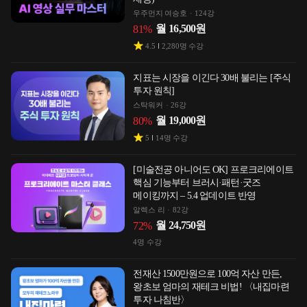
우주먼지 여승호
124강
월
16,500
원
81
%
4.5
2,280
명 수강
지표는 시장을 이긴다 30배 불리는 [주식
투자 원칙]
스탁워커
26강
월
19,000
원
80
%
5
14
명 수강
[미술전공 아니어도 OK] 프로크리에이트
핵심 기능부터 브러시·패턴·굿즈
메이킹까지 – 5.4 업데이트 반영
알렉스 리
82강
월
24,750
원
72
%
4
명 수강
전재산 1500만원으로 100억 자산 만든,
왕초보 엄마의 재테크 비법! 〈내집마련
투자 나침반〉