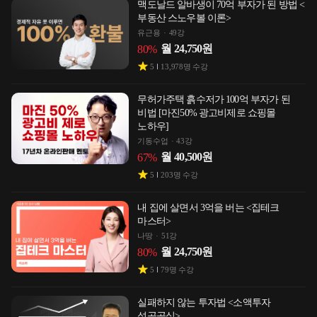
맥도날드 알바생이 70억 부자가 된 방법 <
부동산 스노우볼 이론>
유근용
49강
월
24,750
원
80
%
5
13,978
명 수강
무허가주택 흙수저가 100억 부자가 된
비법 [마진50% 광고비제로 쇼핑몰
노하우]
기동수업
43강
월
40,500
원
67
%
5
203
명 수강
내 집에 살면서 3억을 버는 <집테크
마스터>
나땅
51강
월
24,750
원
80
%
5
79
명 수강
실패하지 않는 투자법 <소액투자
성공공식>