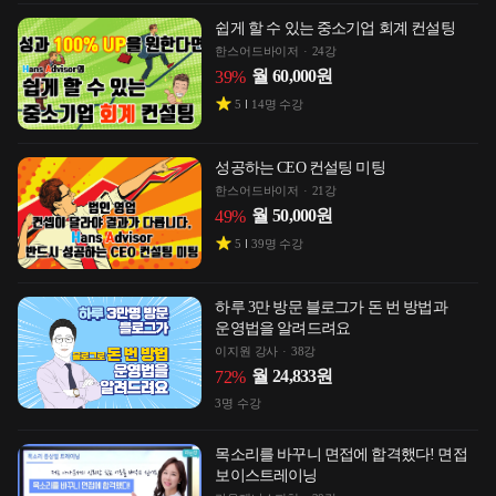
쉽게 할 수 있는 중소기업 회계 컨설팅
한스어드바이저
24강
월
60,000
원
39
%
5
14
명 수강
성공하는 CEO 컨설팅 미팅
한스어드바이저
21강
월
50,000
원
49
%
5
39
명 수강
하루 3만 방문 블로그가 돈 번 방법과
운영법을 알려드려요
이지원 강사
38강
월
24,833
원
72
%
3
명 수강
목소리를 바꾸니 면접에 합격했다! 면접
보이스트레이닝