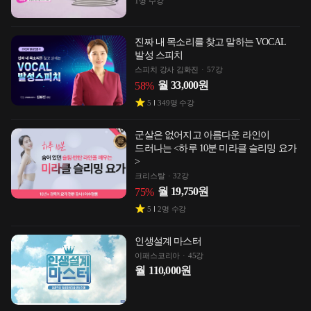
1
명 수강
진짜 내 목소리를 찾고 말하는 VOCAL
발성 스피치
스피치 강사 김화진
57강
월
33,000
원
58
%
5
349
명 수강
군살은 없어지고 아름다운 라인이
드러나는 <하루 10분 미라클 슬리밍 요가
>
크리스탈
32강
월
19,750
원
75
%
5
2
명 수강
인생설계 마스터
이패스코리아
45강
월
110,000
원