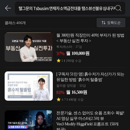
클래스 406개
정확도순
월 300만원 직장인이 40억 부자가 된 방법
< 부동산 실전 투자 >
투자캐스터
37강
월
100,000
원
37
%
5
290
명 수강
[구독자 51만 명] 흙수저가 자산가가 되는
유일한 방법 '흙수저 탈출법'
절약왕 정약용
53강
월
16,500
원
81
%
4.7
496
명 수강
전문기술, 센스 없어도 숏폼 조회수 폭발!
AI 영상 실무 마스터(2.5억 뷰
Veo3·Modify·HiggsField 프롬프트 150개
제공)