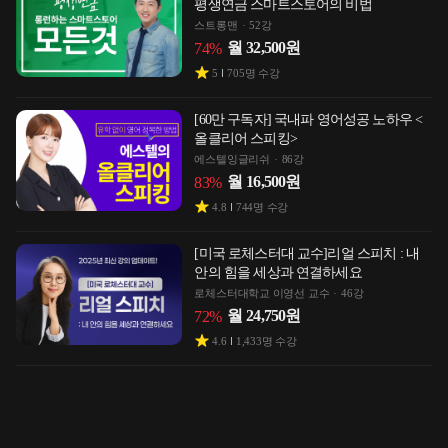
평생연금 스마트스토어의 비법
스트롱맨
52강
월
32,500
원
74
%
5
705
명 수강
[60만 구독자] 국내파 영어성공 노하우 <
올클리어 스피킹>
에스텔잉글리쉬
86강
월
16,500
원
83
%
4.8
744
명 수강
[미국 로체스터대 교수]리얼 스피치 : 내
안의 힘을 세상과 연결하세요
로체스터대학교 이영선 교수
46강
월
24,750
원
72
%
4.6
1,433
명 수강
해외 상위 1% 트레이더 ALEX가 직접
알려주는 ICT 트레이딩 본질
알렉스
40강