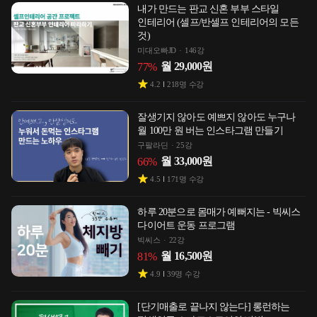
내가 만드는 판교 신혼 부부 스타일
인테리어 (셀프/반셀프 인테리어의 모든
것)
미대오빠JD
146강
월
29,000
원
77
%
4.2
218
명 수강
잘생기지 않아도 예쁘지 않아도 누구나
월 100만 원 버는 인스타그램 만들기
구팔라딘
25강
월
33,000
원
66
%
4.5
171
명 수강
하루 20분으로 몸매가 예뻐지는 - 빅씨스
다이어트 운동 프로그램
빅씨스
22강
월
16,500
원
81
%
4.9
39
명 수강
[단기매출로 끝나지 않는다] 롱런하는