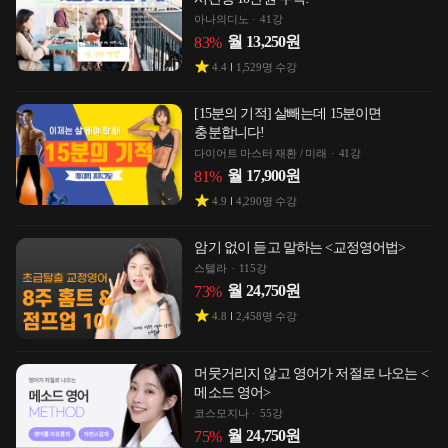
아나의디노
41강
월
13,250
원
83
%
4.4
1,529
명 수강
[15분의 기적] 살빼는데 15분이면
충분합니다!
다이어트 마스터 재환 / 미래
41강
월
17,900
원
81
%
4.9
4,290
명 수강
암기 없이 듣고 말하는 <교정영어법>
스텔라
115강
월
24,750
원
73
%
4.8
2,458
명 수강
머뭇거리지 않고 영어가 저절로 나오는 <
메소드 영어>
코스모지나
55강
월
24,750
원
75
%