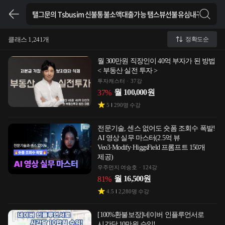
클래스 1,241개
정확도순
월 300만원 직장인이 40억 부자가 된 방법
< 부동산 실전 투자 >
투자캐스터
37강
월
100,000
원
37
%
5
290
명 수강
전문기술, 센스 없어도 숏폼 조회수 폭발!
AI 영상 실무 마스터(2.5억 뷰
Veo3·Modify·HiggsField 프롬프트 150개
제공)
우주먼지 여승호
124강
월
16,500
원
81
%
4.5
2,280
명 수강
[100%환불보장]네이버 인플루언서로
시간당 10만원 수익!