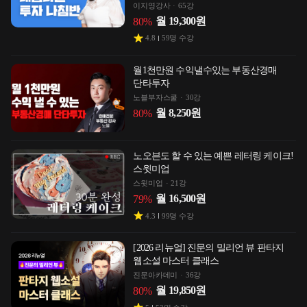
이지영강사
65강
월
19,300
원
80
%
4.8
59
명 수강
월1천만원 수익낼수있는 부동산경매
단타투자
노블부자스쿨
30강
월
8,250
원
80
%
노오븐도 할 수 있는 예쁜 레터링 케이크!
스윗미업
스윗미업
21강
월
16,500
원
79
%
4.3
99
명 수강
[2026 리뉴얼] 진문의 밀리언 뷰 판타지
웹소설 마스터 클래스
진문아카데미
36강
월
19,850
원
80
%