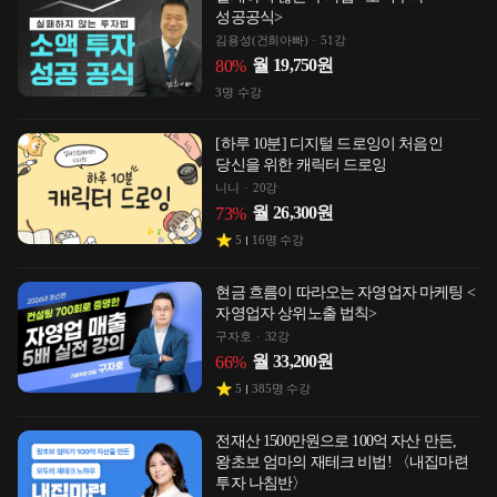
성공공식>
김용성(건희아빠)
51강
월
19,750
원
80
%
3
명 수강
[하루 10분] 디지털 드로잉이 처음인
당신을 위한 캐릭터 드로잉
니니
20강
월
26,300
원
73
%
5
16
명 수강
현금 흐름이 따라오는 자영업자 마케팅 <
자영업자 상위노출 법칙>
구자호
32강
월
33,200
원
66
%
5
385
명 수강
전재산 1500만원으로 100억 자산 만든,
왕초보 엄마의 재테크 비법! 〈내집마련
투자 나침반〉