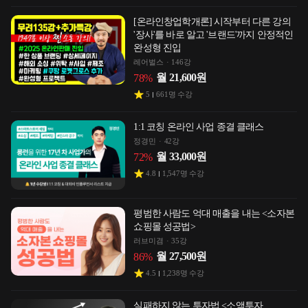
[온라인창업학개론] 시작부터 다른 강의
'장사'를 바로 알고 '브랜드'까지 안정적인
완성형 진입
레어벌스
146강
월
21,600
원
78
%
5
661
명 수강
1:1 코칭 온라인 사업 종결 클래스
정경민
42강
월
33,000
원
72
%
4.8
1,547
명 수강
평범한 사람도 억대 매출을 내는 <소자본
쇼핑몰 성공법>
러브미겸
35강
월
27,500
원
86
%
4.5
1,238
명 수강
실패하지 않는 투자법 <소액투자