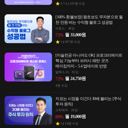
4.7
1,181
명 수강
[100% 환불보장] 왕초보도 무자본으로 월
천 만원 버는 수익형 블로그 성공법
아로스
48강
월
33,000
원
72
%
5
987
명 수강
[미술전공 아니어도 OK] 프로크리에이트
핵심 기능부터 브러시·패턴·굿즈
메이킹까지 – 5.4 업데이트 반영
알렉스 리
82강
월
24,750
원
72
%
4
명 수강
지표는 시장을 이긴다 30배 불리는 [주식
투자 원칙]
스탁워커
26강
월
19,000
원
80
%
5
14
명 수강