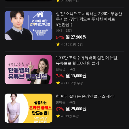
5
53
명 수강
실전! 소액으로 시작하는 20,30대 부동산
투자법! (강의 찍으며 투자한 아파트
5천만원↑)
에디
25강
월
27,900
원
64
%
4.8
291
명 수강
1,000만 조회수 유튜버의 실전 메뉴얼,
유튜브로 월 100만 원 벌기
단동샘
34강
월
15,000
원
74
%
4.7
152
명 수강
한 번에 끝내는 온라인 클래스 제작!
흥버튼
26강
월
29,000
원
67
%
4
39
명 수강