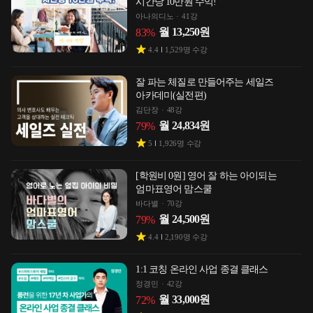
시간당 10만원 수익!
아나의디노
41강
월
13,250
원
83
%
4.4
1,529
명 수강
잘 파는 체질로 만들어주는 세일즈
아카데미(실전편)
김단장
48강
월
24,834
원
79
%
5
1,926
명 수강
[학원비 0원] 영어 잘 하는 아이되는
엄마표영어 맘스쿨
바다별
70강
월
24,500
원
79
%
4.4
2,190
명 수강
1:1 코칭 온라인 사업 종결 클래스
정경민
42강
월
33,000
원
72
%