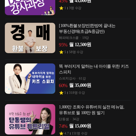
월
43,000
원
45
%
1
3
명 수강
[100%환불보장반]한방에 끝내는
부동산경매(초급&중급반)
해피테크스쿨
19강
월
12,500
원
95
%
5
58
명 수강
똑 부러지게 말하는 내 아이를 위한 키즈
스피치
스피치강사
61강
월
35,000
원
60
%
5
318
명 수강
1,000만 조회수 유튜버의 실전 메뉴얼,
유튜브로 월 100만 원 벌기
단동샘
34강
월
15,000
원
74
%
4.7
151
명 수강