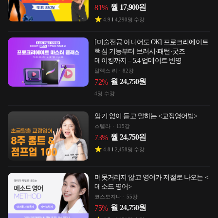
월
17,900
원
81
%
4.9
4,290
명 수강
[미술전공 아니어도 OK] 프로크리에이트
핵심 기능부터 브러시·패턴·굿즈
메이킹까지 – 5.4 업데이트 반영
알렉스 리
82강
월
24,750
원
72
%
4
명 수강
암기 없이 듣고 말하는 <교정영어법>
스텔라
115강
월
24,750
원
73
%
4.8
2,458
명 수강
머뭇거리지 않고 영어가 저절로 나오는 <
메소드 영어>
코스모지나
55강
월
24,750
원
75
%