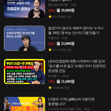
명상상담 진미쌤
21강
월
39,800
원
59
%
4.9
310
명 수강
잘생기지 않아도 예쁘지 않아도 누구나
월 100만 원 버는 인스타그램 만들기
구팔라딘
25강
월
33,000
원
66
%
4.5
171
명 수강
[온라인창업학개론] 시작부터 다른 강의
'장사'를 바로 알고 '브랜드'까지 안정적인
완성형 진입
레어벌스
146강
월
21,600
원
78
%
5
661
명 수강
[15분의 기적] 살빼는데 15분이면
충분합니다!
다이어트 마스터 재환 / 미래
41강