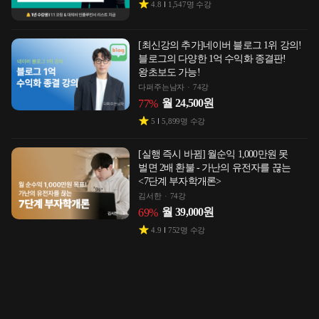
4.8
1,547
명 수강
[최신강의 추가]네이버 블로그 1위 강의!
블로그의 다양한 1억 수익화 종결판!
왕초보도 가능!
다퍼주는남자
74강
월
24,500
원
77
%
5
5,899
명 수강
[실행 즉시 바뀜] 월순익 1,000만원 못
벌면 2배 환불 - 가난의 유전자를 끊는
<7단계 부자학개론>
김서한
74강
월
39,000
원
69
%
4.9
752
명 수강
[2026년 NEW]사람들이 자발적으로
따르는 실전 리더십 <리더십의 본질>
Clara 민희정
61강
월
27,500
원
77
%