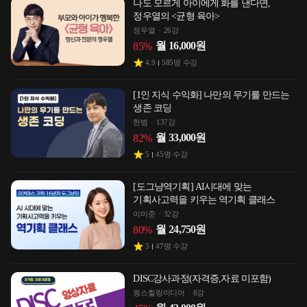
나도 모르게 아이에게 화를 낸다면,
정우열의 <균형 육아>
정우열
26강
월
16,000
원
85
%
4.9
585
명 수강
[1인 지식 수익화] 나만의 무기를 만드는
생존 코딩
한범
137강
월
33,000
원
82
%
5
45
명 수강
[도그냥역기획] AI시대에 맞는
기획사고력을 키우는 역기획 클래스
이미준
32강
월
24,750
원
80
%
5
47
명 수강
DISC강사과정(자격증,자료 미포함)
윙스힐링미디어
8강