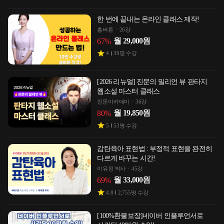
한 번에 끝내는 온라인 클래스 제작!
흥버튼
26강
월
29,000
원
67
%
4
39
명 수강
[2026 리뉴얼] 진문의 밀리언 뷰 판타지
웹소설 마스터 클래스
진문아카데미
36강
월
19,850
원
80
%
5
53
명 수강
감탄육아 표현법 : 부정적 표현을 완전히
다르게 바꾸는 시간!
이유정 박사
45강
월
33,000
원
69
%
4.8
2,755
명 수강
[100%환불보장]네이버 인플루언서로