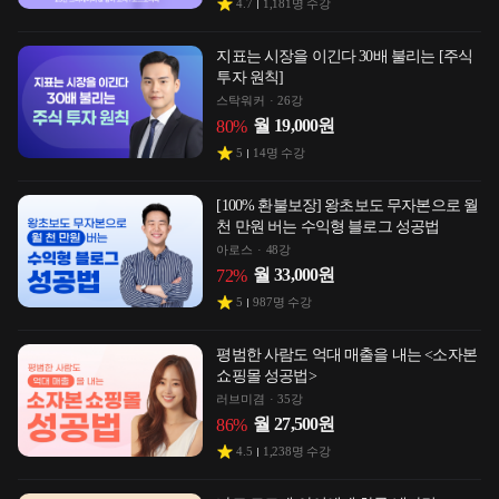
4.7
1,181
명 수강
지표는 시장을 이긴다 30배 불리는 [주식
투자 원칙]
스탁워커
26강
월
19,000
원
80
%
5
14
명 수강
[100% 환불보장] 왕초보도 무자본으로 월
천 만원 버는 수익형 블로그 성공법
아로스
48강
월
33,000
원
72
%
5
987
명 수강
평범한 사람도 억대 매출을 내는 <소자본
쇼핑몰 성공법>
러브미겸
35강
월
27,500
원
86
%
4.5
1,238
명 수강