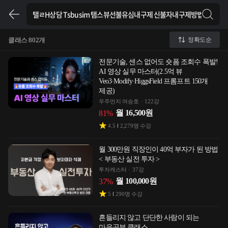
클래스 802개
정확도순
전문기술, 센스 없어도 숏폼 조회수 폭발!
AI 영상 실무 마스터(2.5억 뷰
Veo3·Modify·HiggsField 프롬프트 150개
제공)
우주먼지 여승호
122강
월
16,500
원
81
%
4.5
2,279
명 수강
월 300만원 직장인이 40억 부자가 된 방법
< 부동산 실전 투자 >
투자캐스터
37강
월
100,000
원
37
%
5
290
명 수강
흔들리지 않고 단단한 사람이 되는
마음공부 클래스