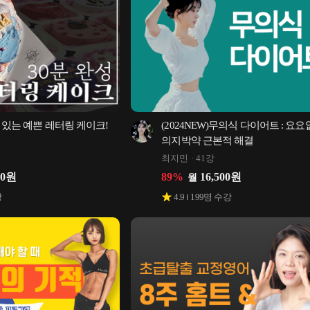
 있는 예쁜 레터링 케이크! 
(2024NEW)무의식 다이어트 : 요요
의지박약 근본적 해결
최지민
41강
00
원
89
%
16,500
원
월
강
4.9
199
명 수강