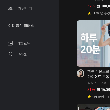
37
%
100,
월
커뮤니티
5
290
명 수강
수강 중인 클래스
기업교육
고객센터
하루 20분으로 
다이어트 운동
빅씨스
22강
81
%
16,5
월
4.9
39
명 수