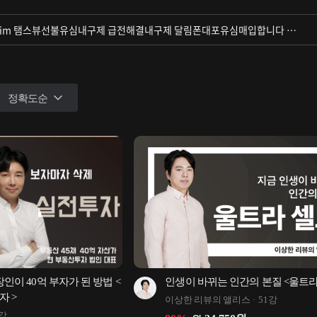
정확도순
장인이 40억 부자가 된 방법 < 
인생이 바뀌는 인간의 본질 <울트라
자 >
이상한 리뷰의 앨리스
51강
7강