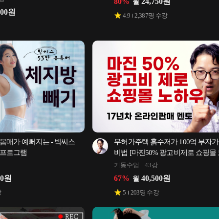
80
%
24,750
원
월
000
원
4.9
2,387
명 수강
몸매가 예뻐지는 - 빅씨스 
무허가주택 흙수저가 100억 부자가 
 프로그램
비법 [마진50% 광고비제로 쇼핑몰
기동수업
43강
00
원
67
%
40,500
원
월
강
5
203
명 수강