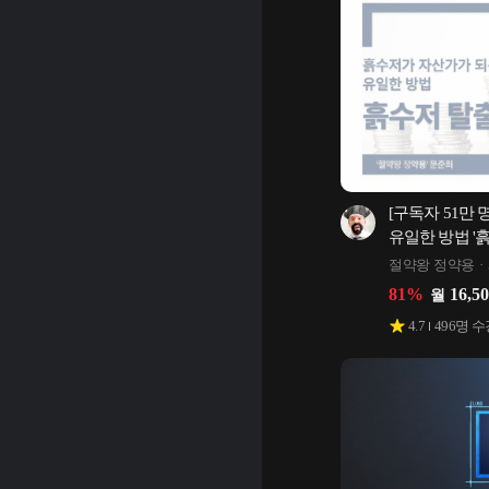
[구독자 51만 
유일한 방법 '
절약왕 정약용
81
%
16,5
월
4.7
496
명 수