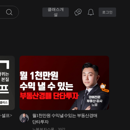
클래스개
로그인
설
 셀프>
월1천만원 수익낼수있는 부동산경매 
단타투자
노블부자스쿨
30강