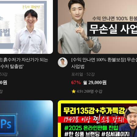
명] 흙수저가 자산가가 되는 
[수익 안나면 100% 환불보장] 무손실
흙수저 탈출법'
사업법
53강
포리얼
52강
00
원
67
%
29,000
원
월
강
4.9
269
명 수강