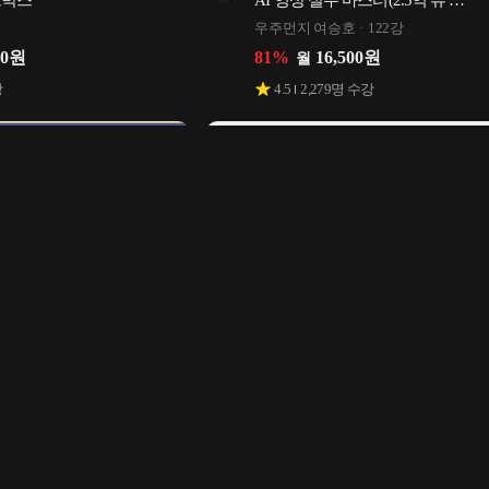
트박스'
AI 영상 실무 마스터(2.5억 뷰 
Veo3·Modify·HiggsField 프롬프트 15
우주먼지 여승호
122강
제공)
00
원
81
%
16,500
원
월
강
4.5
2,279
명 수강
 예쁘지 않아도 누구나 월 
부동산 투자 비교평가 기초쌓기 - 
는 인스타그램 만들기
하락장이든 상승장이든 아파트 싸게
비법
행오팅
32강
00
원
86
%
66,000
원
월
강
5
113
명 수강