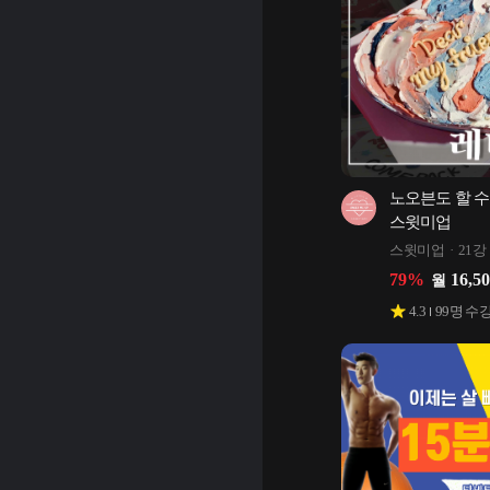
노오븐도 할 수
스윗미업
스윗미업
21강
79
%
16,5
월
4.3
99
명 수