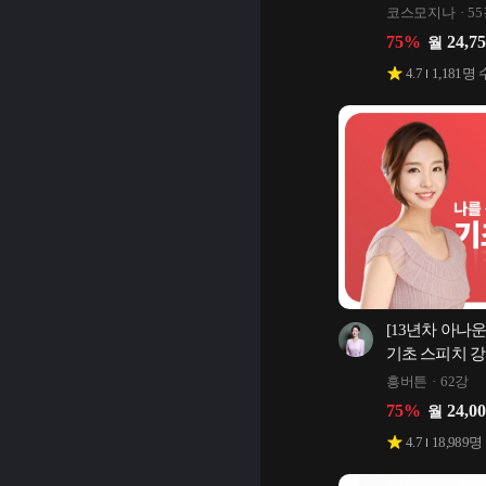
코스모지나
5
75
%
24,7
월
4.7
1,181
명 
[13년차 아나
기초 스피치 
흥버튼
62강
75
%
24,0
월
4.7
18,989
명