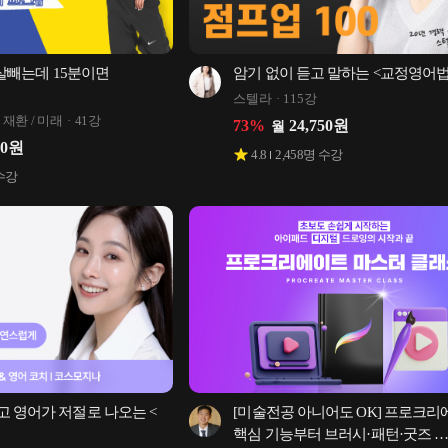
 살빼는데 15분이면 
암기 없이 듣고 말하는 <교정영어법
스텔라
115강
재환 / 미래
41강
73
%
24,750
원
월
00
원
4.8
2,458
명 수강
수강
 영어가 저절로 나오는 <
[미술전공 아니어도 OK] 프로크리
핵심 기능부터 브러시·패턴·굿즈 