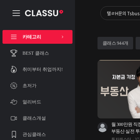
카테고리
클래스 944개
BEST 클래스
취미부터 취업까지!
초저가
얼리버드
클래스개설
월 300만원 직
부동산 실전 투
관심클래스
투자캐스터
3