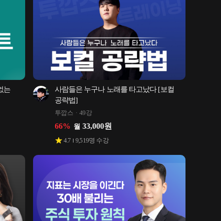
없는 
사람들은 누구나 노래를 타고났다 [보컬 
공략법]
투깝스
49강
66
%
33,000
원
월
4.7
9,519
명 수강