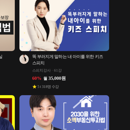
 
똑 부러지게 말하는 내 아이를 위한 키즈 
스피치
스피치강사
61강
60
%
35,000
원
월
5
318
명 수강