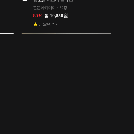
웹소설 마스터 클래스
0개 
진문아카데미
36강
80
%
19,850
원
월
5
53
명 수강
즐부의 등기부 기반 권리분석 경매 공매
 사는 
즐부
53강
77
%
7,500
원
월
5
39
명 수강