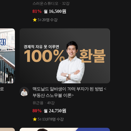
시스템
스러운스튜디오
32강
81
%
16,500
원
월
5
20
명 수강
로 
맥도날드 알바생이 70억 부자가 된 방법 <
부동산 스노우볼 이론>
유근용
49강
80
%
24,750
원
월
5
13,978
명 수강