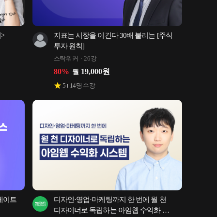
>
지표는 시장을 이긴다 30배 불리는 [주식 
투자 원칙]
스탁워커
26강
80
%
19,000
원
월
5
14
명 수강
에이트 
디자인·영업·마케팅까지 한 번에 월 천 
디자이너로 독립하는 아임웹 수익화 