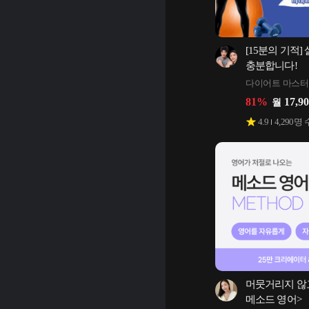
[15분의 기적]
충분합니다!
다이어트 마스터 
81
%
17,9
월
4.9
4,290
명 
머뭇거리지 않고
메소드 영어>