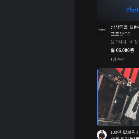
상상력을 실현하
포토샵 CC
셀스터디
41강
66,000
원
월
1
명 수강
100만 팔로워