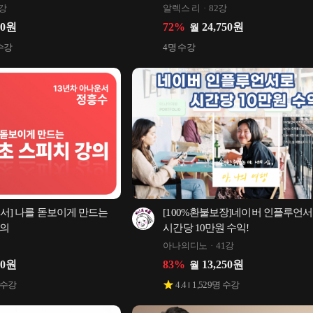
메이킹까지 – 5.4 업데이트 반영
5강
알렉스 리
82강
50
원
72
%
24,750
원
월
수강
4
명 수강
운서] 나를 돋보이게 만드는 
[100%환불보장]네이버 인플루언서
강의
시간당 10만원 수익!
아나의디노
41강
00
원
83
%
13,250
원
월
 수강
4.4
1,529
명 수강