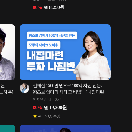
80
%
8,250
원
월
된 
전재산 1500만원으로 100억 자산 만든, 
 노하우]
왕초보 엄마의 재테크 비법! 〈내집마련 
투자 나침반〉
이지영강사
65강
80
%
19,300
원
월
4.8
59
명 수강