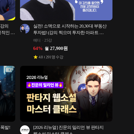
강의 
실전! 소액으로 시작하는 20,30대 부동산 
정적인 
투자법! (강의 찍으며 투자한 아파트 
5천만원↑)
에디
25강
64
%
27,900
원
월
4.8
291
명 수강
폭발! 
[2026 리뉴얼] 진문의 밀리언 뷰 판타지 