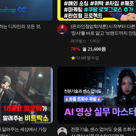
는 디자인의 모든 것, 
[온라인창업학개론] 시작부터 다른 
'장사'를 바로 알고 '브랜드'까지 안
완성형 진입
레어벌스
146강
78
%
21,600
원
월
5
661
명 수강
가 알려주는 세상에서 가장 
전문기술, 센스 없어도 숏폼 조회수 