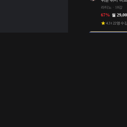
쉬운 취미 '비
라티노
18강
67
%
29,0
월
4.3
22
명 수
잘생기지 않아도
100만 원 버
구팔라딘
25강
66
%
33,0
월
4.5
171
명 수